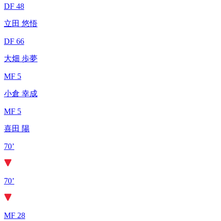
DF 48
立田 悠悟
DF 66
大畑 歩夢
MF 5
小倉 幸成
MF 5
喜田 陽
70’
70’
MF 28