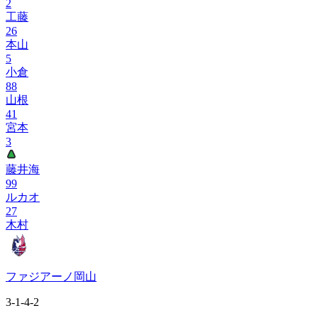
2
工藤
26
本山
5
小倉
88
山根
41
宮本
3
藤井海
99
ルカオ
27
木村
ファジアーノ岡山
3-1-4-2