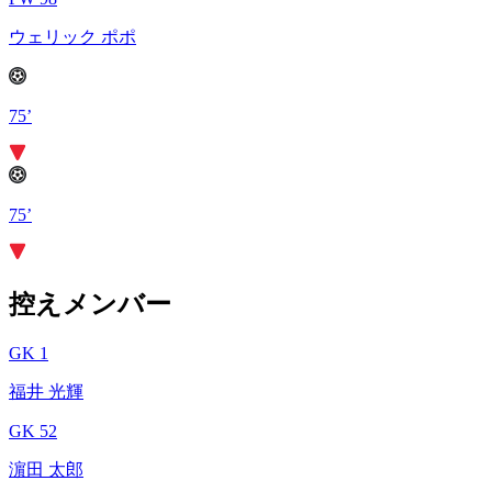
ウェリック ポポ
75’
75’
控えメンバー
GK 1
福井 光輝
GK 52
濵田 太郎