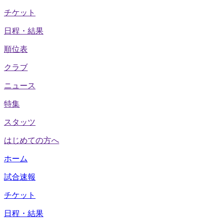
チケット
日程・結果
順位表
クラブ
ニュース
特集
スタッツ
はじめての方へ
ホーム
試合速報
チケット
日程・結果