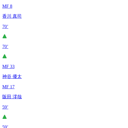
MF 8
香川 真司
70’
70’
MF 33
神谷 優太
MF 17
阪田 澪哉
59’
59’