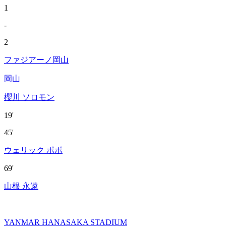
1
-
2
ファジアーノ岡山
岡山
櫻川 ソロモン
19'
45'
ウェリック ポポ
69'
山根 永遠
YANMAR HANASAKA STADIUM