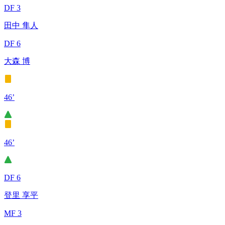
DF 3
田中 隼人
DF 6
大森 博
46’
46’
DF 6
登里 享平
MF 3