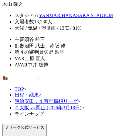
木山 隆之
スタジアム
YANMAR HANASAKA STADIUM
入場者数
13,230人
天候 / 気温 / 湿度
雨 / 13℃ / 81%
主審
須谷 雄三
副審
淺田 武士、赤阪 修
第４の審判員
矢野 浩平
VAR
上原 直人
AVAR
中井 敏博
TOP
>
日程・結果
>
明治安田Ｊ１百年構想リーグ
>
Ｃ大阪 vs 岡山 (2026年3月18日)
>
ラインナップ
Ｊリーグ公式サービス