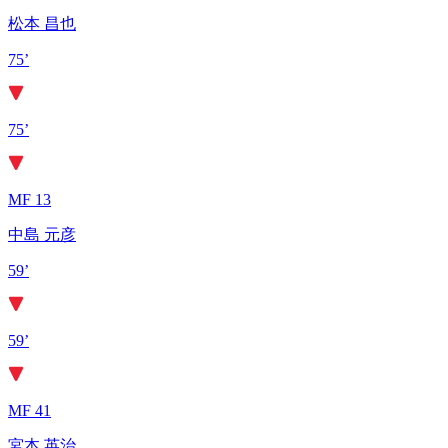
松本 昌也
75’
75’
MF 13
中島 元彦
59’
59’
MF 41
宮本 英治