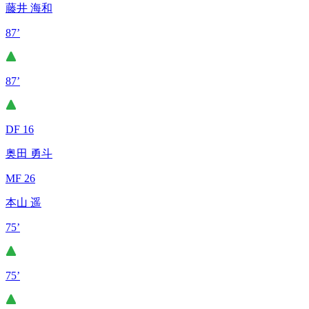
藤井 海和
87’
87’
DF 16
奥田 勇斗
MF 26
本山 遥
75’
75’