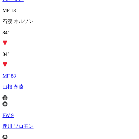
MF 18
石渡 ネルソン
84’
84’
MF 88
山根 永遠
FW 9
櫻川 ソロモン