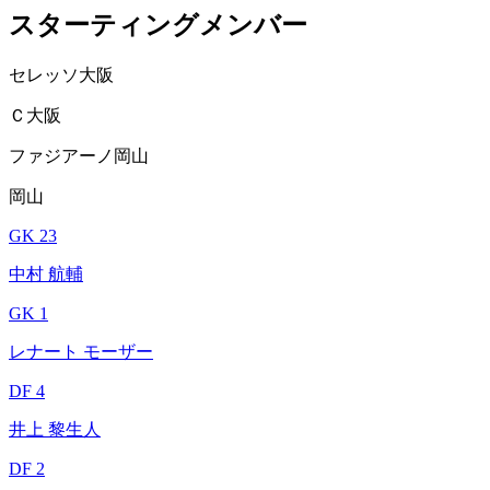
スターティングメンバー
セレッソ大阪
Ｃ大阪
ファジアーノ岡山
岡山
GK 23
中村 航輔
GK 1
レナート モーザー
DF 4
井上 黎生人
DF 2