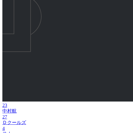
23
中村航
27
Ｄクールズ
4