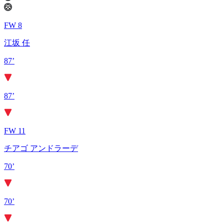
FW 8
江坂 任
87’
87’
FW 11
チアゴ アンドラーデ
70’
70’