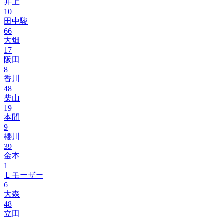
井上
10
田中駿
66
大畑
17
阪田
8
香川
48
柴山
19
本間
9
櫻川
39
金本
1
Ｌモーザー
6
大森
48
立田