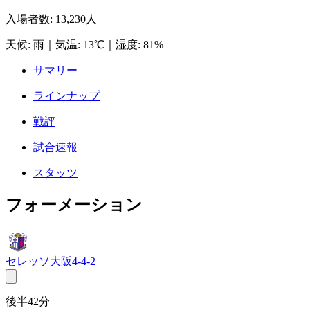
入場者数
:
13,230人
天候
:
雨
｜
気温
:
13℃
｜
湿度
:
81%
サマリー
ラインナップ
戦評
試合速報
スタッツ
フォーメーション
セレッソ大阪
4-4-2
後半42分