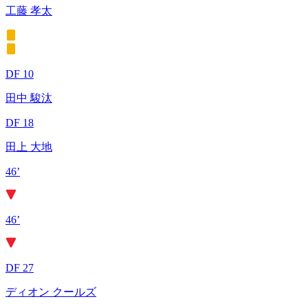
工藤 孝太
DF 10
田中 駿汰
DF 18
田上 大地
46’
46’
DF 27
ディオン クールズ