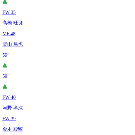
FW 35
髙橋 旺良
MF 48
柴山 昌也
59’
59’
FW 40
河野 孝汰
FW 39
金本 毅騎