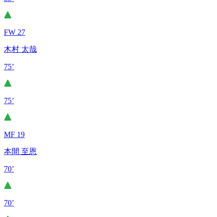
FW 27
木村 太哉
75’
75’
MF 19
本間 至恩
70’
70’