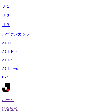
Ｊ１
Ｊ２
Ｊ３
ルヴァンカップ
ACLE
ACL Elite
ACL2
ACL Two
U-21
ホーム
試合速報