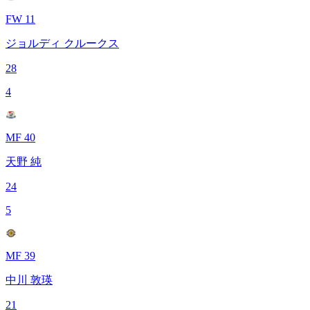
FW 11
ジョルディ クルークス
28
4
MF 40
天野 純
24
5
MF 39
中川 敦瑛
21