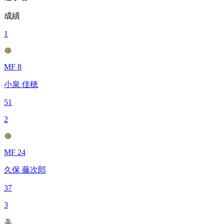
成績
1
MF 8
小泉 佳穂
51
2
MF 24
久保 藤次郎
37
3