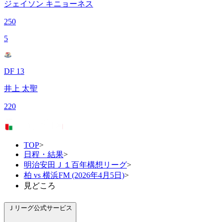
ジェイソン キニョーネス
250
5
DF 13
井上 太聖
220
TOP
>
日程・結果
>
明治安田Ｊ１百年構想リーグ
>
柏 vs 横浜FM (2026年4月5日)
>
見どころ
Ｊリーグ公式サービス