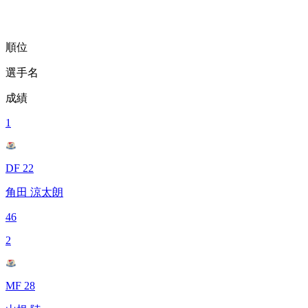
順位
選手名
成績
1
DF 22
角田 涼太朗
46
2
MF 28