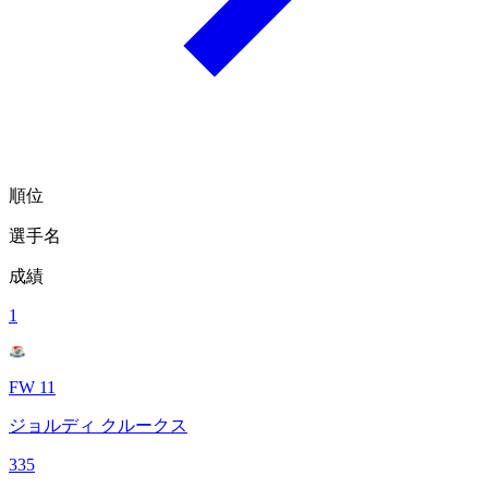
順位
選手名
成績
1
FW 11
ジョルディ クルークス
335