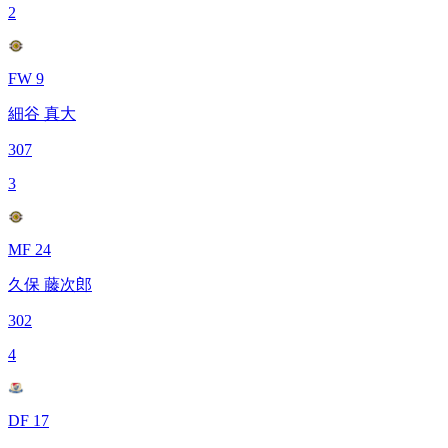
2
FW 9
細谷 真大
307
3
MF 24
久保 藤次郎
302
4
DF 17