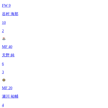
FW 9
谷村 海那
10
2
MF 40
天野 純
6
3
MF 20
瀬川 祐輔
4