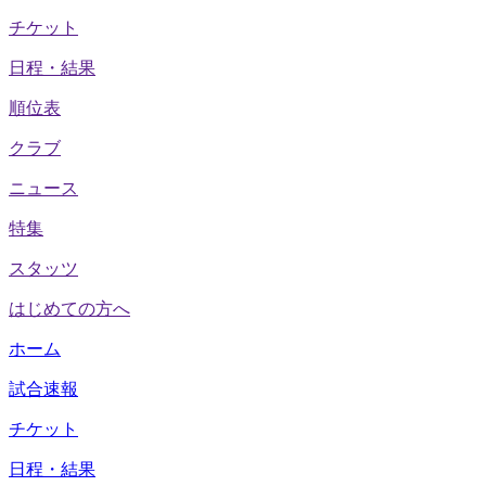
チケット
日程・結果
順位表
クラブ
ニュース
特集
スタッツ
はじめての方へ
ホーム
試合速報
チケット
日程・結果