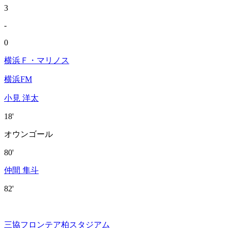
3
-
0
横浜Ｆ・マリノス
横浜FM
小見 洋太
18'
オウンゴール
80'
仲間 隼斗
82'
三協フロンテア柏スタジアム