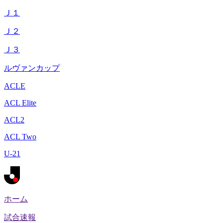
Ｊ１
Ｊ２
Ｊ３
ルヴァンカップ
ACLE
ACL Elite
ACL2
ACL Two
U-21
ホーム
試合速報