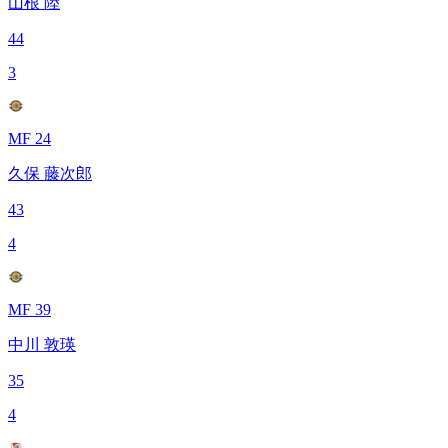
山根 陸
44
3
MF 24
久保 藤次郎
43
4
MF 39
中川 敦瑛
35
4