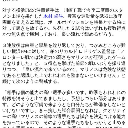
対する横浜FMの注目選手は、川崎Ｆ戦で今季二度目のスタ
メン出場を果たした
木村 卓斗
。豊富な運動量を武器に攻守
両面を支える25歳は、ボールポゼッションを特長とする柏に
対して輝きを放てるか。先発した２試合はいずれも複数得点
かつ無失点で勝利しており、良い流れで臨めるだろう。
３連敗後は白星と黒星を繰り返しており、つかみどころが難
しい横浜FMに対して、柏のリカルド ロドリゲス監督は「フ
ロンターレ戦では決定力の高さをマリノスが証明したゲーム
となりました」と、５得点を挙げた前節の戦いぶりを振り返
りつつ、「良い流れで来ているので、マリノスは危険な状態
であると認識した上でわれわれも臨まないといけません」と
続けて次のように警戒する。
「相手は個の能力の高い選手が多いです。昨季もわれわれの
特徴を消そうと出てきましたし、予想しづらい部分はありま
す。どのような守備で来ようとも自分たちが準備をしないと
いけないですし、きっ抗した試合展開となれば、クオリティ
ーの高いマリノスの前線の選手たちは試合を決定づける能力
を持っているので、そのような選手たちをしっかりと止める