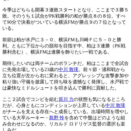
今季はどちらも開幕３連敗スタートとなり、ここまで３勝５
敗。そのうち１試合がPK戦勝利の柏が勝点８の８位、すべ
て90分で決着がついている横浜FMが勝点９の７位となって
いる。
前節は柏が水戸に３－０、横浜FMも川崎Ｆに５－０と勝
利。ともに下位からの脱却を目指す中、柏は３連勝（PK戦
勝利含む）、横浜FMは連勝を飾りたい一戦である。
期待したいのは両チームのボランチだ。柏はここまで全試合
に先発出場している23歳の
中川 敦瑛
。前々節・浦和戦から
立ち位置が左から右に変わると、アグレッシブな攻撃参加や
粘り強い守備を披露して持ち味を遺憾なく発揮し、水戸戦で
は豪快なミドルシュートを叩き込んで勝利に貢献した。
ここ２試合でコンビを組む
原川 力
の状態も気になるところ
だが、心身ともにコンディションが上昇している
中川 敦瑛
がチームを支える存在へと成長している。出場時間を増やし
ている大卒ルーキー・
島野 怜
を含めて中盤はどのような組
み合わせになるのか、リカルド ロドリゲス監督の選択も楽
しみだ。