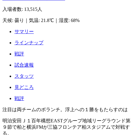
入場者数
:
13,515人
天候
:
曇り
｜
気温
:
21.8℃
｜
湿度
:
68%
サマリー
ラインナップ
戦評
試合速報
スタッツ
見どころ
戦評
注目は両チームのボランチ。浮上への１勝をもたらすのは
明治安田Ｊ１百年構想EASTグループ地域リーグラウンド第
９節で柏と横浜FMが三協フロンテア柏スタジアムで対戦す
る。