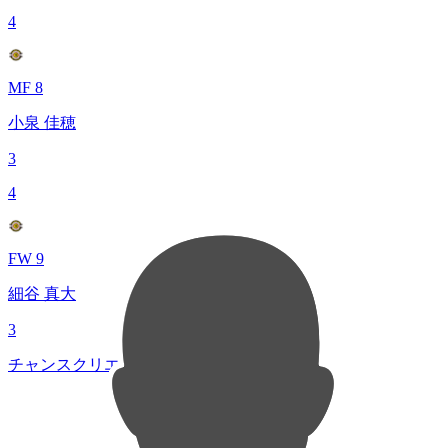
4
MF 8
小泉 佳穂
3
4
FW 9
細谷 真大
3
チャンスクリエイト総数