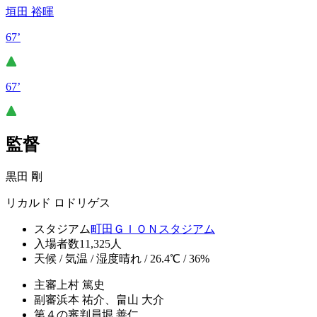
垣田 裕暉
67’
67’
監督
黒田 剛
リカルド ロドリゲス
スタジアム
町田ＧＩＯＮスタジアム
入場者数
11,325人
天候 / 気温 / 湿度
晴れ / 26.4℃ / 36%
主審
上村 篤史
副審
浜本 祐介、畠山 大介
第４の審判員
堀 善仁