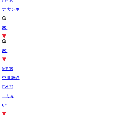
FW 10
ナ サンホ
89’
89’
MF 39
中川 敦瑛
FW 27
エリキ
67’