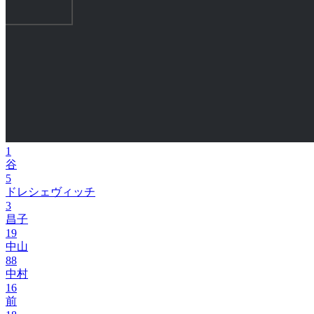
1
谷
5
ドレシェヴィッチ
3
昌子
19
中山
88
中村
16
前