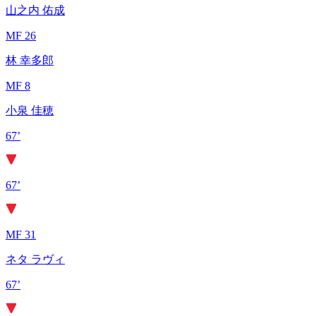
山之内 佑成
MF 26
林 幸多郎
MF 8
小泉 佳穂
67’
67’
MF 31
ネタ ラヴィ
67’