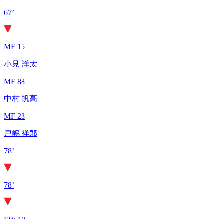
67’
MF 15
小見 洋太
MF 88
中村 帆高
MF 28
戸嶋 祥郎
78’
78’