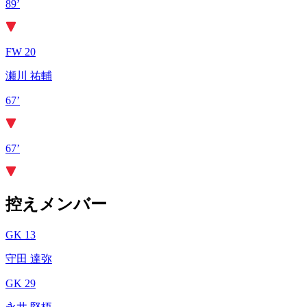
89’
FW 20
瀬川 祐輔
67’
67’
控えメンバー
GK 13
守田 達弥
GK 29