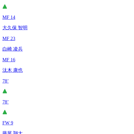
MF 14
大久保 智明
MF 23
白崎 凌兵
MF 16
汰木 康也
78’
78’
FW 9
藤尾 翔太