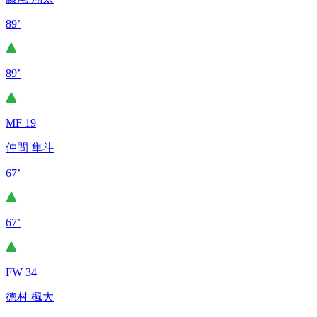
89’
89’
MF 19
仲間 隼斗
67’
67’
FW 34
徳村 楓大