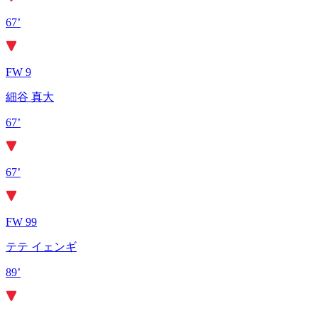
67’
FW 9
細谷 真大
67’
67’
FW 99
テテ イェンギ
89’