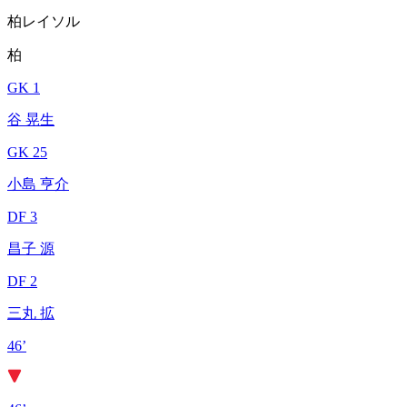
柏レイソル
柏
GK 1
谷 晃生
GK 25
小島 亨介
DF 3
昌子 源
DF 2
三丸 拡
46’