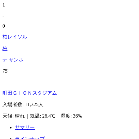
1
-
0
柏レイソル
柏
ナ サンホ
75'
町田ＧＩＯＮスタジアム
入場者数
:
11,325人
天候
:
晴れ
｜
気温
:
26.4℃
｜
湿度
:
36%
サマリー
ラインナップ