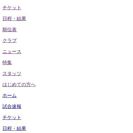
チケット
日程・結果
順位表
クラブ
ニュース
特集
スタッツ
はじめての方へ
ホーム
試合速報
チケット
日程・結果