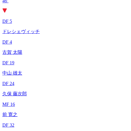
46’
DF 5
ドレシェヴィッチ
DF 4
古賀 太陽
DF 19
中山 雄太
DF 24
久保 藤次郎
MF 16
前 寛之
DF 32