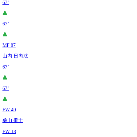
67’
67’
MF 87
山内 日向汰
67’
67’
FW 49
桑山 侃士
FW 18