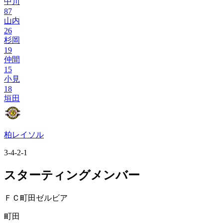
中川
87
山内
26
杉岡
19
仲間
15
小見
18
垣田
柏レイソル
3-4-2-1
スターティングメンバー
ＦＣ町田ゼルビア
町田