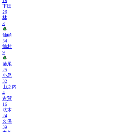
18
下田
26
林
8
仙頭
34
徳村
9
藤尾
25
小島
32
山之内
4
古賀
16
汰木
24
久保
39