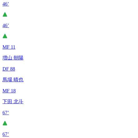
46’
46’
MF 11
増山 朝陽
DF 88
馬場 晴也
MF 18
下田 北斗
67’
67’