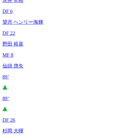
永井 堅梧
DF 6
望月 ヘンリー海輝
DF 22
野田 裕喜
MF 8
仙頭 啓矢
89’
89’
DF 26
杉岡 大暉