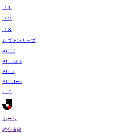
Ｊ１
Ｊ２
Ｊ３
ルヴァンカップ
ACLE
ACL Elite
ACL2
ACL Two
U-21
ホーム
試合速報