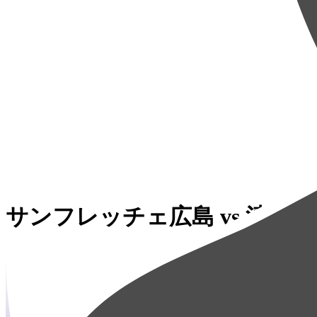
サンフレッチェ広島
vs
清水エ