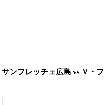
サンフレッチェ広島
vs
Ｖ・フ