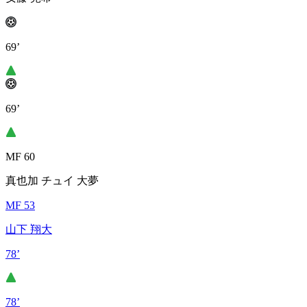
69’
69’
MF 60
真也加 チュイ 大夢
MF 53
山下 翔大
78’
78’