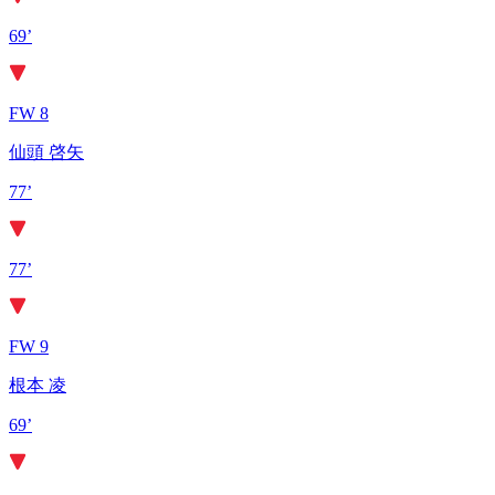
69’
FW 8
仙頭 啓矢
77’
77’
FW 9
根本 凌
69’