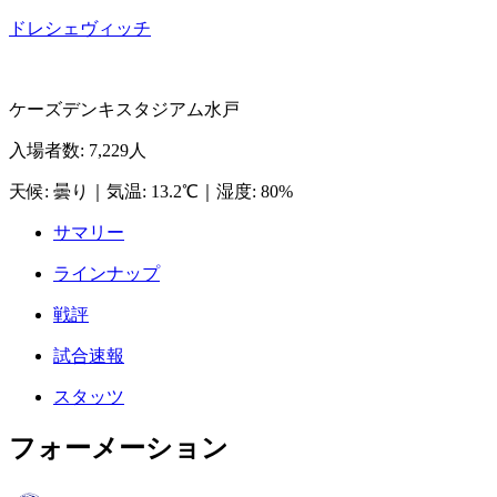
ドレシェヴィッチ
ケーズデンキスタジアム水戸
入場者数
:
7,229人
天候
:
曇り
｜
気温
:
13.2℃
｜
湿度
:
80%
サマリー
ラインナップ
戦評
試合速報
スタッツ
フォーメーション