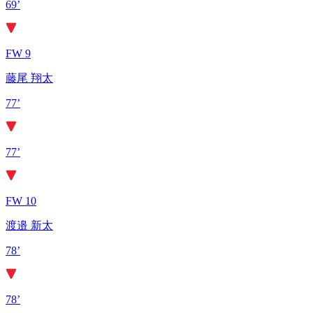
69’
FW 9
藤尾 翔太
77’
77’
FW 10
渡邉 新太
78’
78’