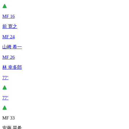
MF 16
前 寛之
MF 24
山﨑 希一
MF 26
林 幸多郎
77’
77’
MF 33
安藤 晃希