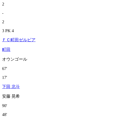
2
-
2
3 PK 4
ＦＣ町田ゼルビア
町田
オウンゴール
67'
17'
下田 北斗
安藤 晃希
90'
48'