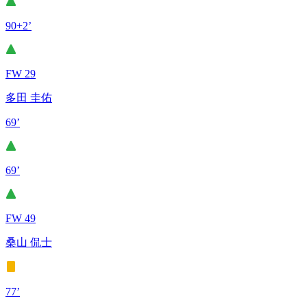
90+2’
FW 29
多田 圭佑
69’
69’
FW 49
桑山 侃士
77’