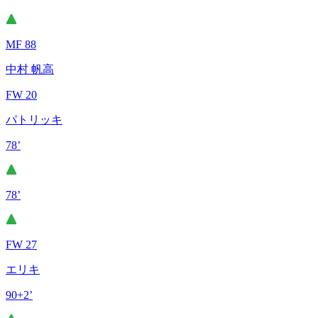
MF 88
中村 帆高
FW 20
パトリッキ
78’
78’
FW 27
エリキ
90+2’