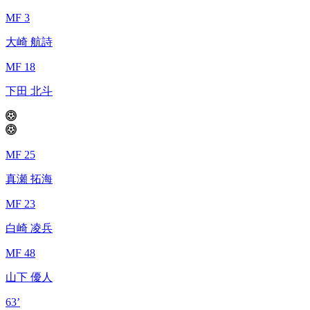
MF 3
大崎 航詩
MF 18
下田 北斗
MF 25
真瀬 拓海
MF 23
白崎 凌兵
MF 48
山下 優人
63’