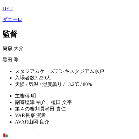
DF 2
ダニーロ
監督
樹森 大介
黒田 剛
スタジアム
ケーズデンキスタジアム水戸
入場者数
7,229人
天候 / 気温 / 湿度
曇り / 13.2℃ / 80%
主審
傅 明
副審
塩津 祐介、植田 文平
第４の審判員
瀬田 貴仁
VAR
長峯 滉希
AVAR
山岡 良介