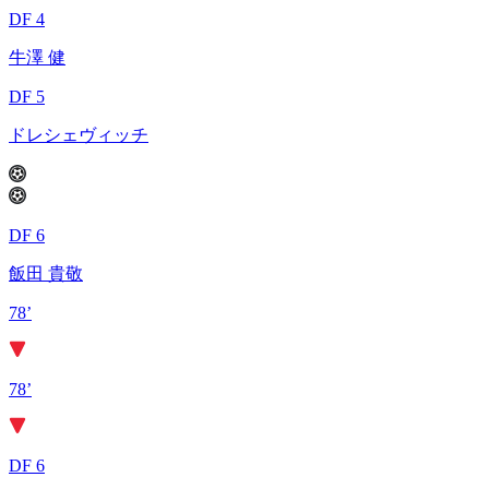
DF 4
牛澤 健
DF 5
ドレシェヴィッチ
DF 6
飯田 貴敬
78’
78’
DF 6