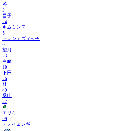
谷
3
昌子
24
キムミンテ
5
ドレシェヴィッチ
6
望月
23
白崎
18
下田
26
林
49
桑山
27
エリキ
99
テテイェンギ