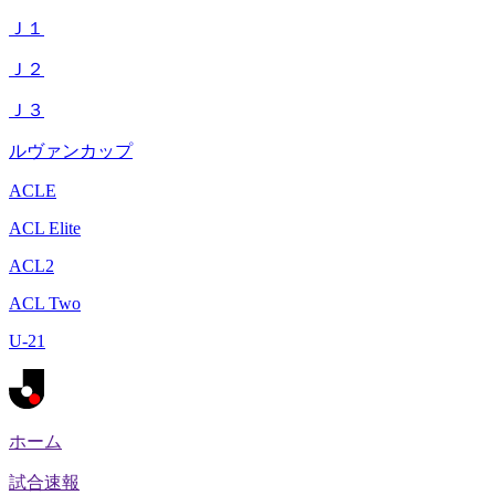
Ｊ１
Ｊ２
Ｊ３
ルヴァンカップ
ACLE
ACL Elite
ACL2
ACL Two
U-21
ホーム
試合速報