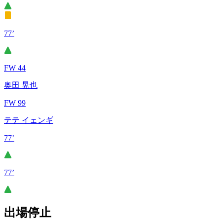
77’
FW 44
奥田 晃也
FW 99
テテ イェンギ
77’
77’
出場停止