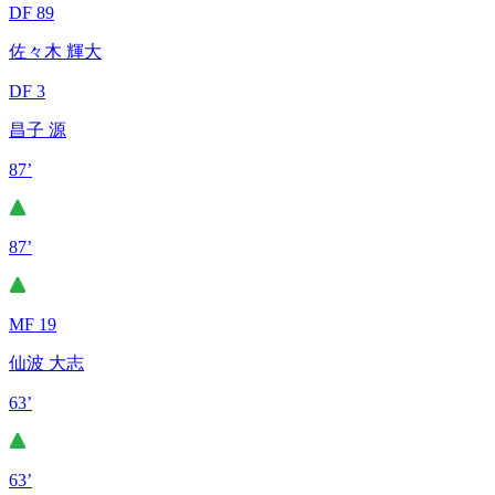
DF 89
佐々木 輝大
DF 3
昌子 源
87’
87’
MF 19
仙波 大志
63’
63’