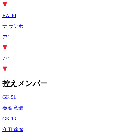
FW 10
ナ サンホ
77’
77’
控えメンバー
GK 51
春名 竜聖
GK 13
守田 達弥