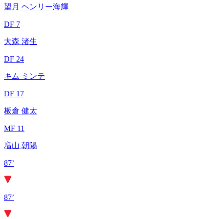
望月 ヘンリー海輝
DF 7
大森 渚生
DF 24
キム ミンテ
DF 17
板倉 健太
MF 11
増山 朝陽
87’
87’