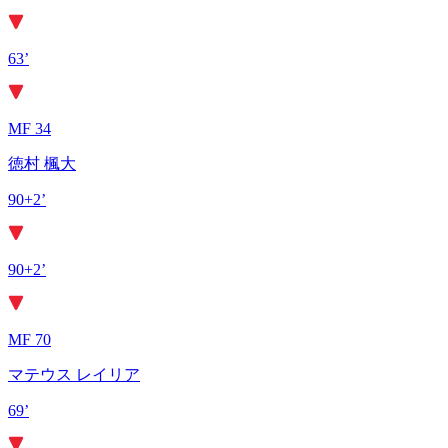
63’
MF 34
徳村 楓大
90+2’
90+2’
MF 70
マテウス レイリア
69’