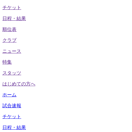
チケット
日程・結果
順位表
クラブ
ニュース
特集
スタッツ
はじめての方へ
ホーム
試合速報
チケット
日程・結果