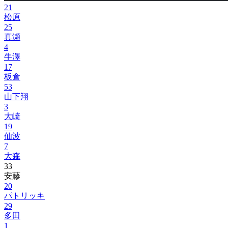
21
松原
25
真瀬
4
牛澤
17
板倉
53
山下翔
3
大崎
19
仙波
7
大森
33
安藤
20
パトリッキ
29
多田
1