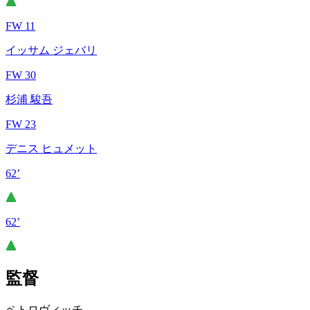
FW 11
イッサム ジェバリ
FW 30
杉浦 駿吾
FW 23
デニス ヒュメット
62’
62’
監督
ペトロヴィッチ