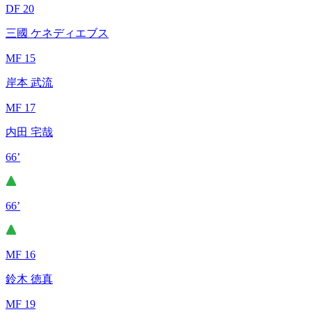
DF 20
三國 ケネディエブス
MF 15
岸本 武流
MF 17
内田 宅哉
66’
66’
MF 16
鈴木 徳真
MF 19