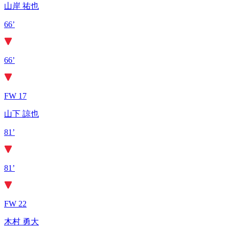
山岸 祐也
66’
66’
FW 17
山下 諒也
81’
81’
FW 22
木村 勇大