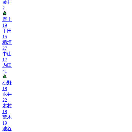
藤井
2
野上
19
甲田
15
稲垣
27
中山
17
内田
41
小野
18
永井
22
木村
18
荒木
19
池谷