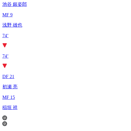
池谷 銀姿郎
MF 9
浅野 雄也
74’
74’
DF 21
初瀬 亮
MF 15
稲垣 祥