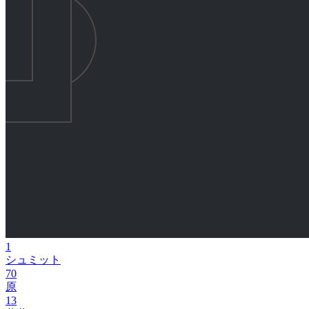
1
シュミット
70
原
13