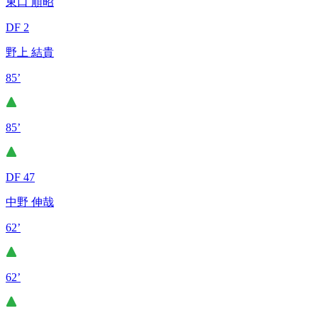
東口 順昭
DF 2
野上 結貴
85’
85’
DF 47
中野 伸哉
62’
62’