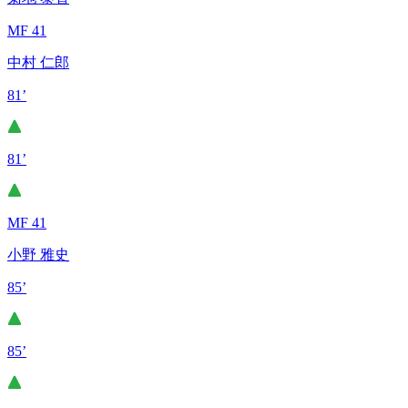
MF 41
中村 仁郎
81’
81’
MF 41
小野 雅史
85’
85’