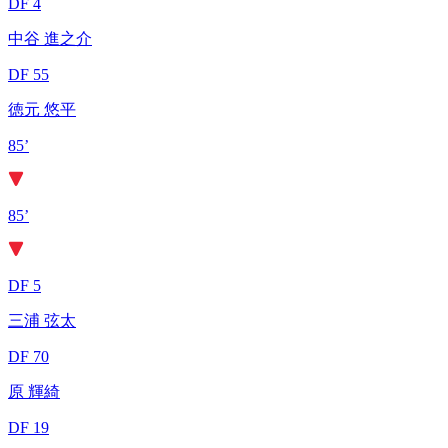
DF 4
中谷 進之介
DF 55
徳元 悠平
85’
85’
DF 5
三浦 弦太
DF 70
原 輝綺
DF 19