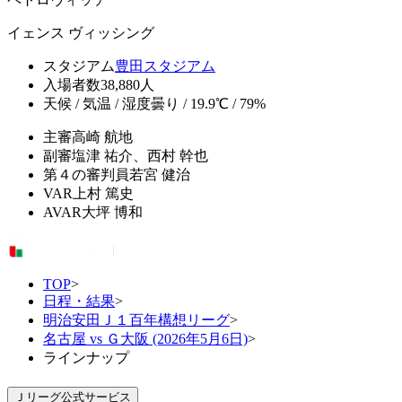
イェンス ヴィッシング
スタジアム
豊田スタジアム
入場者数
38,880人
天候 / 気温 / 湿度
曇り / 19.9℃ / 79%
主審
高崎 航地
副審
塩津 祐介、西村 幹也
第４の審判員
若宮 健治
VAR
上村 篤史
AVAR
大坪 博和
TOP
>
日程・結果
>
明治安田Ｊ１百年構想リーグ
>
名古屋 vs Ｇ大阪 (2026年5月6日)
>
ラインナップ
Ｊリーグ公式サービス