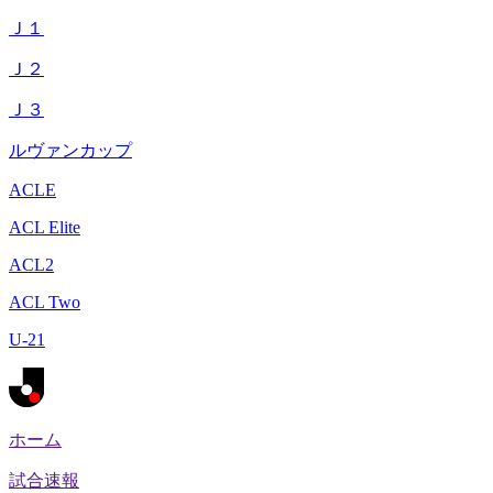
Ｊ１
Ｊ２
Ｊ３
ルヴァンカップ
ACLE
ACL Elite
ACL2
ACL Two
U-21
ホーム
試合速報