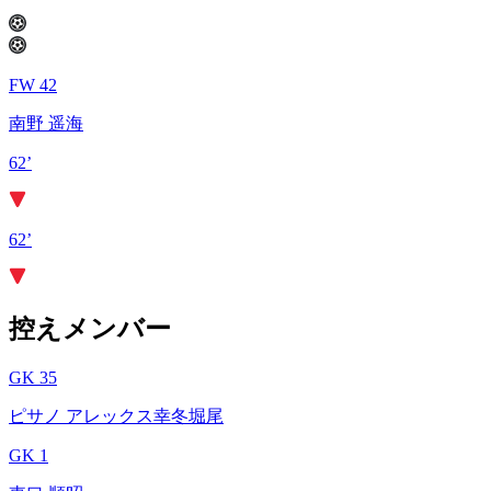
FW 42
南野 遥海
62’
62’
控えメンバー
GK 35
ピサノ アレックス幸冬堀尾
GK 1