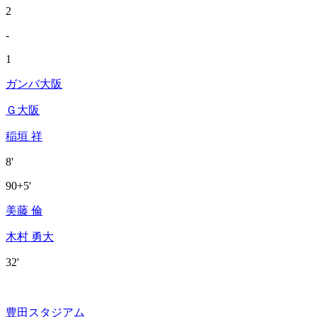
2
-
1
ガンバ大阪
Ｇ大阪
稲垣 祥
8'
90+5'
美藤 倫
木村 勇大
32'
豊田スタジアム