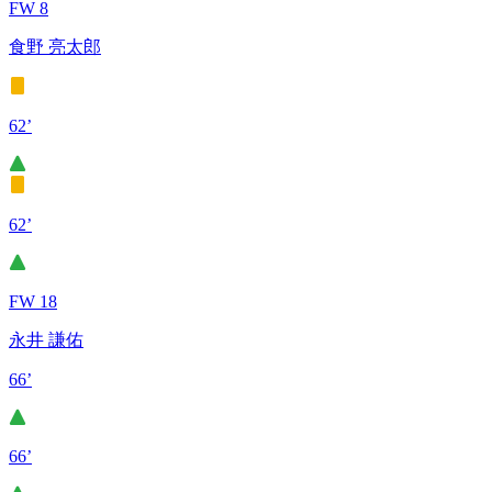
FW 8
食野 亮太郎
62’
62’
FW 18
永井 謙佑
66’
66’