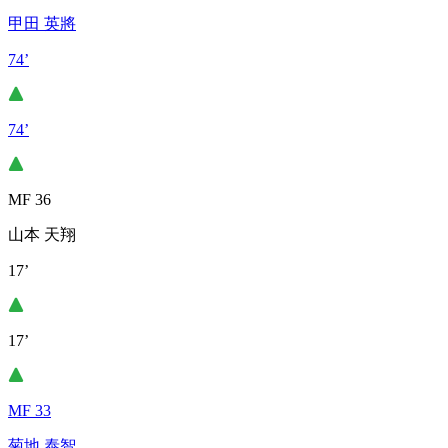
甲田 英將
74’
74’
MF 36
山本 天翔
17’
17’
MF 33
菊地 泰智