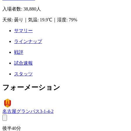
入場者数
:
38,880人
天候
:
曇り
｜
気温
:
19.9℃
｜
湿度
:
79%
サマリー
ラインナップ
戦評
試合速報
スタッツ
フォーメーション
名古屋グランパス
3-1-4-2
後半40分