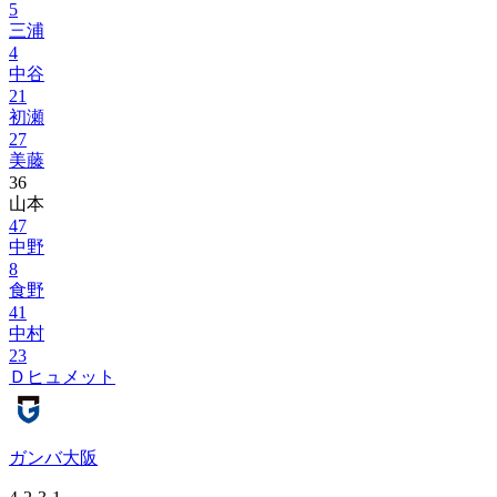
5
三浦
4
中谷
21
初瀬
27
美藤
36
山本
47
中野
8
食野
41
中村
23
Ｄヒュメット
ガンバ大阪