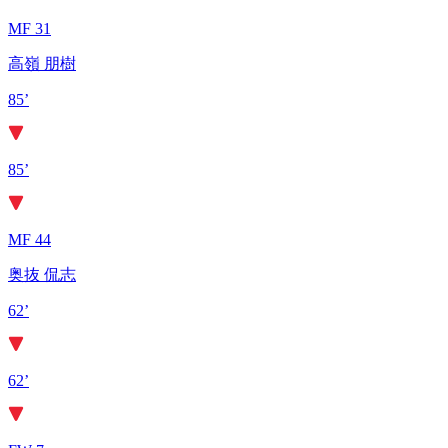
MF 31
高嶺 朋樹
85’
85’
MF 44
奥抜 侃志
62’
62’