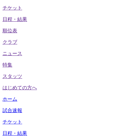
チケット
日程・結果
順位表
クラブ
ニュース
特集
スタッツ
はじめての方へ
ホーム
試合速報
チケット
日程・結果