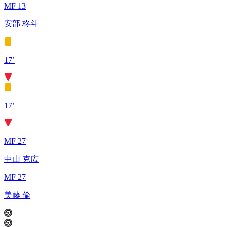
MF 13
安部 柊斗
17’
17’
MF 27
中山 克広
MF 27
美藤 倫