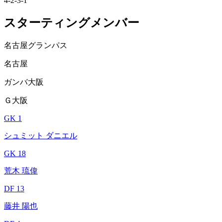
4-2-3-1
スターティングメンバー
名古屋グランパス
名古屋
ガンバ大阪
Ｇ大阪
GK 1
シュミット ダニエル
GK 18
荒木 琉偉
DF 13
藤井 陽也