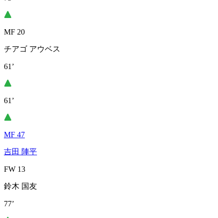
MF 20
チアゴ アウベス
61’
61’
MF 47
吉田 陣平
FW 13
鈴木 国友
77’