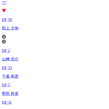
77’
DF 50
田上 大地
DF 2
山﨑 浩介
DF 35
千葉 和彦
DF 5
野田 裕喜
DF 31