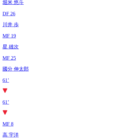
堀米 悠斗
DF 26
川井 歩
MF 19
星 雄次
MF 25
國分 伸太郎
61’
61’
MF 8
高 宇洋