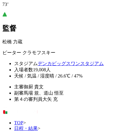
73’
監督
松橋 力蔵
ピーター クラモフスキー
スタジアム
デンカビッグスワンスタジアム
入場者数
19,008人
天候 / 気温 / 湿度
晴 / 26.6℃ / 47%
主審
御厨 貴文
副審
馬場 規、道山 悟至
第４の審判員
大矢 充
TOP
>
日程・結果
>