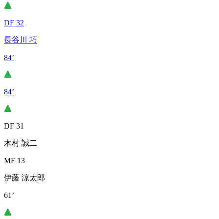
DF 32
長谷川 巧
84’
84’
DF 31
木村 誠二
MF 13
伊藤 涼太郎
61’