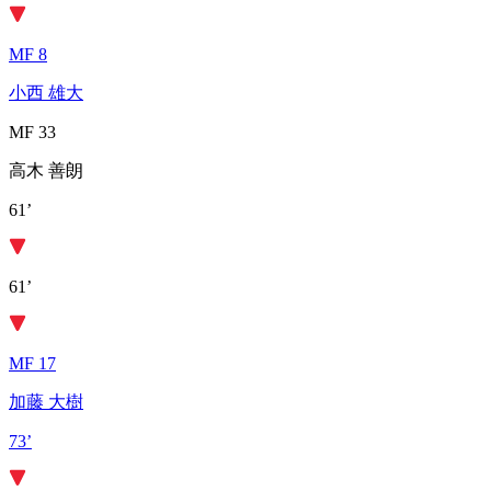
MF 8
小西 雄大
MF 33
高木 善朗
61’
61’
MF 17
加藤 大樹
73’