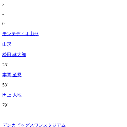
3
-
0
モンテディオ山形
山形
松田 詠太郎
28'
本間 至恩
58'
田上 大地
79'
デンカビッグスワンスタジアム