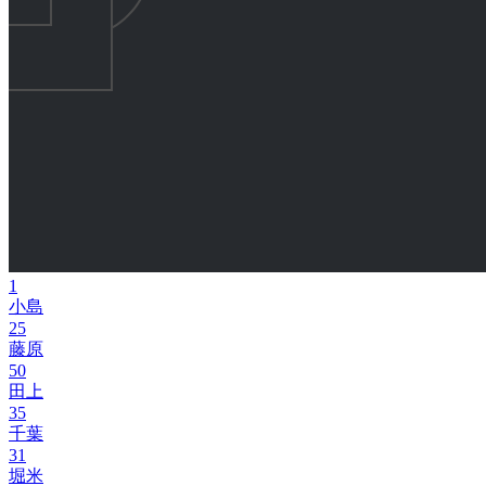
1
小島
25
藤原
50
田上
35
千葉
31
堀米