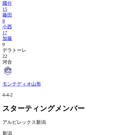
國分
15
藤田
8
小西
17
加藤
9
デラトーレ
22
河合
モンテディオ山形
4-4-2
スターティングメンバー
アルビレックス新潟
新潟