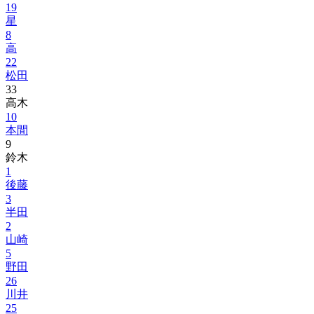
19
星
8
高
22
松田
33
高木
10
本間
9
鈴木
1
後藤
3
半田
2
山崎
5
野田
26
川井
25