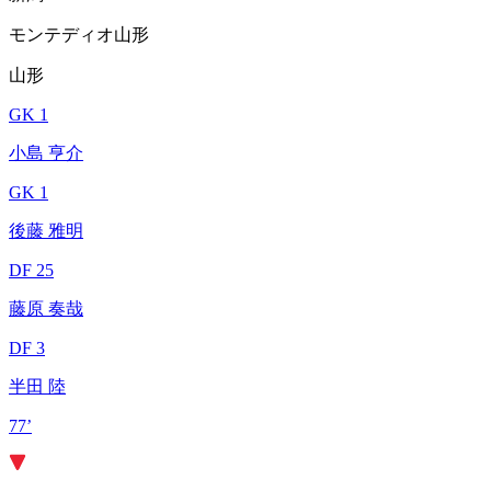
モンテディオ山形
山形
GK 1
小島 亨介
GK 1
後藤 雅明
DF 25
藤原 奏哉
DF 3
半田 陸
77’