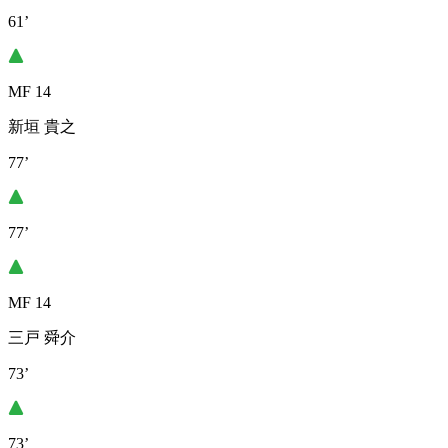
61’
MF 14
新垣 貴之
77’
77’
MF 14
三戸 舜介
73’
73’