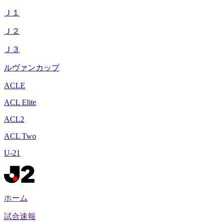
Ｊ１
Ｊ２
Ｊ３
ルヴァンカップ
ACLE
ACL Elite
ACL2
ACL Two
U-21
ホーム
試合速報