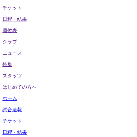
チケット
日程・結果
順位表
クラブ
ニュース
特集
スタッツ
はじめての方へ
ホーム
試合速報
チケット
日程・結果