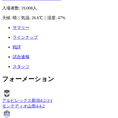
入場者数
:
19,008人
天候
:
晴
｜
気温
:
26.6℃
｜
湿度
:
47%
サマリー
ラインナップ
戦評
試合速報
スタッツ
フォーメーション
アルビレックス新潟
4-2-3-1
モンテディオ山形
4-4-2