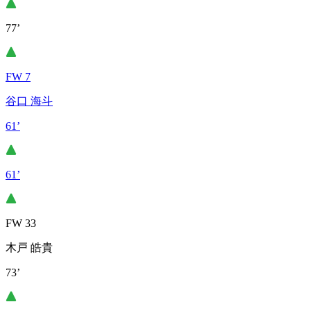
77’
FW 7
谷口 海斗
61’
61’
FW 33
木戸 皓貴
73’