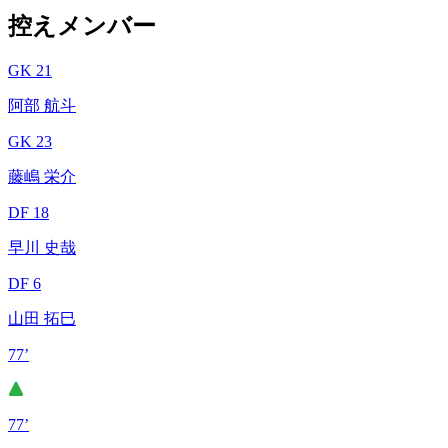
控えメンバー
GK 21
阿部 航斗
GK 23
藤嶋 栄介
DF 18
早川 史哉
DF 6
山田 拓巳
77’
77’