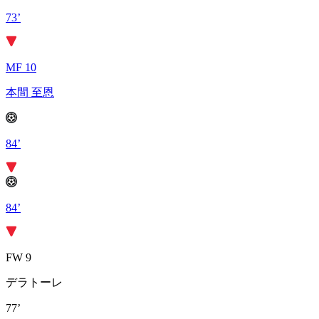
73’
MF 10
本間 至恩
84’
84’
FW 9
デラトーレ
77’