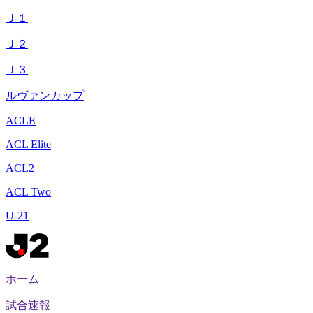
Ｊ１
Ｊ２
Ｊ３
ルヴァンカップ
ACLE
ACL Elite
ACL2
ACL Two
U-21
ホーム
試合速報