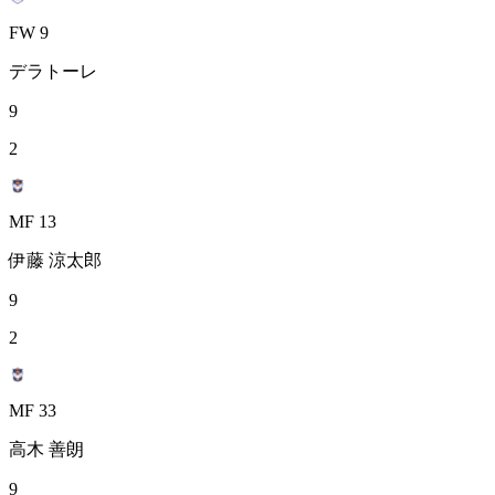
FW 9
デラトーレ
9
2
MF 13
伊藤 涼太郎
9
2
MF 33
高木 善朗
9