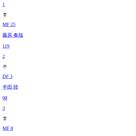
1
MF 25
藤原 奏哉
119
2
DF 3
半田 陸
98
3
MF 8