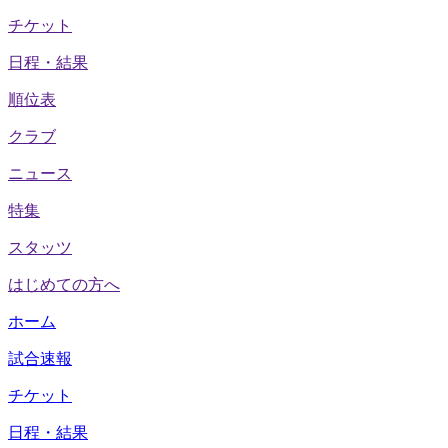
チケット
日程・結果
順位表
クラブ
ニュース
特集
スタッツ
はじめての方へ
ホーム
試合速報
チケット
日程・結果