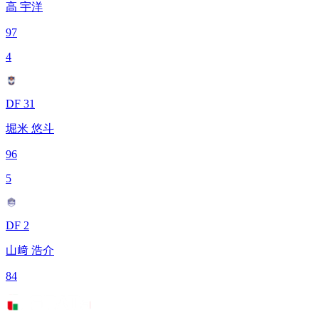
高 宇洋
97
4
DF 31
堀米 悠斗
96
5
DF 2
山﨑 浩介
84