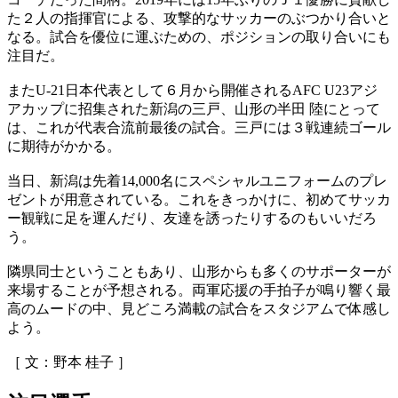
た２人の指揮官による、攻撃的なサッカーのぶつかり合いと
なる。試合を優位に運ぶための、ポジションの取り合いにも
注目だ。
またU-21日本代表として６月から開催されるAFC U23アジ
アカップに招集された新潟の三戸、山形の半田 陸にとって
は、これが代表合流前最後の試合。三戸には３戦連続ゴール
に期待がかかる。
当日、新潟は先着14,000名にスペシャルユニフォームのプレ
ゼントが用意されている。これをきっかけに、初めてサッカ
ー観戦に足を運んだり、友達を誘ったりするのもいいだろ
う。
隣県同士ということもあり、山形からも多くのサポーターが
来場することが予想される。両軍応援の手拍子が鳴り響く最
高のムードの中、見どころ満載の試合をスタジアムで体感し
よう。
［ 文：野本 桂子 ］