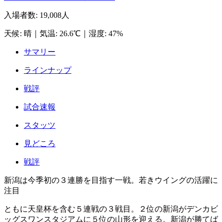
入場者数
:
19,008人
天候
:
晴
｜
気温
:
26.6℃
｜
湿度
:
47%
サマリー
ラインナップ
戦評
試合速報
スタッツ
見どころ
戦評
新潟は今季初の３連勝を目指す一戦。若きウイングの活躍に
注目
ともに天皇杯を含む５連戦の３戦目。２位の新潟がデンカビ
ッグスワンスタジアムに５位の山形を迎える。新潟が勝てば