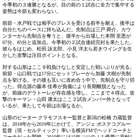
今季初の３連勝となるが、目の前の１試合に全力で集中する
姿勢は今節も変わらない。
前節・水戸戦では相手のプレスを受ける前半を耐え、後半は
自分たちのペースに持ち込んだ。先制点は三戸 舜介。カウ
ンターから先制点を奪うと、後半から出場した本間 至恩が
67分、85分と追加点。今季初の２試合連続完封を果たした。
彼らをはじめ、松田 詠太郎、小見 洋太ら若きウイングを生
かした攻撃は注目ポイントとなる。
対する山形はここ９戦負けなしと安定した戦いぶりが光る。
前節・山口戦では17分にセットプレーから加藤 大樹が先制
点を挙げる。その後も互いに攻め合う中で、先制点を守り切
った。得点源の藤本 佳希が負傷により長期離脱となった
が、前線のデラトーレが存在感を増し、ここまで４得点。攻
撃のキーマン・山田 康太はここ２試合メンバー外となって
いるが、果たして今節は出場なるか。
山形のピーター クラモフスキー監督と新潟の松橋 力蔵監督
は、2018年から2019年にかけて、アンジェ ポステコグルー
監督（現・セルティック）率いる横浜FMでヘッドコーチと
コーチだった間柄。2019年には15年ぶりのＪ１優勝に貢献し