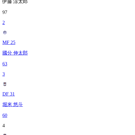
伊藤 涼太郎
97
2
MF 25
國分 伸太郎
63
3
DF 31
堀米 悠斗
60
4