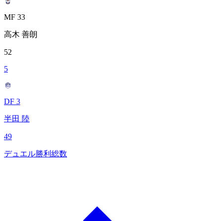
MF 33
高木 善朗
52
5
DF 3
半田 陸
49
デュエル勝利総数