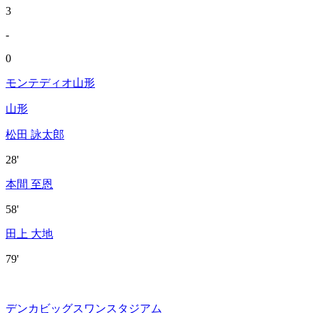
3
-
0
モンテディオ山形
山形
松田 詠太郎
28'
本間 至恩
58'
田上 大地
79'
デンカビッグスワンスタジアム