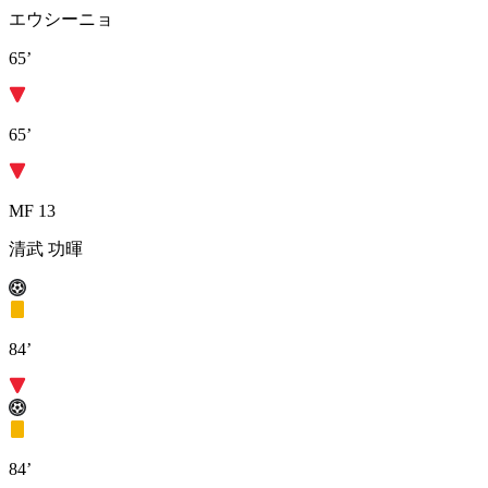
エウシーニョ
65’
65’
MF 13
清武 功暉
84’
84’