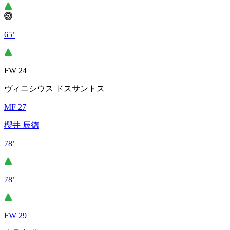
65’
FW 24
ヴィニシウス ドスサントス
MF 27
櫻井 辰徳
78’
78’
FW 29