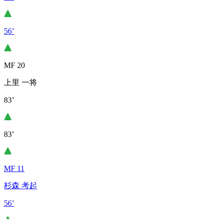
56’
MF 20
上里 一将
83’
83’
MF 11
杉森 考起
56’