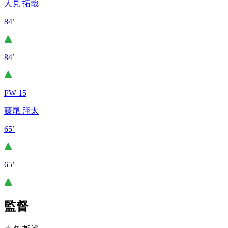
人見 拓哉
84’
84’
FW 15
藤尾 翔太
65’
65’
監督