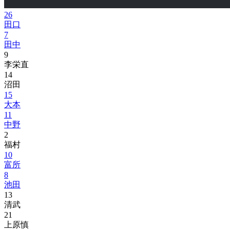
26
田口
7
田中
9
李栄直
14
沼田
15
大本
11
中野
2
福村
10
富所
8
池田
13
清武
21
上原慎