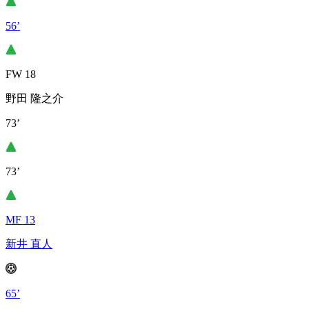
56’
FW 18
野田 隆之介
73’
73’
MF 13
新井 直人
65’