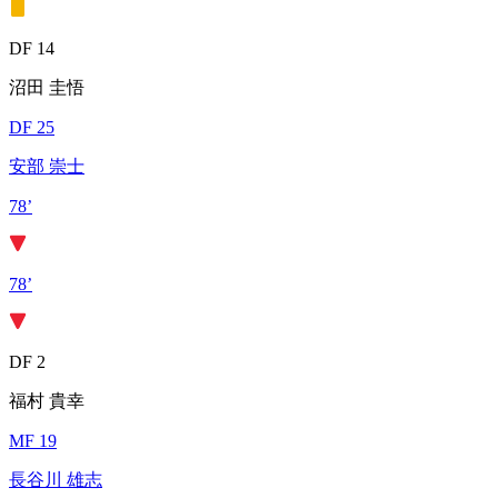
DF 14
沼田 圭悟
DF 25
安部 崇士
78’
78’
DF 2
福村 貴幸
MF 19
長谷川 雄志