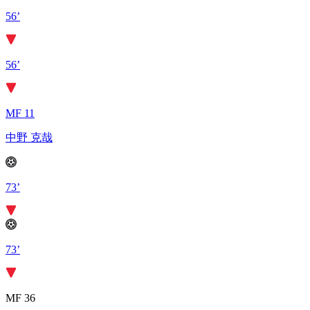
56’
56’
MF 11
中野 克哉
73’
73’
MF 36