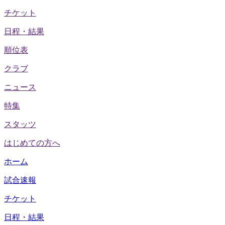
チケット
日程・結果
順位表
クラブ
ニュース
特集
スタッツ
はじめての方へ
ホーム
試合速報
チケット
日程・結果