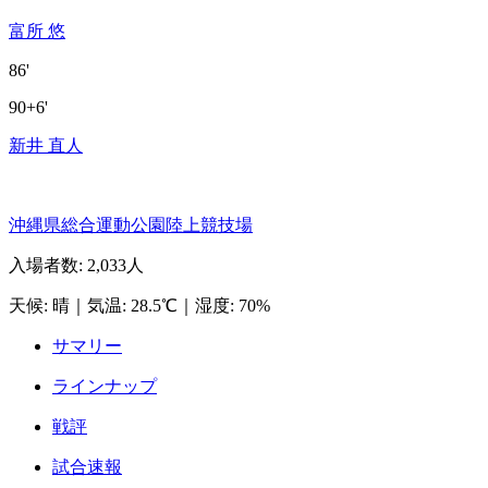
富所 悠
86'
90+6'
新井 直人
沖縄県総合運動公園陸上競技場
入場者数
:
2,033人
天候
:
晴
｜
気温
:
28.5℃
｜
湿度
:
70%
サマリー
ラインナップ
戦評
試合速報