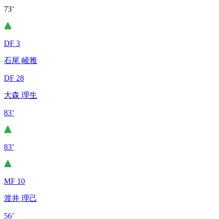
73’
DF 3
石尾 崚雅
DF 28
大森 理生
83’
83’
MF 10
渡井 理己
56’