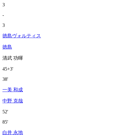
3
-
3
徳島ヴォルティス
徳島
清武 功暉
45+3'
38'
一美 和成
中野 克哉
52'
85'
白井 永地