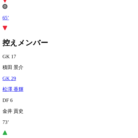
65’
控えメンバー
GK 17
積田 景介
GK 29
松澤 香輝
DF 6
金井 貢史
73’