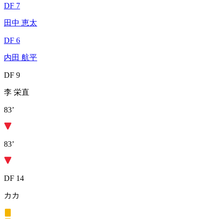
DF 7
田中 恵太
DF 6
内田 航平
DF 9
李 栄直
83’
83’
DF 14
カカ