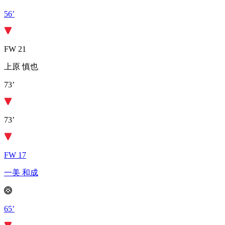
56’
FW 21
上原 慎也
73’
73’
FW 17
一美 和成
65’