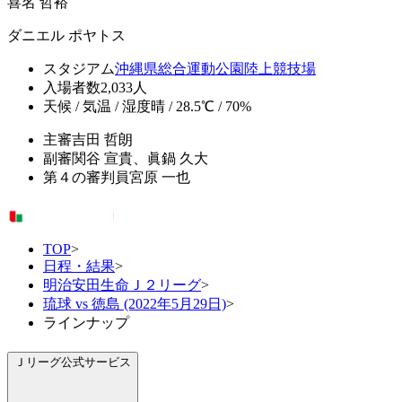
喜名 哲裕
ダニエル ポヤトス
スタジアム
沖縄県総合運動公園陸上競技場
入場者数
2,033人
天候 / 気温 / 湿度
晴 / 28.5℃ / 70%
主審
吉田 哲朗
副審
関谷 宣貴、眞鍋 久大
第４の審判員
宮原 一也
TOP
>
日程・結果
>
明治安田生命Ｊ２リーグ
>
琉球 vs 徳島 (2022年5月29日)
>
ラインナップ
Ｊリーグ公式サービス