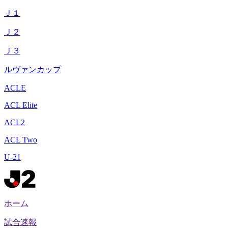
Ｊ１
Ｊ２
Ｊ３
ルヴァンカップ
ACLE
ACL Elite
ACL2
ACL Two
U-21
ホーム
試合速報