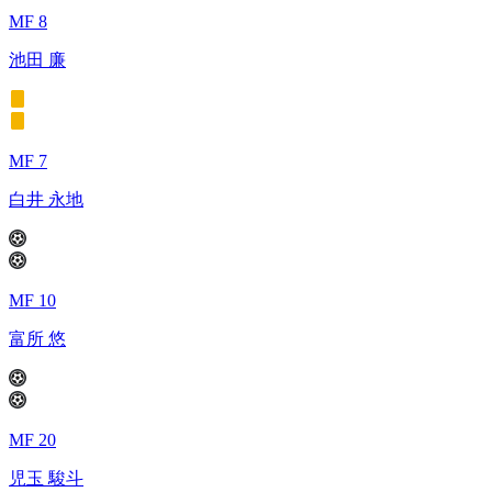
MF 8
池田 廉
MF 7
白井 永地
MF 10
富所 悠
MF 20
児玉 駿斗