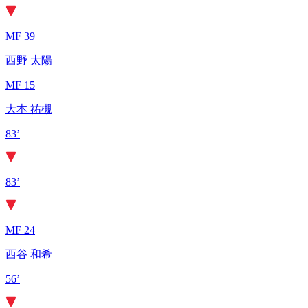
MF 39
西野 太陽
MF 15
大本 祐槻
83’
83’
MF 24
西谷 和希
56’