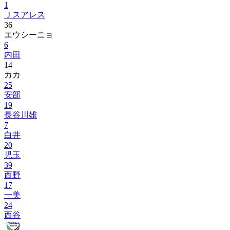
1
Ｊスアレス
36
エウシーニョ
6
内田
14
カカ
25
安部
19
長谷川雄
7
白井
20
児玉
39
西野
17
一美
24
西谷