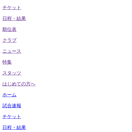
チケット
日程・結果
順位表
クラブ
ニュース
特集
スタッツ
はじめての方へ
ホーム
試合速報
チケット
日程・結果