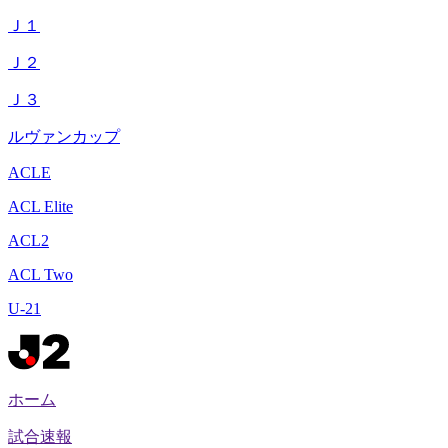
Ｊ１
Ｊ２
Ｊ３
ルヴァンカップ
ACLE
ACL Elite
ACL2
ACL Two
U-21
ホーム
試合速報