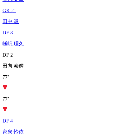
GK 21
田中 颯
DF 8
嵯峨 理久
DF 2
田向 泰輝
77’
77’
DF 4
家泉 怜依