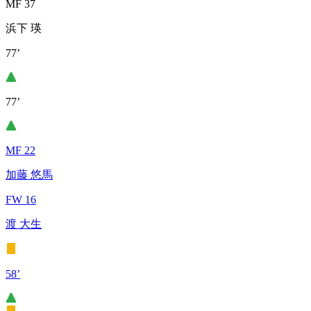
MF 37
浜下 瑛
77’
77’
MF 22
加藤 悠馬
FW 16
渡 大生
58’