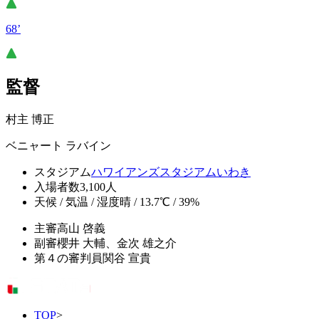
68’
監督
村主 博正
ベニャート ラバイン
スタジアム
ハワイアンズスタジアムいわき
入場者数
3,100人
天候 / 気温 / 湿度
晴 / 13.7℃ / 39%
主審
高山 啓義
副審
櫻井 大輔、金次 雄之介
第４の審判員
関谷 宣貴
TOP
>