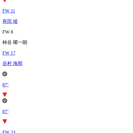
FW 11
有田 稜
FW 8
柿谷 曜一朗
FW 17
谷村 海那
87’
87’
FW 24