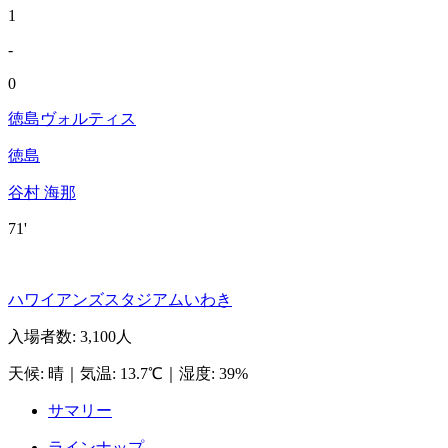
1
-
0
徳島ヴォルティス
徳島
谷村 海那
71'
ハワイアンズスタジアムいわき
入場者数
:
3,100人
天候
:
晴
｜
気温
:
13.7℃
｜
湿度
:
39%
サマリー
ラインナップ