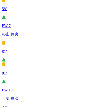
58’
FW 7
杉山 伶央
81’
81’
FW 19
千葉 寛汰
77’