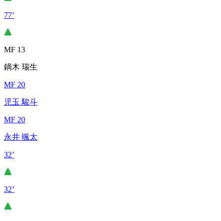
77’
MF 13
鏑木 瑞生
MF 20
児玉 駿斗
MF 20
永井 颯太
32’
32’