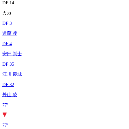
DF 14
カカ
DF 3
遠藤 凌
DF 4
安部 崇士
DF 35
江川 慶城
DF 32
外山 凌
77’
77’