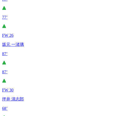
77’
FW 26
坂元 一渚璃
87’
87’
FW 30
坪井 清志郎
68’