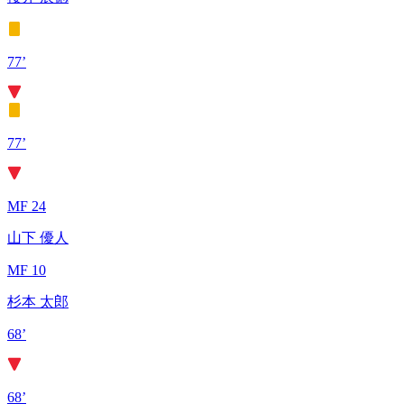
77’
77’
MF 24
山下 優人
MF 10
杉本 太郎
68’
68’