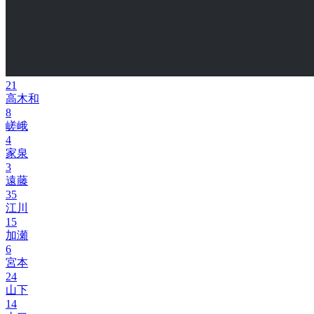
21
高木和
8
嵯峨
4
家泉
3
遠藤
35
江川
15
加瀬
6
宮本
24
山下
14