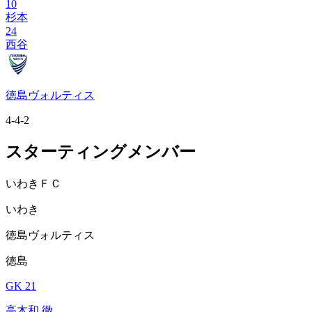
10
杉本
24
西谷
徳島ヴォルティス
4-4-2
スターティングメンバー
いわきＦＣ
いわき
徳島ヴォルティス
徳島
GK 21
高木和 徹