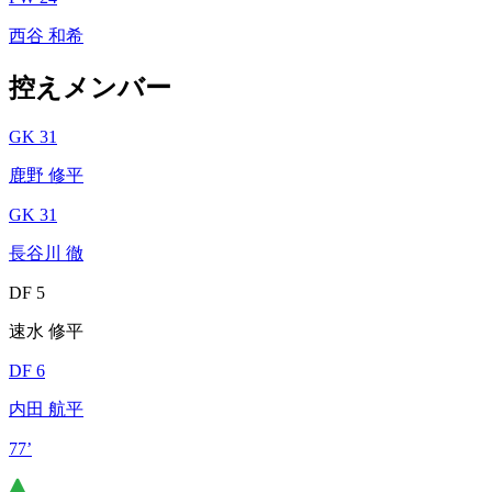
西谷 和希
控えメンバー
GK 31
鹿野 修平
GK 31
長谷川 徹
DF 5
速水 修平
DF 6
内田 航平
77’