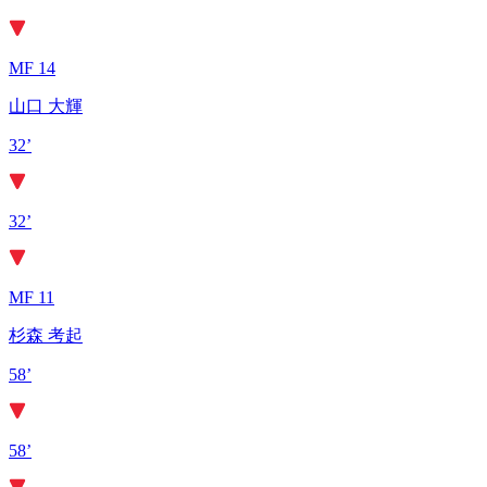
MF 14
山口 大輝
32’
32’
MF 11
杉森 考起
58’
58’