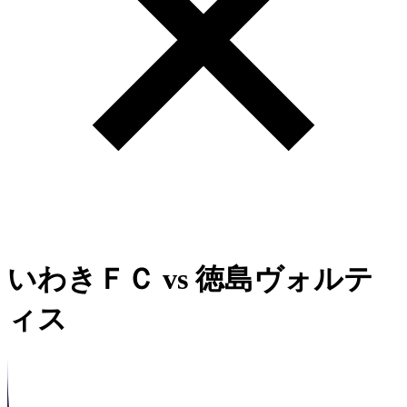
いわきＦＣ
vs
徳島ヴォルテ
ィス