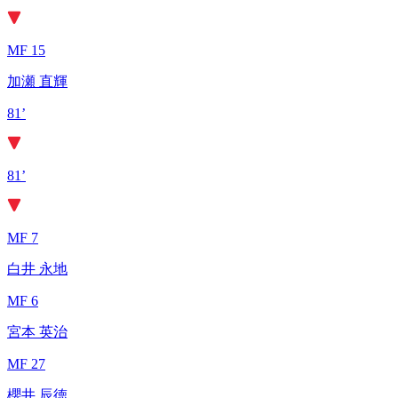
MF 15
加瀬 直輝
81’
81’
MF 7
白井 永地
MF 6
宮本 英治
MF 27
櫻井 辰徳