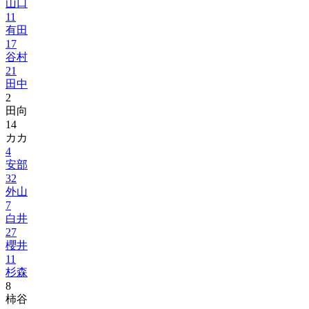
山口
11
有田
17
谷村
21
田中
2
田向
14
カカ
4
安部
32
外山
7
白井
27
櫻井
11
杉森
8
柿谷