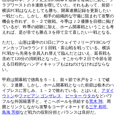
ラブワーストの８連敗を喫していた。それもあって、前節・
横浜FC戦はなんとしても勝ち、開幕連勝記録を更新したい
一戦だった。しかし、相手の組織的な守備に阻まれて攻撃の
機会を作れず、０－２で敗戦。今季はＪ２優勝を目標に掲げ
ているが、昨季の経験に加え、ホーム開幕戦ということも考
えれば、是が非でも勝点３を得て立て直したい一戦となる。
ただし、山形は週中の13日にアウェイでＪリーグYBCルヴ
ァンカップ1stラウンド１回戦・富山戦を戦っている。横浜
FC戦から先発を全員入れ替えて臨んだとはいえ、延長戦も
含めて120分の消耗戦となった。そこから中２日で今節を迎
える日程的なハンディキャップもはねのけなければならな
い。
甲府は開幕戦で徳島を５－１、前々節で水戸を２－１で破
り、２連勝。しかし、ホーム開幕戦となった前節は栃木のハ
イプレスに苦しみ、１－２で敗れている。とはいえ、
アダイ
ウトン
や
ファビアン ゴンザレス
、
ピーター ウタカ
などパワ
フルな外国籍選手と、そこへボールを供給する
荒木 翔
、周
囲とリンクしながら攻撃をコーディネートする
三平 和司
、
鳥海 芳樹
など戦力の役割分担とバランスは良好だ。