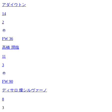
アダイウトン
14
2
FW 36
高橋 潤哉
11
3
FW 90
ディサロ 燦シルヴァーノ
8
3