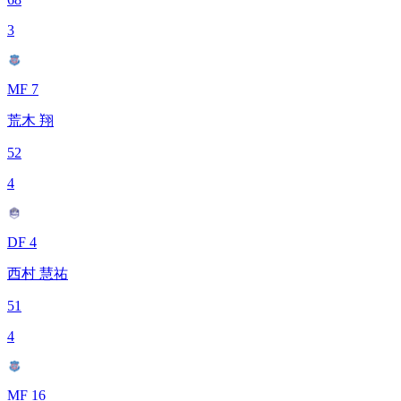
3
MF 7
荒木 翔
52
4
DF 4
西村 慧祐
51
4
MF 16