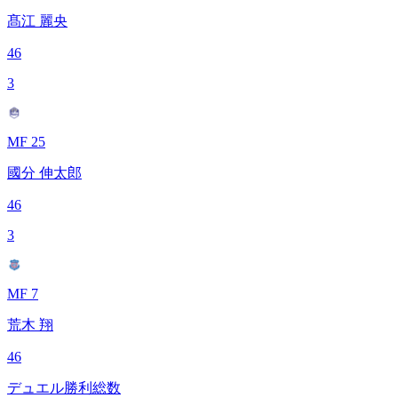
髙江 麗央
46
3
MF 25
國分 伸太郎
46
3
MF 7
荒木 翔
46
デュエル勝利総数