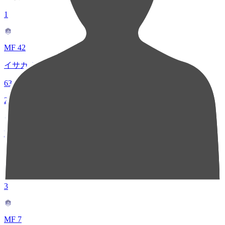
1
MF 42
イサカ ゼイン
63
2
MF 10
鳥海 芳樹
50
3
MF 7