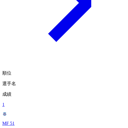
順位
選手名
成績
1
MF 51