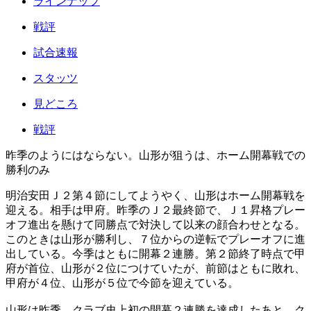
ラインナップ
戦評
試合速報
スタッツ
見どころ
戦評
昨季のようにはならない。山形が狙うは、ホーム開幕戦での
勝利のみ
明治安田Ｊ２第４節にしてようやく、山形はホーム開幕戦を
迎える。相手は甲府。昨季のＪ２最終節で、Ｊ１昇格プレー
オフ進出を懸けて同勝点で対決して以来の顔合わせとなる。
このときは山形が勝利し、７位からの逆転でプレーオフに進
出している。今季はともに開幕２連勝。第２節終了時点で甲
府が首位、山形が２位につけていたが、前節はともに敗れ、
甲府が４位、山形が５位で今節を迎えている。
山形は昨季、クラブ史上初の開幕２連勝を達成したあと、ク