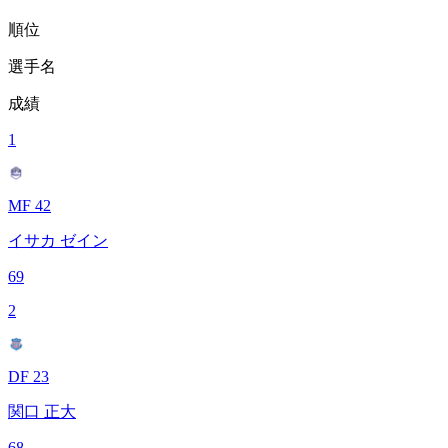
順位
選手名
成績
1
MF 42
イサカ ゼイン
69
2
DF 23
関口 正大
68