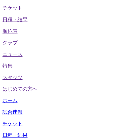
チケット
日程・結果
順位表
クラブ
ニュース
特集
スタッツ
はじめての方へ
ホーム
試合速報
チケット
日程・結果