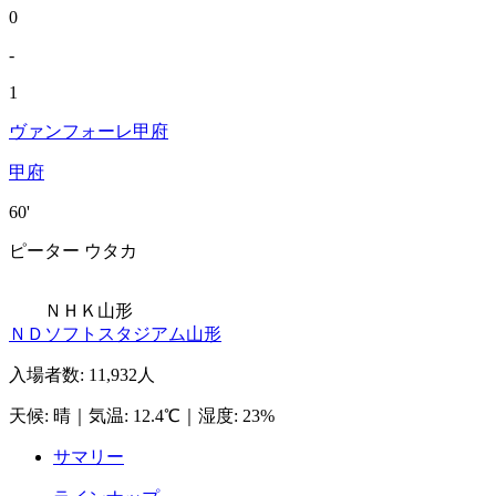
0
-
1
ヴァンフォーレ甲府
甲府
60'
ピーター ウタカ
ＮＨＫ山形
ＮＤソフトスタジアム山形
入場者数
:
11,932人
天候
:
晴
｜
気温
:
12.4℃
｜
湿度
:
23%
サマリー