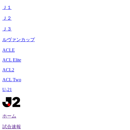
Ｊ１
Ｊ２
Ｊ３
ルヴァンカップ
ACLE
ACL Elite
ACL2
ACL Two
U-21
ホーム
試合速報