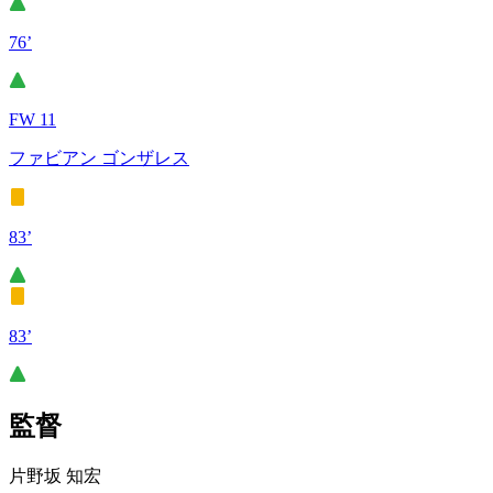
76’
FW 11
ファビアン ゴンザレス
83’
83’
監督
片野坂 知宏