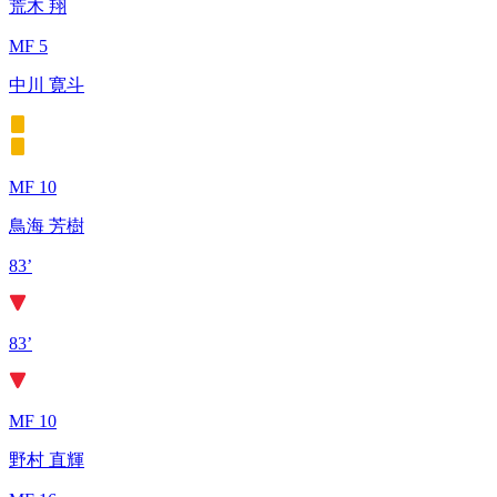
荒木 翔
MF 5
中川 寛斗
MF 10
鳥海 芳樹
83’
83’
MF 10
野村 直輝