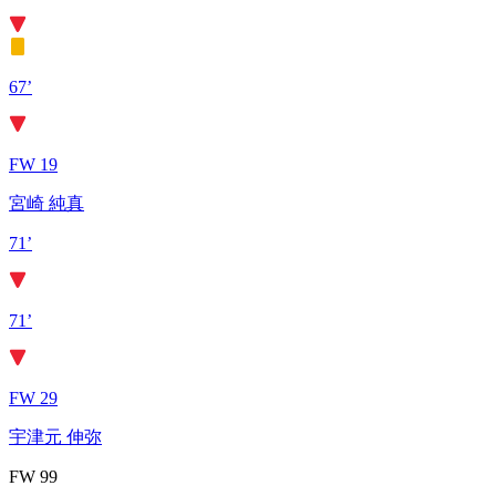
67’
FW 19
宮崎 純真
71’
71’
FW 29
宇津元 伸弥
FW 99