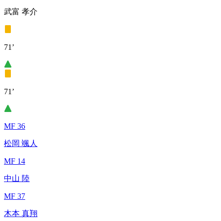
武富 孝介
71’
71’
MF 36
松岡 颯人
MF 14
中山 陸
MF 37
木本 真翔