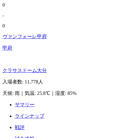
0
-
0
ヴァンフォーレ甲府
甲府
クラサスドーム大分
入場者数
:
11,778人
天候
:
雨
｜
気温
:
25.8℃
｜
湿度
:
85%
サマリー
ラインナップ
戦評