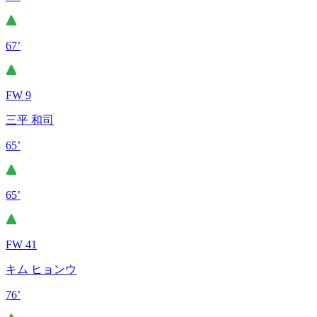
67’
FW 9
三平 和司
65’
65’
FW 41
キム ヒョンウ
76’