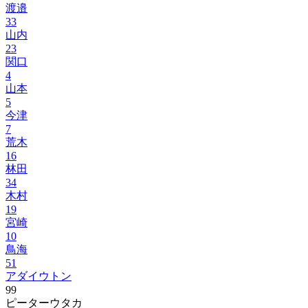
渡邉
33
山内
23
関口
4
山本
5
今津
7
荒木
16
林田
34
木村
19
宮崎
10
鳥海
51
アダイウトン
99
ピーターウタカ