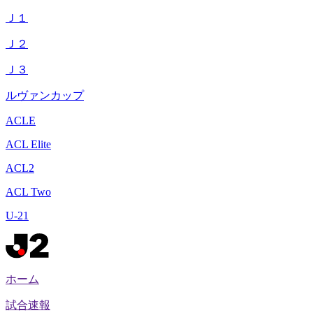
Ｊ１
Ｊ２
Ｊ３
ルヴァンカップ
ACLE
ACL Elite
ACL2
ACL Two
U-21
ホーム
試合速報