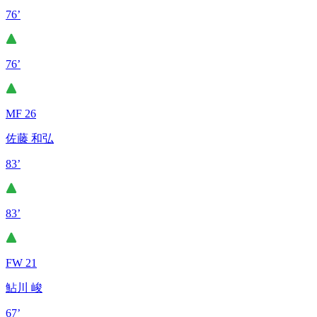
76’
76’
MF 26
佐藤 和弘
83’
83’
FW 21
鮎川 峻
67’