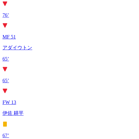
76’
MF 51
アダイウトン
65’
65’
FW 13
伊佐 耕平
67’