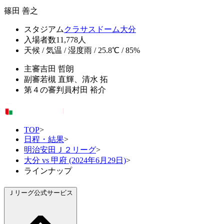
篠田 善之
スタジアム
クラサスドーム大分
入場者数
11,778人
天候 / 気温 / 湿度
雨 / 25.8℃ / 85%
主審
吉田 哲朗
副審
若槻 直輝、清水 拓
第４の審判員
村田 裕介
TOP
>
日程・結果
>
明治安田Ｊ２リーグ
>
大分 vs 甲府 (2024年6月29日)
>
ラインナップ
Ｊリーグ公式サービス