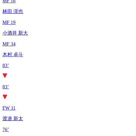
MF 16
林田 滉也
MF 19
小酒井 新大
MF 34
木村 卓斗
83’
83’
FW 11
渡邉 新太
76’