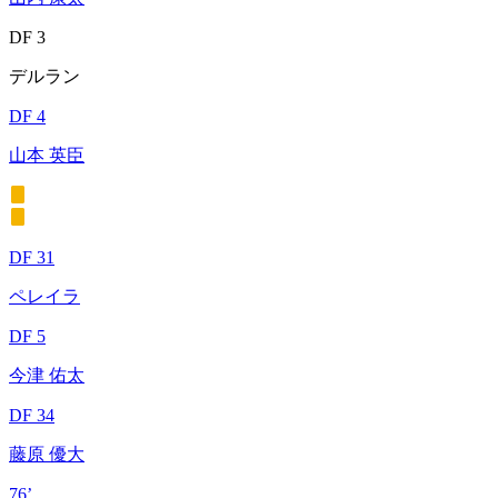
DF 3
デルラン
DF 4
山本 英臣
DF 31
ペレイラ
DF 5
今津 佑太
DF 34
藤原 優大
76’