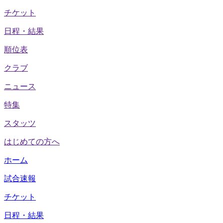
チケット
日程・結果
順位表
クラブ
ニュース
特集
スタッツ
はじめての方へ
ホーム
試合速報
チケット
日程・結果