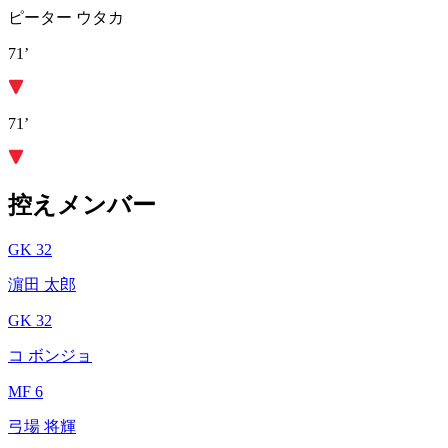
ピーター ウタカ
71’
71’
控えメンバー
GK 32
濵田 太郎
GK 32
コ ボンジョ
MF 6
弓場 将輝