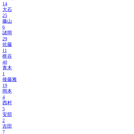
14
大石
25
藤山
6
諸岡
29
佐藤
11
梶谷
40
青木
1
後藤雅
19
岡本
4
西村
5
安部
2
吉田
7