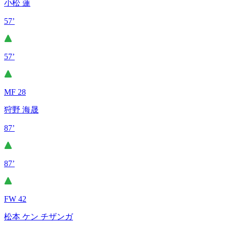
小松 蓮
57’
57’
MF 28
狩野 海晟
87’
87’
FW 42
松本 ケン チザンガ