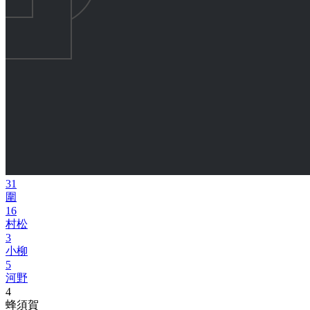
31
圍
16
村松
3
小柳
5
河野
4
蜂須賀