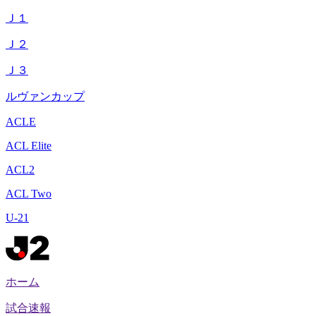
Ｊ１
Ｊ２
Ｊ３
ルヴァンカップ
ACLE
ACL Elite
ACL2
ACL Two
U-21
ホーム
試合速報