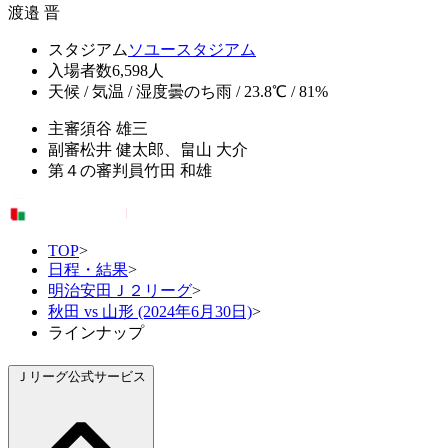
渡邉 晋
スタジアム
ソユースタジアム
入場者数
6,598人
天候 / 気温 / 湿度
曇のち雨 / 23.8℃ / 81%
主審
須谷 雄三
副審
松井 健太郎、畠山 大介
第４の審判員
竹田 和雄
TOP
>
日程・結果
>
明治安田Ｊ２リーグ
>
秋田 vs 山形 (2024年6月30日)
>
ラインナップ
Ｊリーグ公式サービス