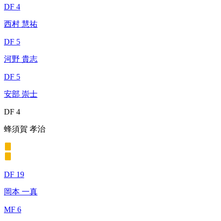
DF 4
西村 慧祐
DF 5
河野 貴志
DF 5
安部 崇士
DF 4
蜂須賀 孝治
DF 19
岡本 一真
MF 6