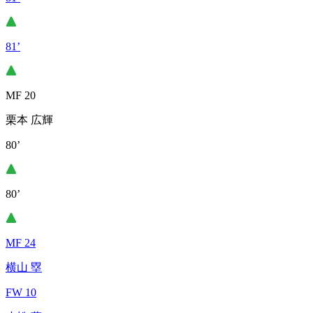
81’
MF 20
栗本 広輝
80’
80’
MF 24
横山 塁
FW 10