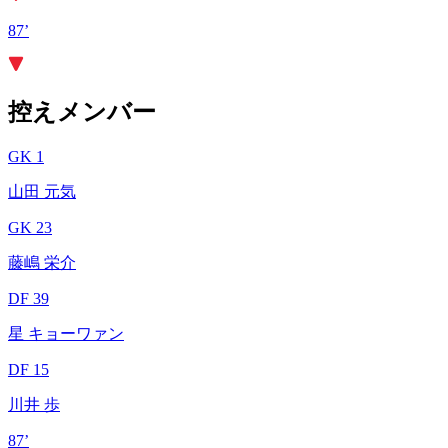
87’
控えメンバー
GK 1
山田 元気
GK 23
藤嶋 栄介
DF 39
星 キョーワァン
DF 15
川井 歩
87’