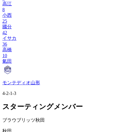
高江
8
小西
25
國分
42
イサカ
36
高橋
10
氣田
モンテディオ山形
4-2-1-3
スターティングメンバー
ブラウブリッツ秋田
秋田