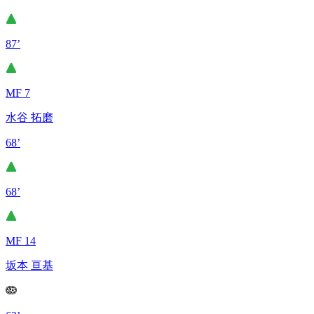
87’
MF 7
水谷 拓磨
68’
68’
MF 14
坂本 亘基