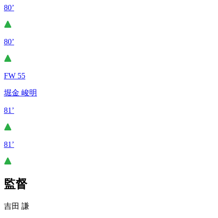
80’
80’
FW 55
堀金 峻明
81’
81’
監督
吉田 謙