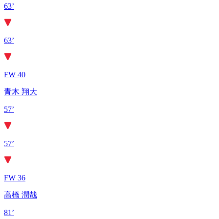
63’
63’
FW 40
青木 翔大
57’
57’
FW 36
高橋 潤哉
81’