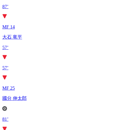
87’
MF 14
大石 竜平
57’
57’
MF 25
國分 伸太郎
81’