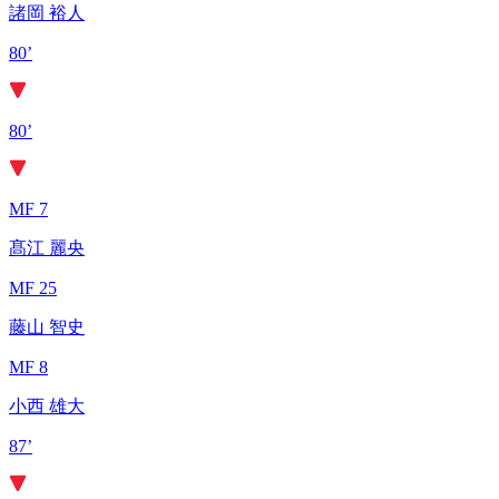
諸岡 裕人
80’
80’
MF 7
髙江 麗央
MF 25
藤山 智史
MF 8
小西 雄大
87’