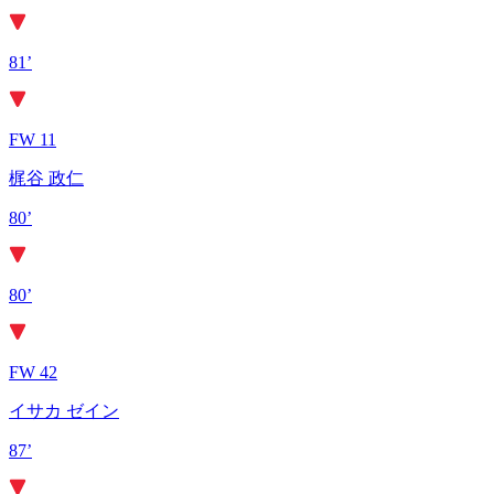
81’
FW 11
梶谷 政仁
80’
80’
FW 42
イサカ ゼイン
87’