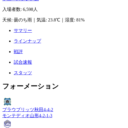
入場者数
:
6,598人
天候
:
曇のち雨
｜
気温
:
23.8℃
｜
湿度
:
81%
サマリー
ラインナップ
戦評
試合速報
スタッツ
フォーメーション
ブラウブリッツ秋田
4-4-2
モンテディオ山形
4-2-1-3