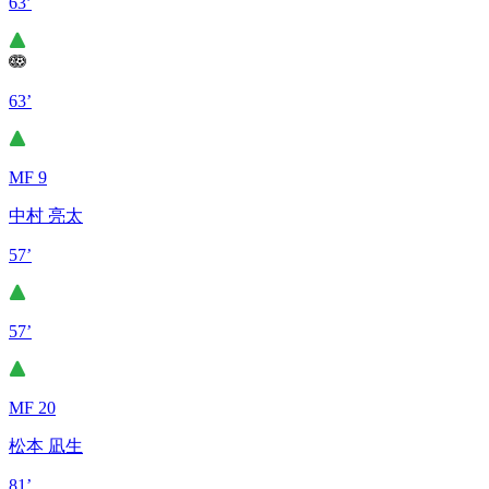
63’
63’
MF 9
中村 亮太
57’
57’
MF 20
松本 凪生
81’