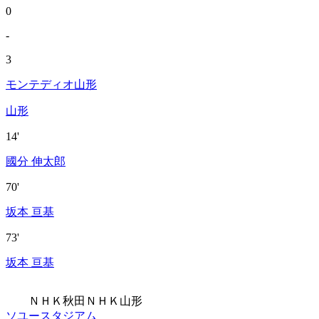
0
-
3
モンテディオ山形
山形
14'
國分 伸太郎
70'
坂本 亘基
73'
坂本 亘基
ＮＨＫ秋田
ＮＨＫ山形
ソユースタジアム