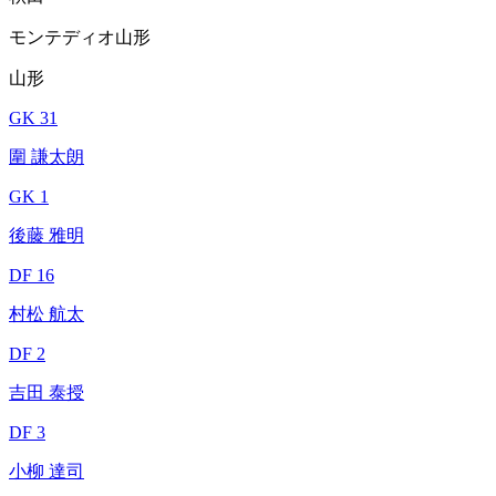
モンテディオ山形
山形
GK 31
圍 謙太朗
GK 1
後藤 雅明
DF 16
村松 航太
DF 2
吉田 泰授
DF 3
小柳 達司