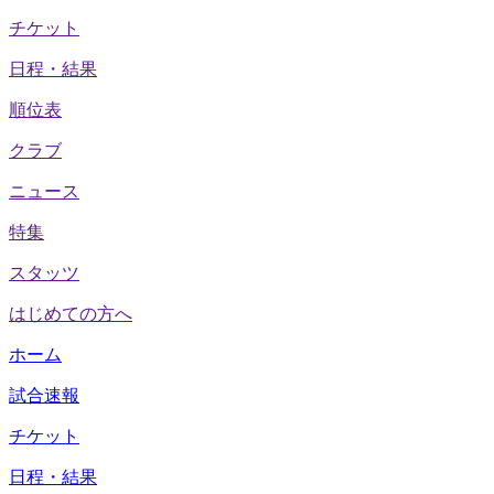
チケット
日程・結果
順位表
クラブ
ニュース
特集
スタッツ
はじめての方へ
ホーム
試合速報
チケット
日程・結果