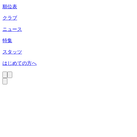
順位表
クラブ
ニュース
特集
スタッツ
はじめての方へ