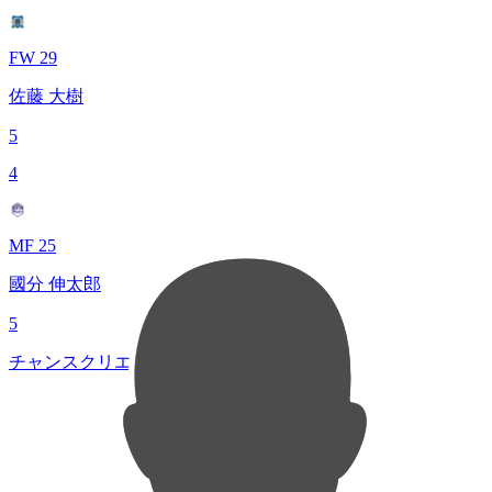
FW 29
佐藤 大樹
5
4
MF 25
國分 伸太郎
5
チャンスクリエイト総数