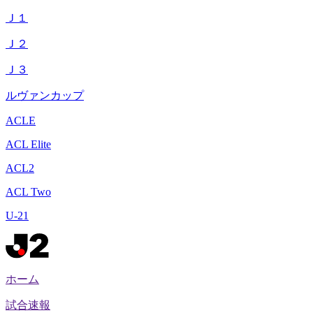
Ｊ１
Ｊ２
Ｊ３
ルヴァンカップ
ACLE
ACL Elite
ACL2
ACL Two
U-21
ホーム
試合速報