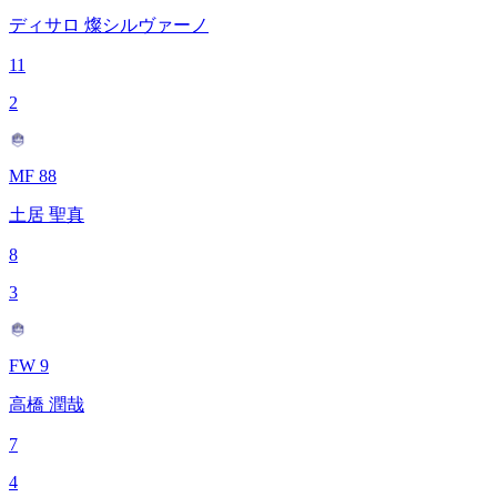
ディサロ 燦シルヴァーノ
11
2
MF 88
土居 聖真
8
3
FW 9
高橋 潤哉
7
4