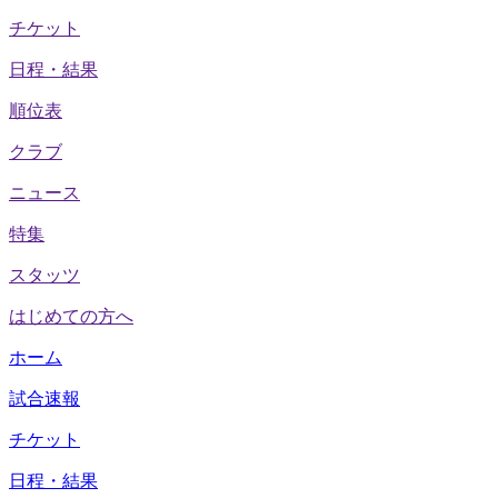
チケット
日程・結果
順位表
クラブ
ニュース
特集
スタッツ
はじめての方へ
ホーム
試合速報
チケット
日程・結果