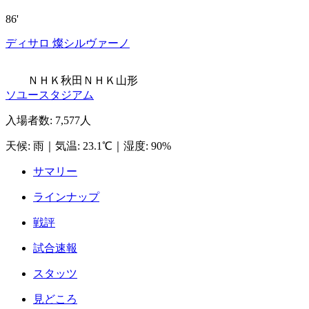
86'
ディサロ 燦シルヴァーノ
ＮＨＫ秋田
ＮＨＫ山形
ソユースタジアム
入場者数
:
7,577人
天候
:
雨
｜
気温
:
23.1℃
｜
湿度
:
90%
サマリー
ラインナップ
戦評
試合速報
スタッツ
見どころ