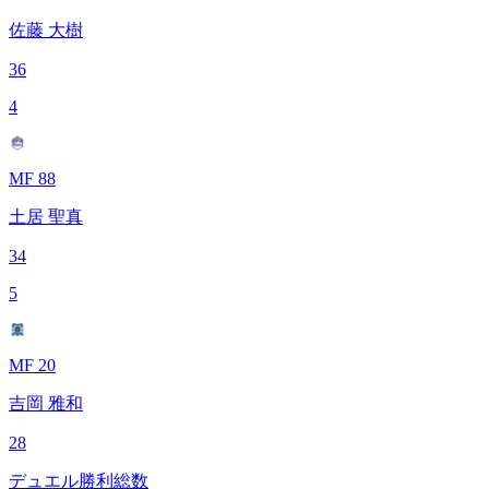
佐藤 大樹
36
4
MF 88
土居 聖真
34
5
MF 20
吉岡 雅和
28
デュエル勝利総数