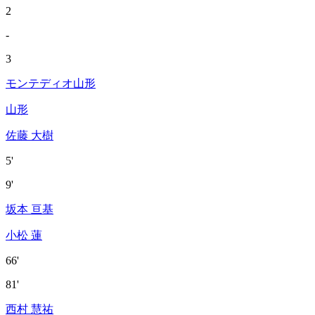
2
-
3
モンテディオ山形
山形
佐藤 大樹
5'
9'
坂本 亘基
小松 蓮
66'
81'
西村 慧祐