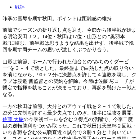
戦評
昨季の雪辱を期す秋田。ポイントは距離感の維持
前節でシーズンの折り返し点を迎え、今節から後半戦が始ま
る明治安田Ｊ２。14位・秋田は17位・山形との “奥羽本
戦”に臨む。前半戦は思うような結果を出せず、後半戦で挽
回を期す両チームの思いが激しくぶつかり合う。
山形は前節、ホームで行われた仙台との“みちのくダービ
ー”を３－４で落とした。最終盤まで白熱した点の取り合い
を演じながら、90＋２分に決勝点を許して４連敗を喫し、ク
ラブは渡邉 晋監督との契約を解除。今節は佐藤 尽コーチが
暫定で指揮を執ることが決まっており、再起を懸けた一戦と
なる。
一方の秋田は前節、大分とのアウェイ戦を２－１で制した。
23分に先制を許すも最少失点でしのぎ、後半に猛攻を展開。
佐藤 大樹
の今季初ゴールを含む２得点の活躍で、今季二度
目の逆転勝利をつかみ取った。これで秋田は天皇杯２回戦・
いわき戦を含む公式戦直近４試合で３勝１分と上向いてい
る。スタメンだけでなく途中出場の選手がパワーを発揮して