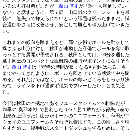
いるのも好材料だ。だが、
藤山 智史
が「誰一人満足してい
ない」と話すように、第７節・山口戦のクリーンシートを最
後に、無失点で抑えられないという課題は残ったままだ。試
合運びをさらに改善させ、安定して勝点を積み上げていきた
い。
これまでの傾向を踏まえると、高い技術でボールを動かして
揺さぶる山形に対し、秋田が連動した守備でボールを奪い取
ろうとする展開が予想される。秋田としては、90分を通した
選手同士のコンパクトな距離感の維持がポイントになりそう
だ。
藤山 智史
は「守備の時間が長くなる可能性はある。今
までやってきたように、ボールを回させている感覚で中を閉
める。それだけではなく、ボールの奪いどころをしっかり決
めて、ラインを下げ過ぎず強気でプレーしたい」と意気込
む。
今節は秋田の本拠地であるソユースタジアムでの開催だが、
昨季の“奥羽本戦”で勝利した（※１勝１敗ながら得失点差で
山形が上回った）山形がホームのユニフォームを、秋田がア
ウェイのユニフォームをそれぞれ着用する。この悔しさを晴
らすために、後半戦のスタートダッシュを切るために、そし