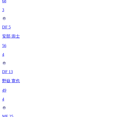
68
3
DF 5
安部 崇士
56
4
DF 13
野嶽 寛也
49
4
MF 25