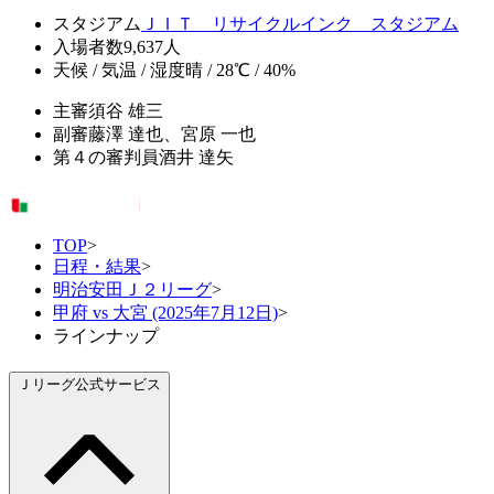
スタジアム
ＪＩＴ リサイクルインク スタジアム
入場者数
9,637人
天候 / 気温 / 湿度
晴 / 28℃ / 40%
主審
須谷 雄三
副審
藤澤 達也、宮原 一也
第４の審判員
酒井 達矢
TOP
>
日程・結果
>
明治安田Ｊ２リーグ
>
甲府 vs 大宮 (2025年7月12日)
>
ラインナップ
Ｊリーグ公式サービス