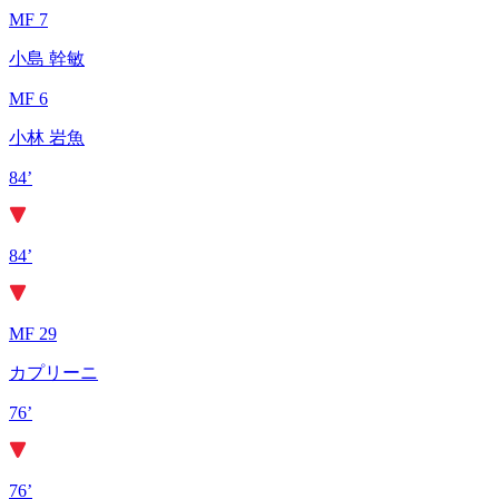
MF 7
小島 幹敏
MF 6
小林 岩魚
84’
84’
MF 29
カプリーニ
76’
76’