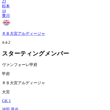
23
杉本
10
豊川
ＲＢ大宮アルディージャ
4-4-2
スターティングメンバー
ヴァンフォーレ甲府
甲府
ＲＢ大宮アルディージャ
大宮
GK 1
河田 晃兵