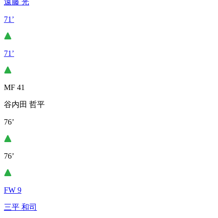
遠藤 光
71’
71’
MF 41
谷内田 哲平
76’
76’
FW 9
三平 和司