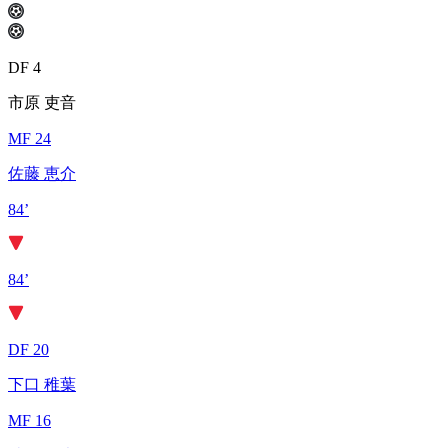
DF 4
市原 吏音
MF 24
佐藤 恵介
84’
84’
DF 20
下口 稚葉
MF 16