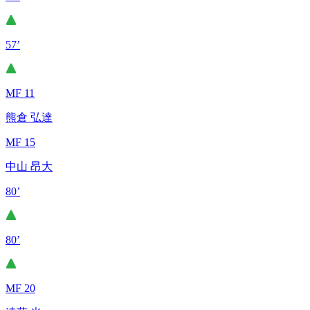
57’
MF 11
熊倉 弘達
MF 15
中山 昂大
80’
80’
MF 20