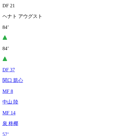
DF 21
ヘナト アウグスト
84’
84’
DF 37
関口 凱心
MF 8
中山 陸
MF 14
泉 柊椰
57’