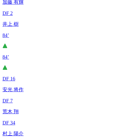
加藤 有輝
DF 2
井上 樹
84’
84’
DF 16
安光 将作
DF 7
荒木 翔
DF 34
村上 陽介