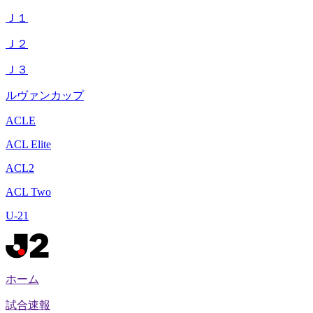
Ｊ１
Ｊ２
Ｊ３
ルヴァンカップ
ACLE
ACL Elite
ACL2
ACL Two
U-21
ホーム
試合速報