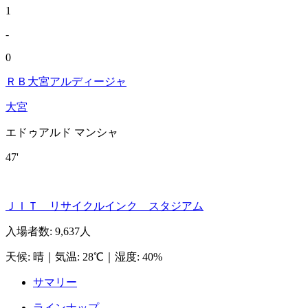
1
-
0
ＲＢ大宮アルディージャ
大宮
エドゥアルド マンシャ
47'
ＪＩＴ リサイクルインク スタジアム
入場者数
:
9,637人
天候
:
晴
｜
気温
:
28℃
｜
湿度
:
40%
サマリー
ラインナップ