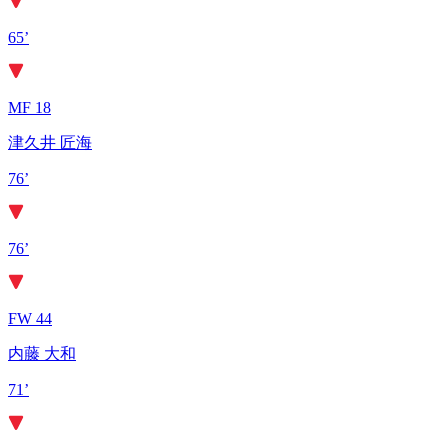
65’
MF 18
津久井 匠海
76’
76’
FW 44
内藤 大和
71’