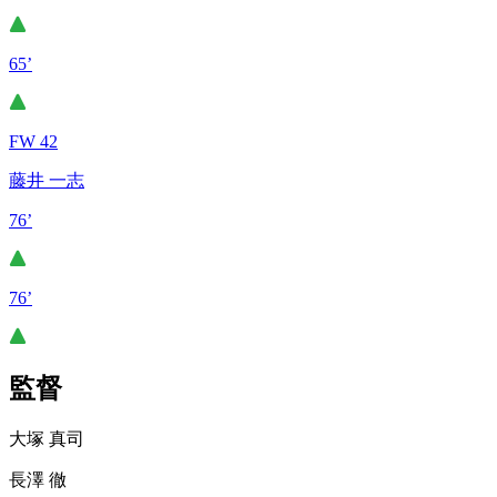
65’
FW 42
藤井 一志
76’
76’
監督
大塚 真司
長澤 徹