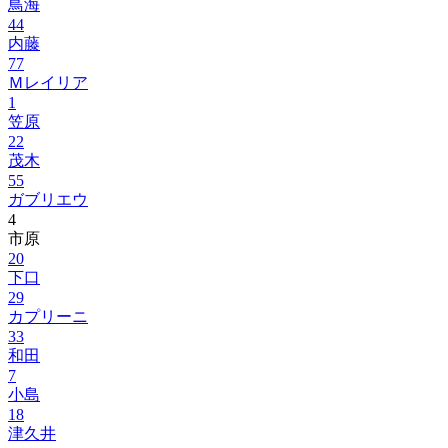
鳥海
44
内藤
77
Ｍレイリア
1
笠原
22
茂木
55
ガブリエウ
4
市原
20
下口
29
カプリーニ
33
和田
7
小島
18
津久井