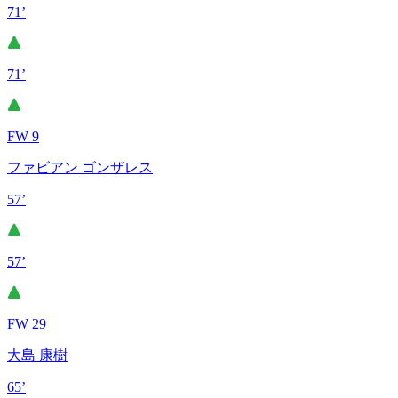
71’
71’
FW 9
ファビアン ゴンザレス
57’
57’
FW 29
大島 康樹
65’