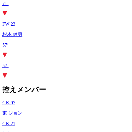
71’
FW 23
杉本 健勇
57’
57’
控えメンバー
GK 97
東 ジョン
GK 21