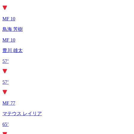
MF 10
鳥海 芳樹
MF 10
豊川 雄太
57’
57’
MF 77
マテウス レイリア
65’