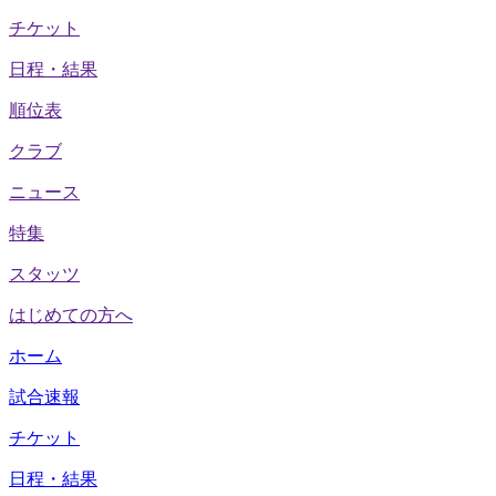
チケット
日程・結果
順位表
クラブ
ニュース
特集
スタッツ
はじめての方へ
ホーム
試合速報
チケット
日程・結果