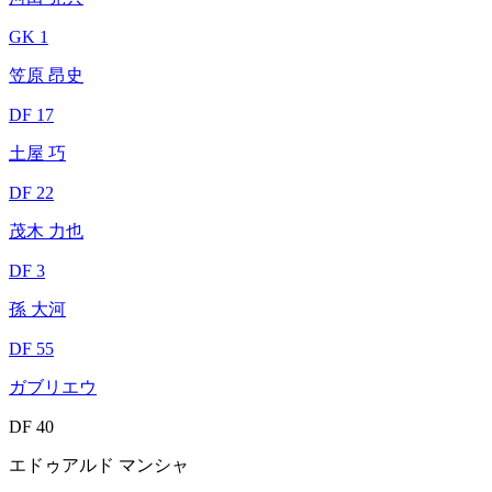
GK 1
笠原 昂史
DF 17
土屋 巧
DF 22
茂木 力也
DF 3
孫 大河
DF 55
ガブリエウ
DF 40
エドゥアルド マンシャ