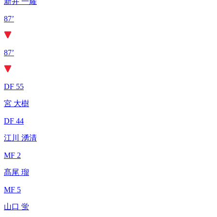
新井 一耀
87’
87’
DF 55
宮 大樹
DF 44
江川 湧清
MF 2
髙尾 瑠
MF 5
山口 蛍