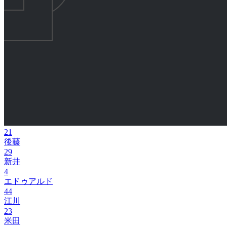
21
後藤
29
新井
4
エドゥアルド
44
江川
23
米田