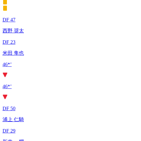
DF 47
西野 奨太
DF 23
米田 隼也
46*’
46*’
DF 50
浦上 仁騎
DF 29