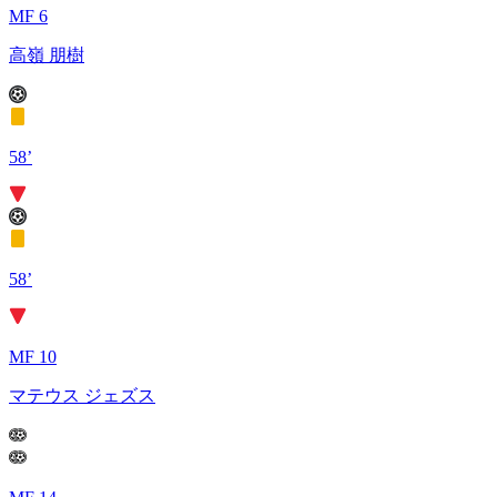
MF 6
高嶺 朋樹
58’
58’
MF 10
マテウス ジェズス