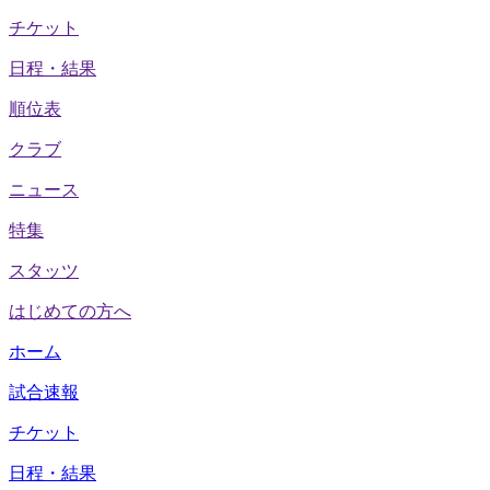
チケット
日程・結果
順位表
クラブ
ニュース
特集
スタッツ
はじめての方へ
ホーム
試合速報
チケット
日程・結果