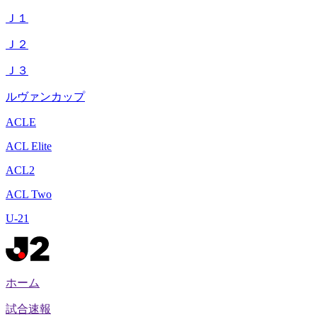
Ｊ１
Ｊ２
Ｊ３
ルヴァンカップ
ACLE
ACL Elite
ACL2
ACL Two
U-21
ホーム
試合速報