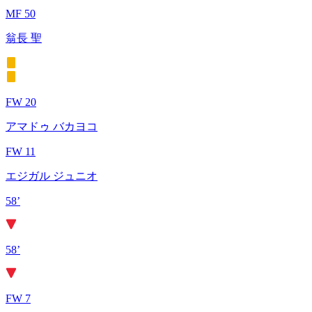
MF 50
翁長 聖
FW 20
アマドゥ バカヨコ
FW 11
エジガル ジュニオ
58’
58’
FW 7