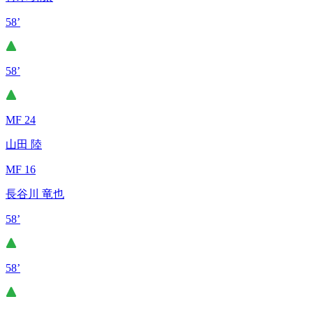
58’
58’
MF 24
山田 陸
MF 16
長谷川 竜也
58’
58’