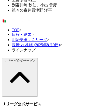
副審
川崎 秋仁、小出 貴彦
第４の審判員
津野 洋平
TOP
>
日程・結果
>
明治安田Ｊ２リーグ
>
長崎 vs 札幌 (2025年8月9日)
>
ラインナップ
Ｊリーグ公式サービス
Ｊリーグ公式サービス