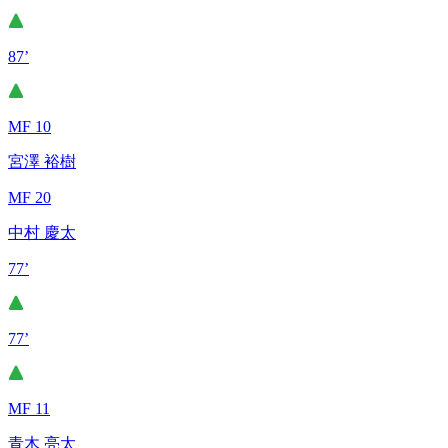
87’
MF 10
宮澤 裕樹
MF 20
中村 慶太
77’
77’
MF 11
青木 亮太