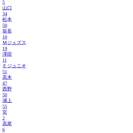
5
山口
34
松本
50
翁長
10
Ｍジェズス
19
澤田
11
Ｅジュニオ
51
高木
47
西野
50
浦上
55
宮
2
高尾
6