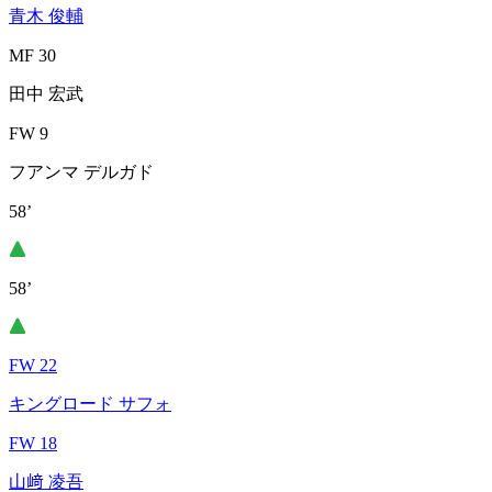
青木 俊輔
MF 30
田中 宏武
FW 9
フアンマ デルガド
58’
58’
FW 22
キングロード サフォ
FW 18
山﨑 凌吾