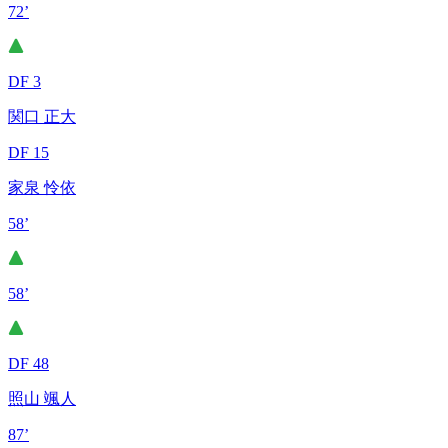
72’
DF 3
関口 正大
DF 15
家泉 怜依
58’
58’
DF 48
照山 颯人
87’