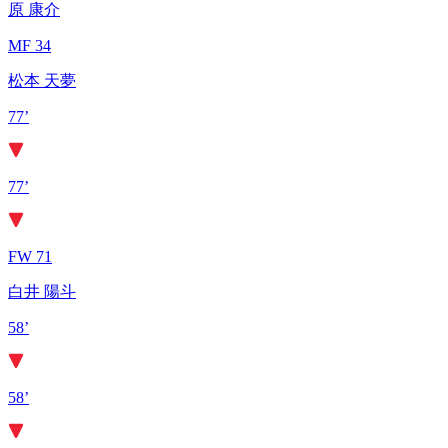
原 康介
MF 34
松本 天夢
77’
77’
FW 71
白井 陽斗
58’
58’