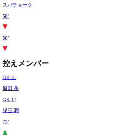
スパチョーク
58’
58’
控えメンバー
GK 31
原田 岳
GK 17
児玉 潤
72’