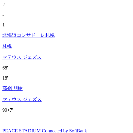
2
-
1
北海道コンサドーレ札幌
札幌
マテウス ジェズス
68'
18'
高嶺 朋樹
マテウス ジェズス
90+7'
PEACE STADIUM Connected by SoftBank