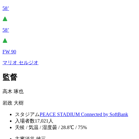
58’
58’
FW 90
マリオ セルジオ
監督
高木 琢也
岩政 大樹
スタジアム
PEACE STADIUM Connected by SoftBank
入場者数
17,021人
天候 / 気温 / 湿度
曇 / 28.8℃ / 75%
主審
須谷 雄三