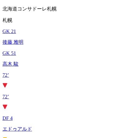
北海道コンサドーレ札幌
札幌
GK 21
後藤 雅明
GK 51
高木 駿
72’
72’
DF 4
エドゥアルド