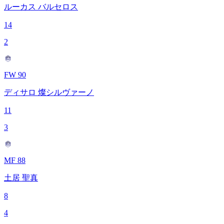
ルーカス バルセロス
14
2
FW 90
ディサロ 燦シルヴァーノ
11
3
MF 88
土居 聖真
8
4