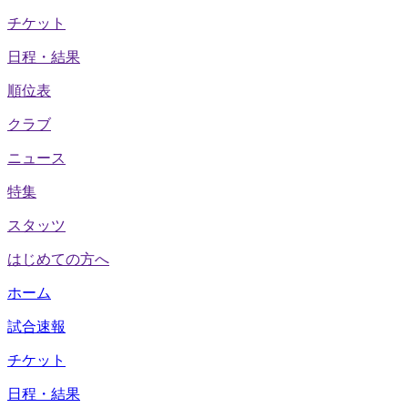
チケット
日程・結果
順位表
クラブ
ニュース
特集
スタッツ
はじめての方へ
ホーム
試合速報
チケット
日程・結果