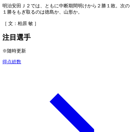
明治安田Ｊ２では、ともに中断期間明けから２勝１敗。次の
１勝をもぎ取るのは徳島か、山形か。
［ 文：柏原 敏 ］
注目選手
※随時更新
得点総数