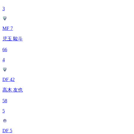
3
MF 7
児玉 駿斗
66
4
DF 42
高木 友也
58
5
DF 5