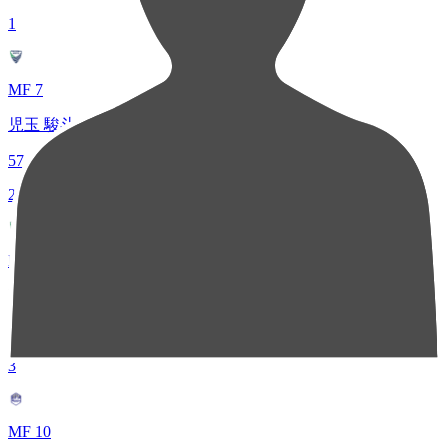
1
MF 7
児玉 駿斗
57
2
DF 42
高木 友也
43
3
MF 10