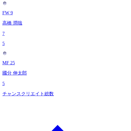
FW 9
高橋 潤哉
7
5
MF 25
國分 伸太郎
5
チャンスクリエイト総数