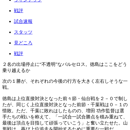
戦評
試合速報
スタッツ
見どころ
戦評
２名の出場停止に“不透明”なバルセロス。徳島はここをどう
乗り越えるか
次の１勝が、それぞれの今後の行方を大きく左右しそうな一
戦。
徳島は上位直接対決となった前々節・仙台戦を２－０で制し
たが、同じく上位直接対決となった前節・千葉戦は０－１の
惜敗。ただ、千葉に敗れはしたものの、増田 功作監督は選
手たちの戦いを称えて、「一試合一試合勝点を積み重ねて、
最後は頂点を目指して頑張っていこう」と奮い立たせた。山
形戦は、再び上位追走を開始するために重要な一戦だ。