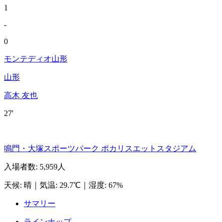
1
-
0
モンテディオ山形
山形
高木 友也
27'
鳴門・大塚スポーツパーク ポカリスエットスタジアム
入場者数
:
5,959人
天候
:
晴
｜
気温
:
29.7℃
｜
湿度
:
67%
サマリー
ラインナップ