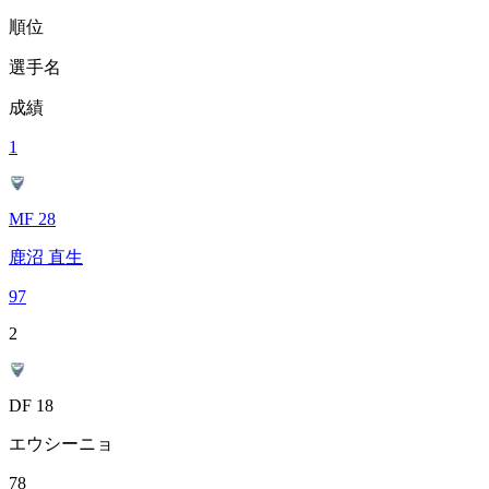
順位
選手名
成績
1
MF 28
鹿沼 直生
97
2
DF 18
エウシーニョ
78