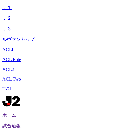
Ｊ１
Ｊ２
Ｊ３
ルヴァンカップ
ACLE
ACL Elite
ACL2
ACL Two
U-21
ホーム
試合速報