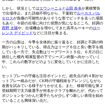
しかし、状況としては
エウシーニョ
と
山田 奈央
が累積警告
で出場停止。また詳細不明ながら、千葉戦で
ルーカス バル
セロス
が負傷の可能性がありそうな形でピッチを去った場面
もあり、今節の出場に向けた状態が気になるところ。好調の
西野 太陽
や、出場機会を増やしてきた高卒ルーキーの
ロー
レンス デイビッド
などに注目が集まる。
一方の山形は、今季を全体的に振り返ると、好調と不調の時
期がハッキリしている。得点力はリーグ６位と良い数字を残
している一方で、失点数はリーグワースト５位。６月25日に
就任した横内 昭展監督の下でシーズン終盤へ向かっていく
中、これらの数字がどのように変化していくかに注目した
い。
セットプレーの守備も注目ポイントだ。総失点の約４割がセ
ットプレー絡みだが、CK時の守備戦術をアレンジしながら
改善を試みている様子がうかがえる。また、移籍可能な第２
登録期間で主力級選手が何名かクラブを離れたが、代わって
ポジションをつかんだ選手たちが少しずつ新しい表現を始め
ていることも興味深い点だ。