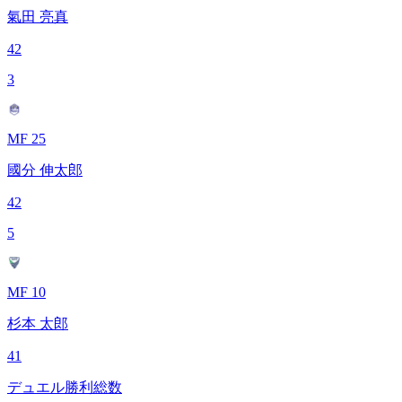
氣田 亮真
42
3
MF 25
國分 伸太郎
42
5
MF 10
杉本 太郎
41
デュエル勝利総数