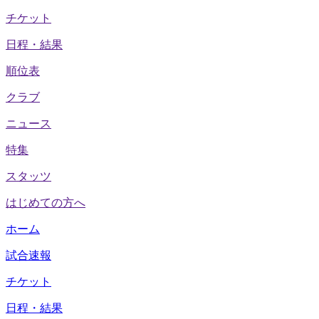
チケット
日程・結果
順位表
クラブ
ニュース
特集
スタッツ
はじめての方へ
ホーム
試合速報
チケット
日程・結果