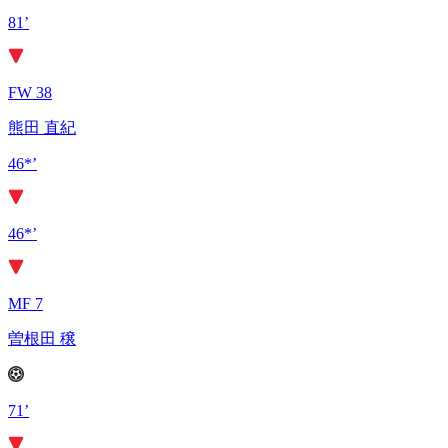
81’
FW 38
熊田 直紀
46*’
46*’
MF 7
曽根田 穣
71’