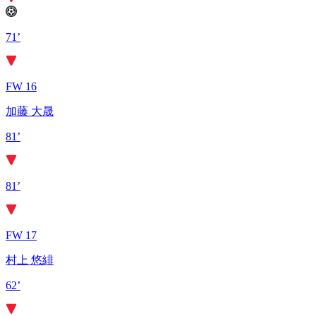
71’
FW 16
加藤 大晟
81’
81’
FW 17
村上 悠緋
62’