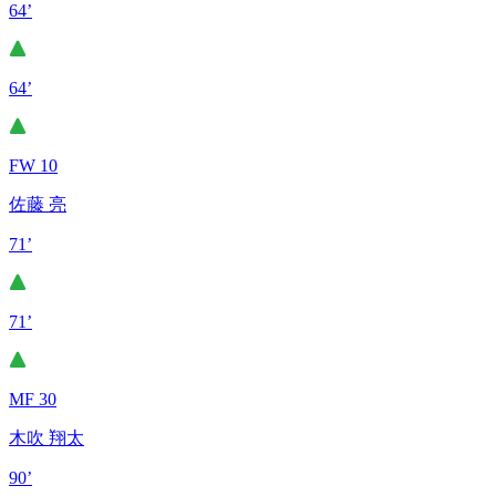
64’
64’
FW 10
佐藤 亮
71’
71’
MF 30
木吹 翔太
90’