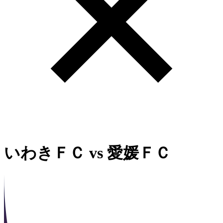
いわきＦＣ
vs
愛媛ＦＣ