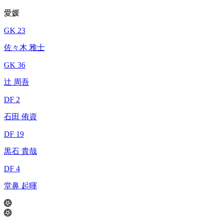
愛媛
GK 23
佐々木 雅士
GK 36
辻 周吾
DF 2
石田 侑資
DF 19
黒石 貴哉
DF 4
堂鼻 起暉