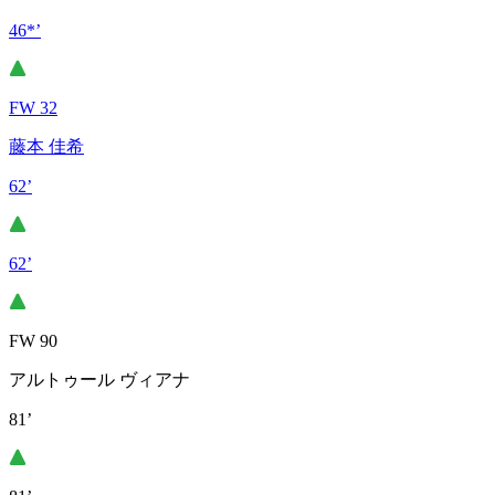
46*’
FW 32
藤本 佳希
62’
62’
FW 90
アルトゥール ヴィアナ
81’