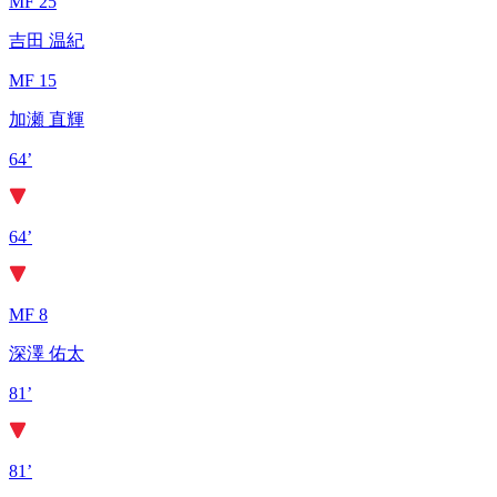
MF 25
吉田 温紀
MF 15
加瀬 直輝
64’
64’
MF 8
深澤 佑太
81’
81’