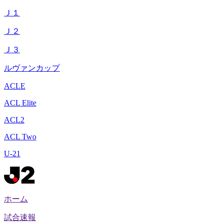
Ｊ１
Ｊ２
Ｊ３
ルヴァンカップ
ACLE
ACL Elite
ACL2
ACL Two
U-21
ホーム
試合速報