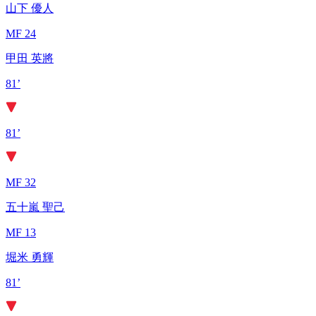
山下 優人
MF 24
甲田 英將
81’
81’
MF 32
五十嵐 聖己
MF 13
堀米 勇輝
81’