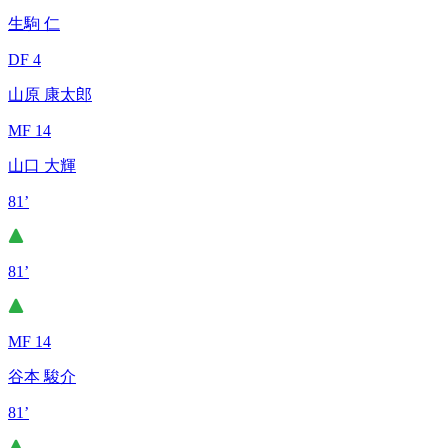
生駒 仁
DF 4
山原 康太郎
MF 14
山口 大輝
81’
81’
MF 14
谷本 駿介
81’