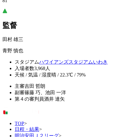
81’
監督
田村 雄三
青野 慎也
スタジアム
ハワイアンズスタジアムいわき
入場者数
3,968人
天候 / 気温 / 湿度
晴 / 22.3℃ / 79%
主審
吉田 哲朗
副審
篠藤 巧、池田 一洋
第４の審判員
酒井 達矢
TOP
>
日程・結果
>
明治安田Ｊ２リーグ
>