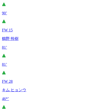
90’
FW 15
鶴野 怜樹
81’
81’
FW 28
キム ヒョンウ
46*’