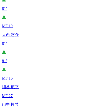
81’
MF 19
大西 悠介
81’
81’
MF 16
細谷 航平
MF 27
山中 惇希