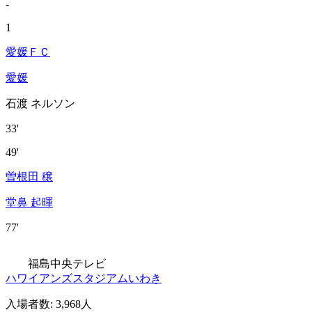
-
1
愛媛ＦＣ
愛媛
石渡 ネルソン
33'
49'
曽根田 穣
堂鼻 起暉
77'
福島中央テレビ
ハワイアンズスタジアムいわき
入場者数
:
3,968人