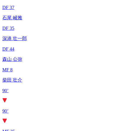
DF 37
石尾 崚雅
DF 35
深港 壮一郎
DF 44
森山 公弥
MF 8
柴田 壮介
90’
90’