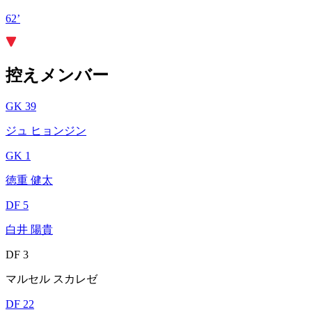
62’
控えメンバー
GK 39
ジュ ヒョンジン
GK 1
徳重 健太
DF 5
白井 陽貴
DF 3
マルセル スカレゼ
DF 22