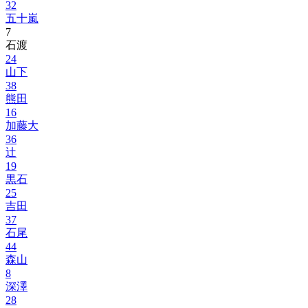
32
五十嵐
7
石渡
24
山下
38
熊田
16
加藤大
36
辻
19
黒石
25
吉田
37
石尾
44
森山
8
深澤
28