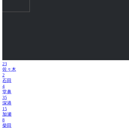
23
佐々木
2
石田
4
堂鼻
35
深港
15
加瀬
8
柴田