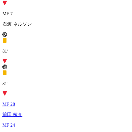
MF 7
石渡 ネルソン
81’
81’
MF 28
前田 椋介
MF 24