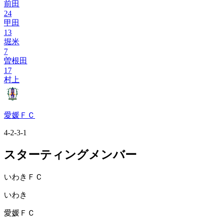
前田
24
甲田
13
堀米
7
曽根田
17
村上
愛媛ＦＣ
4-2-3-1
スターティングメンバー
いわきＦＣ
いわき
愛媛ＦＣ