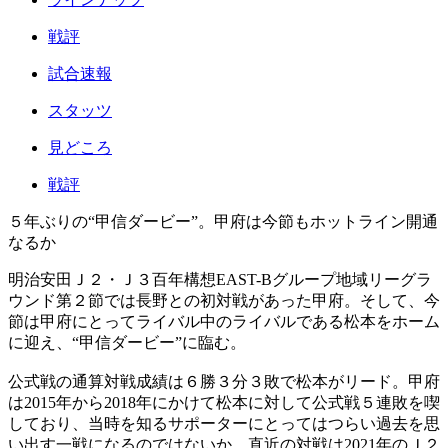
戦評
試合速報
スタッツ
見どころ
戦評
５年ぶりの“甲信ダービー”。甲府は今節もホットライン開通
なるか
明治安田Ｊ２・Ｊ３百年構想EAST-Bグループ地域リーグラ
ウンド第２節では長野との初対戦があった甲府。そして、今
節は甲府にとってライバル中のライバルである松本をホーム
に迎え、“甲信ダービー”に臨む。
公式戦の通算対戦成績は６勝３分３敗で松本がリード。甲府
は2015年から2018年にかけて松本に対して公式戦５連敗を喫
しており、当時を知るサポーターにとってはつらい過去を思
い出す一戦になるのではないか。直近の対戦は2021年のＪ２