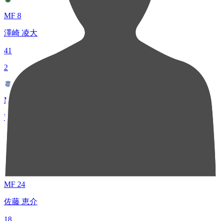
MF 8
澤崎 凌大
41
2
MF 7
荒木 翔
39
3
MF 24
佐藤 恵介
18