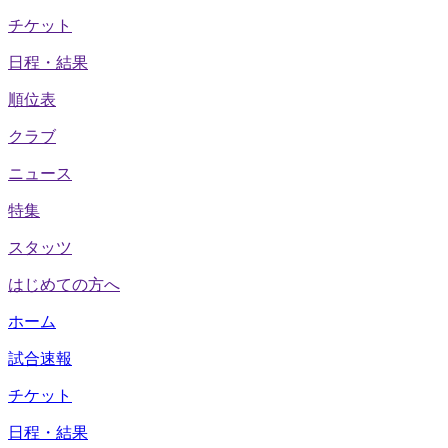
チケット
日程・結果
順位表
クラブ
ニュース
特集
スタッツ
はじめての方へ
ホーム
試合速報
チケット
日程・結果