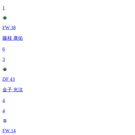
1
FW 38
藤枝 康佑
6
3
DF 43
金子 光汰
4
4
FW 14