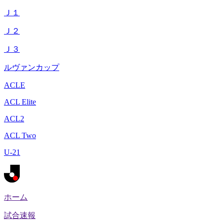
Ｊ１
Ｊ２
Ｊ３
ルヴァンカップ
ACLE
ACL Elite
ACL2
ACL Two
U-21
ホーム
試合速報