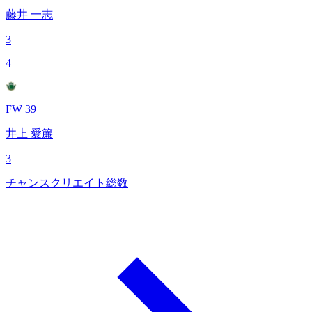
藤井 一志
3
4
FW 39
井上 愛簾
3
チャンスクリエイト総数