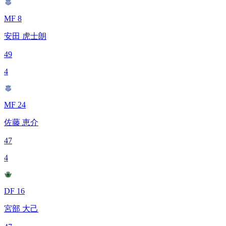
MF 8
安田 虎士朗
49
4
MF 24
佐藤 恵介
47
4
DF 16
宮部 大己