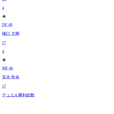
4
DF 40
樋口 大輝
17
4
MF 46
安永 玲央
17
デュエル勝利総数