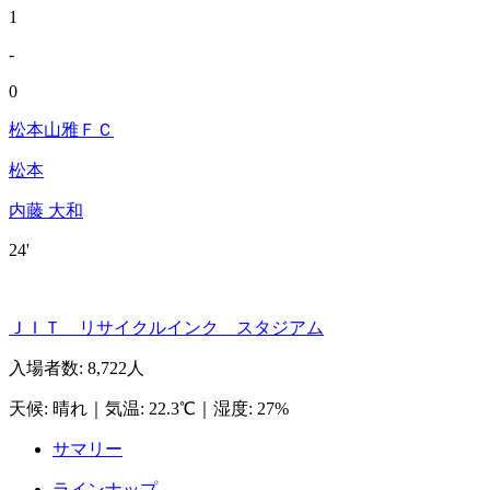
1
-
0
松本山雅ＦＣ
松本
内藤 大和
24'
ＪＩＴ リサイクルインク スタジアム
入場者数
:
8,722人
天候
:
晴れ
｜
気温
:
22.3℃
｜
湿度
:
27%
サマリー
ラインナップ