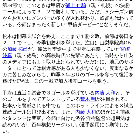
第39節で、このときは甲府が
浦上 仁騎
（現・札幌）の決勝
ゴールによって３－２で勝利している。ただ、５シーズン前
からお互いにメンバーの多くが入れ替わり、監督も代わって
いる。今節はまったく新しい“甲信ダービー”となりそうだ。
松本は開幕３試合を終え、ここまで１勝２敗。前節は磐田を
２－１で下し、今季初勝利を挙げた。注目は山梨学院高OB
の
加藤 拓己
だ。彼は昨季途中まで甲府に在籍していた
宮崎
純真
（現・徳島）の高校時代の先輩にあたり、当時から山梨
のメディアにもよく取り上げられていただけに、地元のサポ
ーターにとっては親近感がある人も少なくない。度重なるケ
ガに苦しみながらも、昨季３年ぶりのゴールを奪って復活を
遂げたFWは、この一戦で加入後初ゴールを狙う。
甲府は直近２試合で３ゴールを挙げている
内藤 大和
と、そ
のゴールをすべてアシストしている
荒木 翔
が注目される。
松本から警戒される中でも、このホットラインによる３試合
連続ゴールは飛び出すか。また、
内藤 大和
のほかにも前線
のタレントは豊富。今節に向けた渋谷 洋樹監督の起用法は
読めないが、百年構想リーグらしい選手起用にも期待した
い。