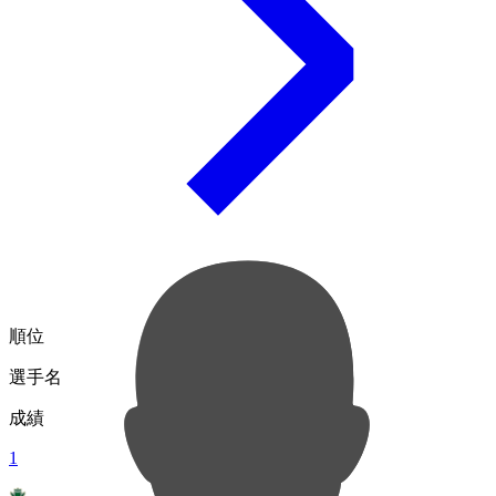
順位
選手名
成績
1