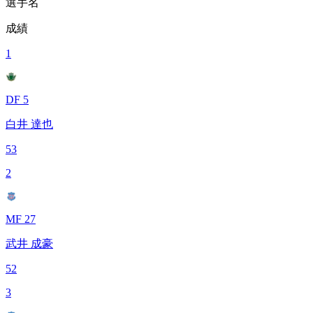
選手名
成績
1
DF 5
白井 達也
53
2
MF 27
武井 成豪
52
3