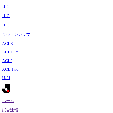
Ｊ１
Ｊ２
Ｊ３
ルヴァンカップ
ACLE
ACL Elite
ACL2
ACL Two
U-21
ホーム
試合速報