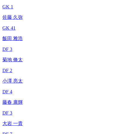
GK 1
佐藤 久弥
GK 41
飯田 雅浩
DF 3
菊地 脩太
DF 2
小澤 亮太
DF 4
藤春 廣輝
DF 3
大岩 一貴