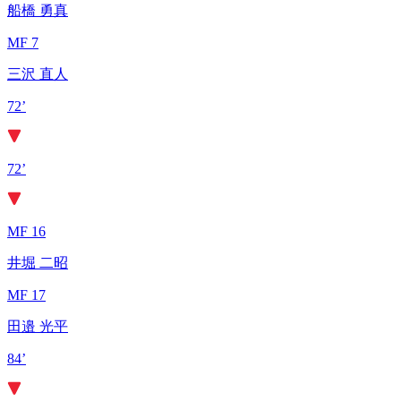
船橋 勇真
MF 7
三沢 直人
72’
72’
MF 16
井堀 二昭
MF 17
田邉 光平
84’