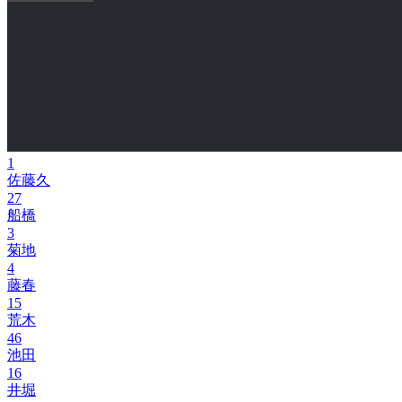
1
佐藤久
27
船橋
3
菊地
4
藤春
15
荒木
46
池田
16
井堀