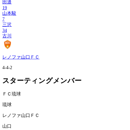
田邉
19
山本駿
7
三沢
34
古川
レノファ山口ＦＣ
4-4-2
スターティングメンバー
ＦＣ琉球
琉球
レノファ山口ＦＣ
山口