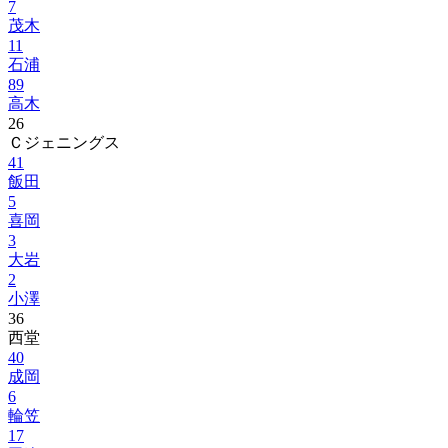
7
茂木
11
石浦
89
高木
26
Ｃジェニングス
41
飯田
5
喜岡
3
大岩
2
小澤
36
西堂
40
成岡
6
輪笠
17