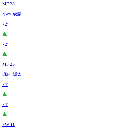
MF 28
小林 成豪
72’
72’
MF 25
堀内 陽太
84’
84’
FW 11