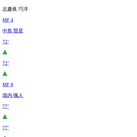
志慶眞 巧洋
MF 4
中島 賢星
72’
72’
MF 8
堀内 颯人
77’
77’