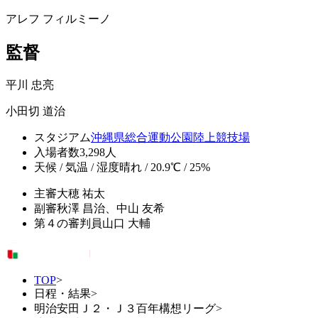
アレフ フィルミーノ
監督
平川 忠亮
小田切 道治
スタジアム
沖縄県総合運動公園陸上競技場
入場者数
3,298人
天候 / 気温 / 湿度
晴れ / 20.9℃ / 25%
主審
大穂 祐太
副審
秋澤 昌治、中山 友希
第４の審判員
山口 大輔
TOP
>
日程・結果
>
明治安田Ｊ２・Ｊ３百年構想リーグ
>