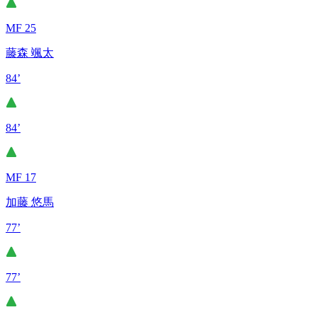
MF 25
藤森 颯太
84’
84’
MF 17
加藤 悠馬
77’
77’