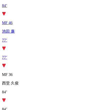
84’
MF 46
池田 廉
77’
77’
MF 36
西堂 久俊
84’
84’