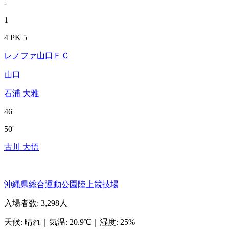
-
1
4 PK 5
レノファ山口ＦＣ
山口
石浦 大雅
46'
50'
古川 大悟
沖縄県総合運動公園陸上競技場
入場者数
:
3,298人
天候
:
晴れ
｜
気温
:
20.9℃
｜
湿度
:
25%