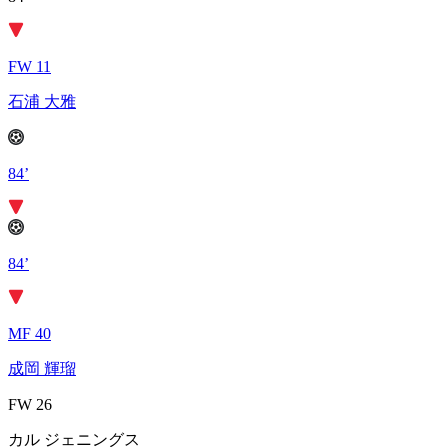
FW 11
石浦 大雅
84’
84’
MF 40
成岡 輝瑠
FW 26
カル ジェニングス