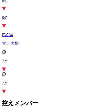
84’
84’
FW 34
古川 大悟
72’
72’
控えメンバー