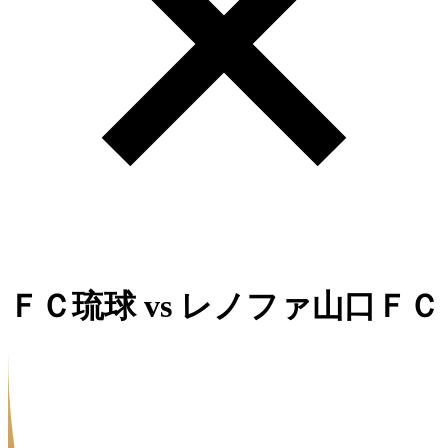
ＦＣ琉球
vs
レノファ山口ＦＣ