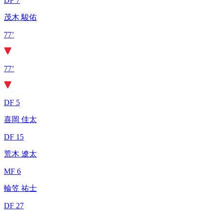
DF 7
茂木 駿佑
77’
77’
DF 5
喜岡 佳太
DF 15
荒木 遼太
MF 6
輪笠 祐士
DF 27