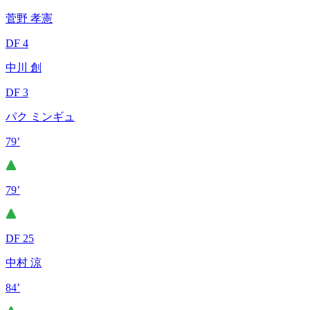
菅野 孝憲
DF 4
中川 創
DF 3
パク ミンギュ
79’
79’
DF 25
中村 涼
84’