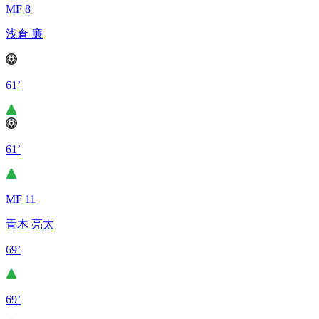
MF 8
浅倉 廉
61’
61’
MF 11
青木 亮太
69’
69’