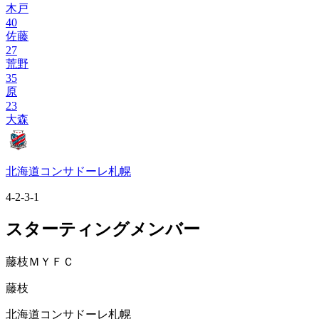
木戸
40
佐藤
27
荒野
35
原
23
大森
北海道コンサドーレ札幌
4-2-3-1
スターティングメンバー
藤枝ＭＹＦＣ
藤枝
北海道コンサドーレ札幌