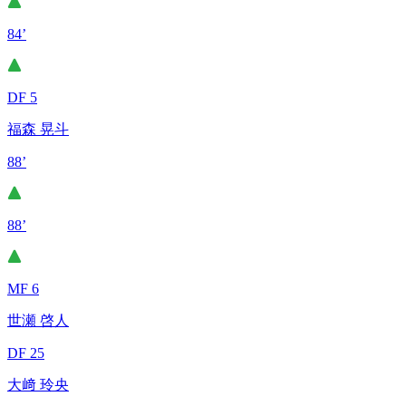
84’
DF 5
福森 晃斗
88’
88’
MF 6
世瀬 啓人
DF 25
大﨑 玲央