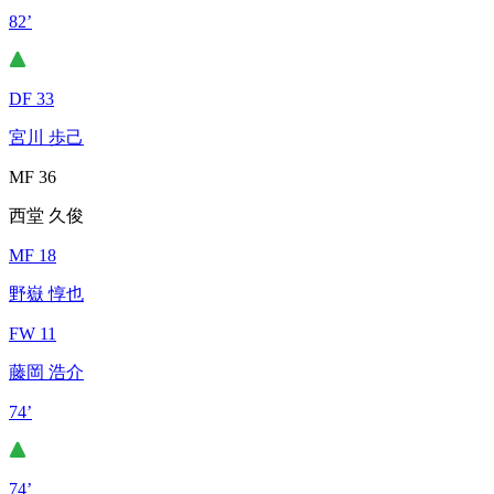
82’
DF 33
宮川 歩己
MF 36
西堂 久俊
MF 18
野嶽 惇也
FW 11
藤岡 浩介
74’
74’