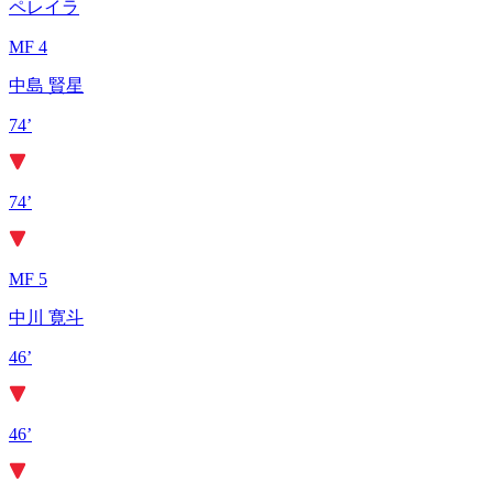
ペレイラ
MF 4
中島 賢星
74’
74’
MF 5
中川 寛斗
46’
46’