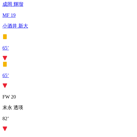
成岡 輝瑠
MF 19
小酒井 新大
65’
65’
FW 20
末永 透瑛
82’