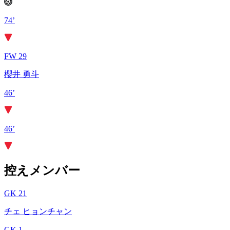
74’
FW 29
櫻井 勇斗
46’
46’
控えメンバー
GK 21
チェ ヒョンチャン
GK 1