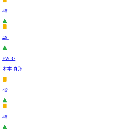
46’
46’
FW 37
木本 真翔
46’
46’