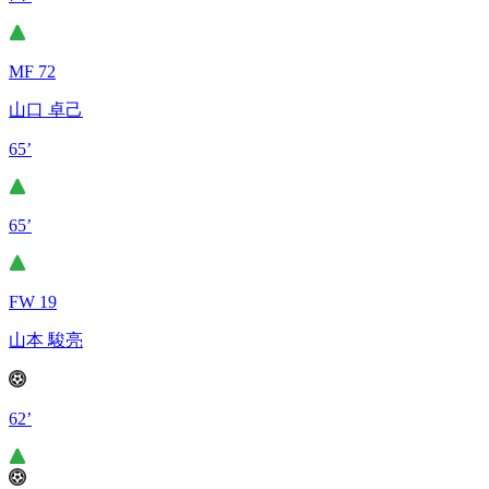
MF 72
山口 卓己
65’
65’
FW 19
山本 駿亮
62’