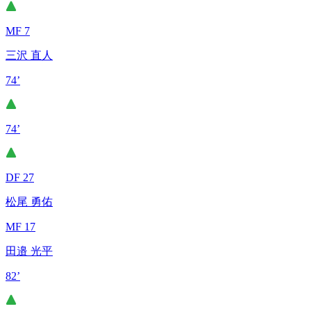
MF 7
三沢 直人
74’
74’
DF 27
松尾 勇佑
MF 17
田邉 光平
82’