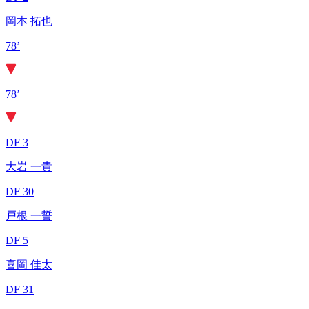
岡本 拓也
78’
78’
DF 3
大岩 一貴
DF 30
戸根 一誓
DF 5
喜岡 佳太
DF 31