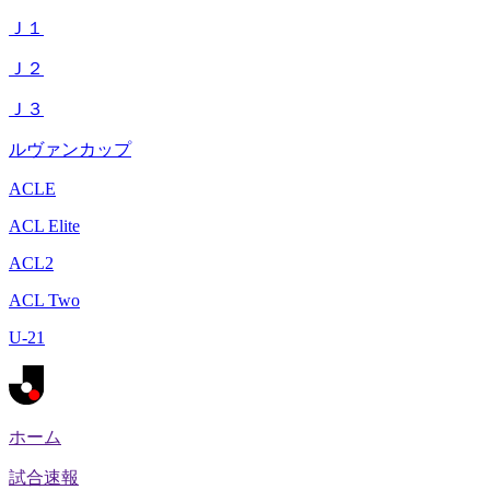
Ｊ１
Ｊ２
Ｊ３
ルヴァンカップ
ACLE
ACL Elite
ACL2
ACL Two
U-21
ホーム
試合速報