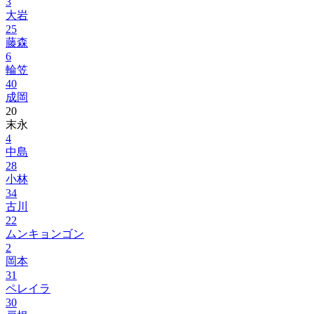
3
大岩
25
藤森
6
輪笠
40
成岡
20
末永
4
中島
28
小林
34
古川
22
ムンキョンゴン
2
岡本
31
ペレイラ
30