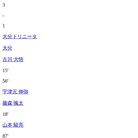
3
-
1
大分トリニータ
大分
古川 大悟
15'
56'
宇津元 伸弥
藤森 颯太
18'
山本 駿亮
87'