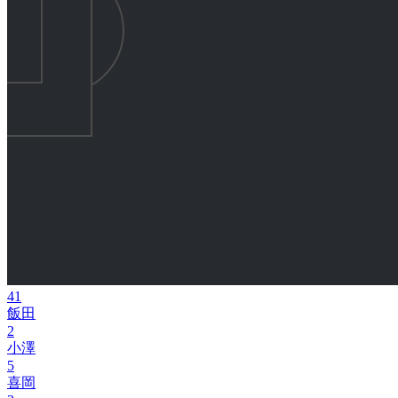
41
飯田
2
小澤
5
喜岡