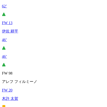
62’
FW 13
伊佐 耕平
46’
46’
FW 98
アレフ フィルミーノ
FW 20
木許 太賀