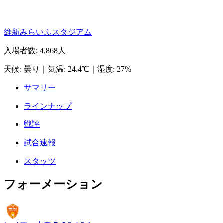
維新みらいふスタジアム
入場者数
:
4,868人
天候
:
曇り
｜
気温
:
24.4℃
｜
湿度
:
27%
サマリー
ラインナップ
戦評
試合速報
スタッツ
フォーメーション