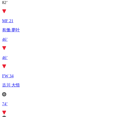
82’
MF 21
有働 夢叶
46’
46’
FW 34
古川 大悟
74’