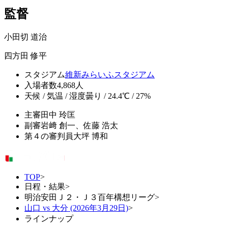
監督
小田切 道治
四方田 修平
スタジアム
維新みらいふスタジアム
入場者数
4,868人
天候 / 気温 / 湿度
曇り / 24.4℃ / 27%
主審
田中 玲匡
副審
岩﨑 創一、佐藤 浩太
第４の審判員
大坪 博和
TOP
>
日程・結果
>
明治安田Ｊ２・Ｊ３百年構想リーグ
>
山口 vs 大分 (2026年3月29日)
>
ラインナップ