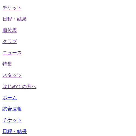
チケット
日程・結果
順位表
クラブ
ニュース
特集
スタッツ
はじめての方へ
ホーム
試合速報
チケット
日程・結果