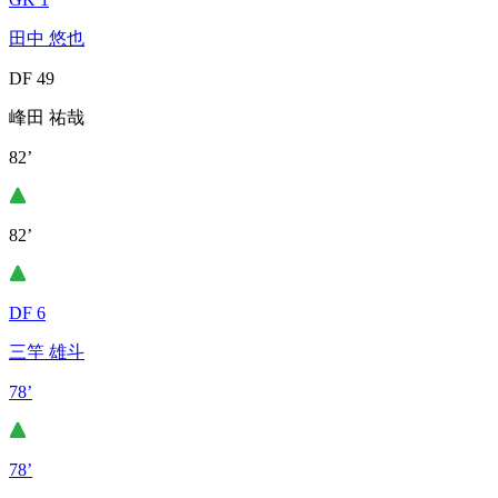
田中 悠也
DF 49
峰田 祐哉
82’
82’
DF 6
三竿 雄斗
78’
78’