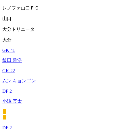
レノファ山口ＦＣ
山口
大分トリニータ
大分
GK 41
飯田 雅浩
GK 22
ムン キョンゴン
DF 2
小澤 亮太
DF 2