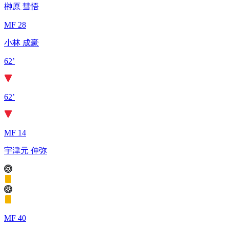
榊原 彗悟
MF 28
小林 成豪
62’
62’
MF 14
宇津元 伸弥
MF 40