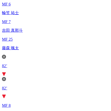
MF 6
輪笠 祐士
MF 7
吉田 真那斗
MF 25
藤森 颯太
82’
82’
MF 8