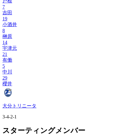
戸根
7
吉田
19
小酒井
8
榊原
14
宇津元
21
有働
5
中川
29
櫻井
大分トリニータ
3-4-2-1
スターティングメンバー