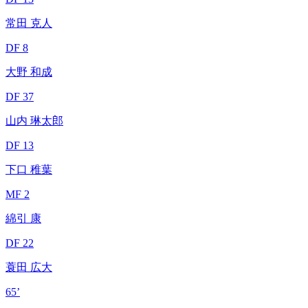
常田 克人
DF 8
大野 和成
DF 37
山内 琳太郎
DF 13
下口 稚葉
MF 2
綿引 康
DF 22
蓑田 広大
65’