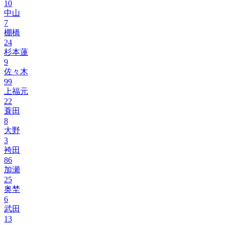
10
中山
7
棚橋
24
杉本蓮
9
佐々木
99
上福元
22
蓑田
8
大野
3
袴田
86
加瀬
25
奥埜
6
武田
13