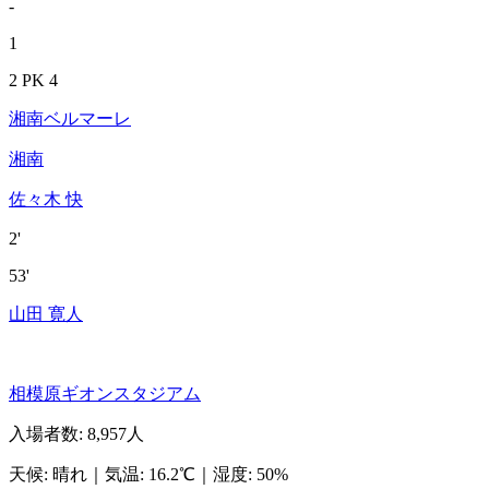
-
1
2 PK 4
湘南ベルマーレ
湘南
佐々木 快
2'
53'
山田 寛人
相模原ギオンスタジアム
入場者数
:
8,957人
天候
:
晴れ
｜
気温
:
16.2℃
｜
湿度
:
50%