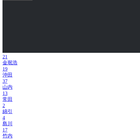
21
金珉浩
19
沖田
37
山内
13
常田
2
綿引
4
島川
17
竹内