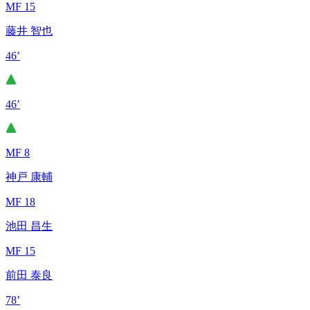
MF 15
藤井 智也
46’
46’
MF 8
神戸 康輔
MF 18
池田 昌生
MF 15
前田 泰良
78’