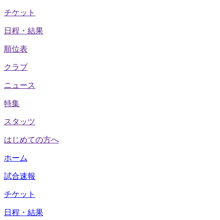
チケット
日程・結果
順位表
クラブ
ニュース
特集
スタッツ
はじめての方へ
ホーム
試合速報
チケット
日程・結果