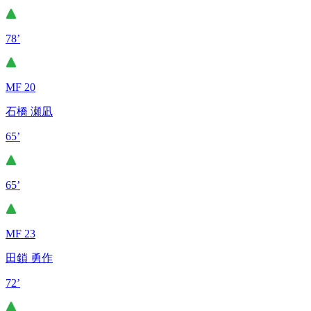
78’
MF 20
石橋 瀬凪
65’
65’
MF 23
田鎖 勇作
72’