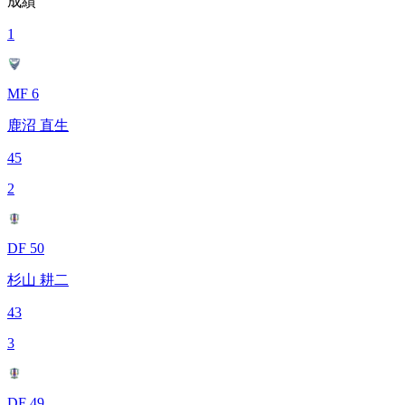
成績
1
MF 6
鹿沼 直生
45
2
DF 50
杉山 耕二
43
3
DF 49