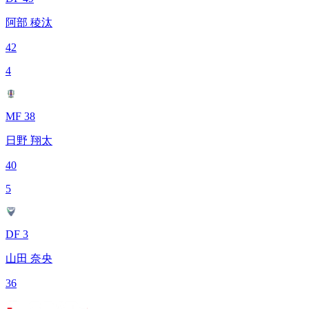
阿部 稜汰
42
4
MF 38
日野 翔太
40
5
DF 3
山田 奈央
36