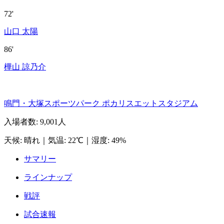
72'
山口 太陽
86'
樺山 諒乃介
鳴門・大塚スポーツパーク ポカリスエットスタジアム
入場者数
:
9,001人
天候
:
晴れ
｜
気温
:
22℃
｜
湿度
:
49%
サマリー
ラインナップ
戦評
試合速報