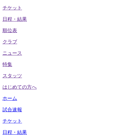
チケット
日程・結果
順位表
クラブ
ニュース
特集
スタッツ
はじめての方へ
ホーム
試合速報
チケット
日程・結果