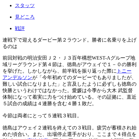
スタッツ
見どころ
戦評
連戦下で迎えるダービー第２ラウンド。勝者に名乗りを上げ
るのは
前回対戦の明治安田Ｊ２・Ｊ３百年構想WEST-Aグループ地
域リーグラウンド第４節は、徳島がアウェイで１－０の勝利
を挙げた。しかしながら、前半戦を振り返った際に
トニー
アンデルソン
が「今年初めてのダービーでもありましたが、
難しい試合になりました」と言及したように必ずしも徳島の
快勝というわけではなかった。愛媛は今季から大木 武監督
体制になって着実に力をつけ始めている。その証拠に、直近
５試合の成績は４連勝を含む４勝１敗だ。
今節は両者にとって５連戦３戦目。
徳島はアウェイ２連戦を終えての３戦目。疲労が蓄積され始
めた頃合い。また、出場停止選手がおり、ここまで４得点を