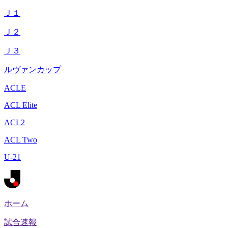
Ｊ１
Ｊ２
Ｊ３
ルヴァンカップ
ACLE
ACL Elite
ACL2
ACL Two
U-21
ホーム
試合速報