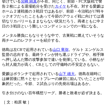
挙げている
宮崎 純真
が不在。同じく、前節・FC大阪戦で警
告２枚による退場処分を受けた
カイケ
も不在。対する愛媛は
ホーム２連戦後の３戦目ではあるが、前節・今治戦が17時キ
ックオフだったこともあって今節のアウェイ戦に向けては適
切なリカバリーもままならない状況だろう。両者ともに中２
日の３戦目という難しいコンディションでの一戦になる。
メンタル勝負にもなりそうな中で、古巣戦に燃えていそうな
両チームのレフティーを紹介する。
徳島は左CBで起用されている
山口 竜弥
。ゲルト エンゲルス
監督の志向する、最終ラインが持ち運ぶドライブや、相手陣
へ押し込んだ際の攻撃参加で違いを発揮している。小柄なが
ら対人能力が高く、CBとしての守備時の不安定さもない。
愛媛はボランチで起用されている
山下 雄大
。徳島在籍時に
は練習後に黙々とセットプレーの練習に励んでいたことが印
象的だった。今節、２試合ぶりの先発出場はあるか。
引き分けのない百年構想リーグ。勝者と敗者が必ず決まる。
［ 文：柏原 敏 ］