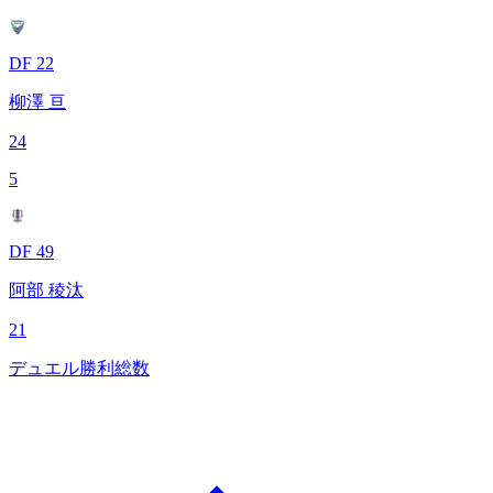
DF 22
柳澤 亘
24
5
DF 49
阿部 稜汰
21
デュエル勝利総数