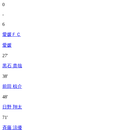
0
-
6
愛媛ＦＣ
愛媛
27'
黒石 貴哉
38'
前田 椋介
48'
日野 翔太
71'
斉藤 涼優