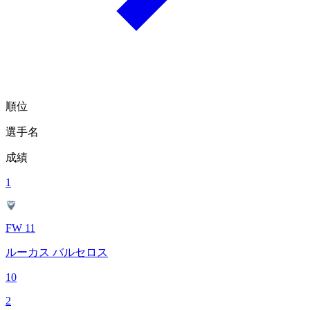
順位
選手名
成績
1
FW 11
ルーカス バルセロス
10
2