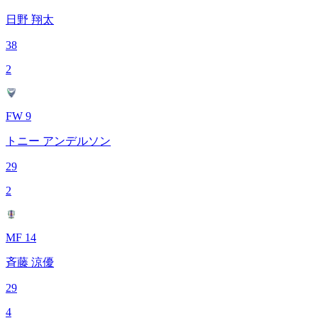
日野 翔太
38
2
FW 9
トニー アンデルソン
29
2
MF 14
斉藤 涼優
29
4