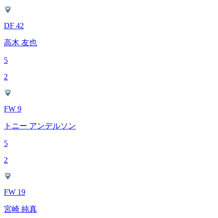
DF 42
高木 友也
5
2
FW 9
トニー アンデルソン
5
2
FW 19
宮崎 純真