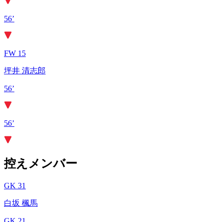
56’
FW 15
坪井 清志郎
56’
56’
控えメンバー
GK 31
白坂 楓馬
GK 21