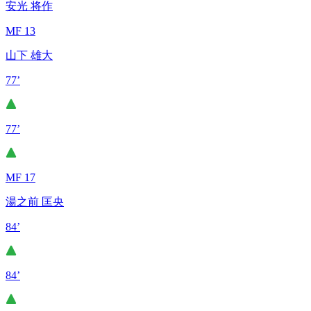
安光 将作
MF 13
山下 雄大
77’
77’
MF 17
湯之前 匡央
84’
84’