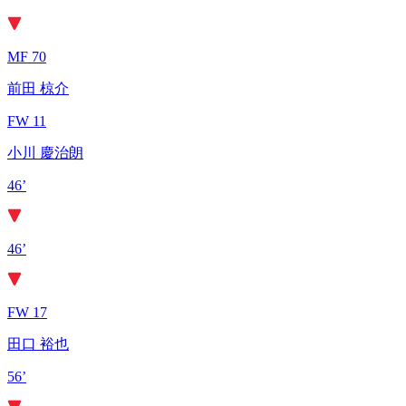
MF 70
前田 椋介
FW 11
小川 慶治朗
46’
46’
FW 17
田口 裕也
56’