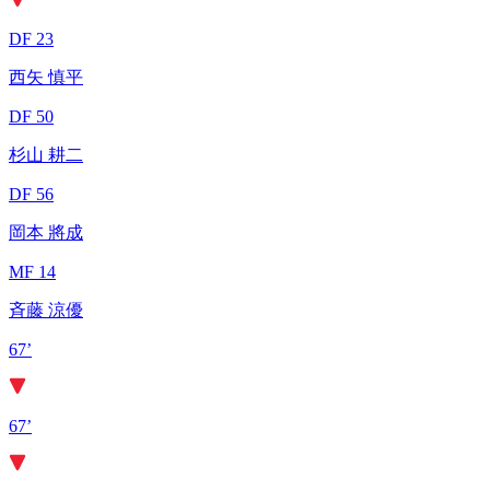
DF 23
西矢 慎平
DF 50
杉山 耕二
DF 56
岡本 將成
MF 14
斉藤 涼優
67’
67’