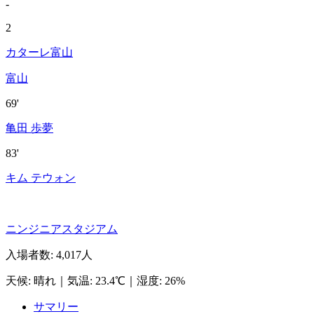
-
2
カターレ富山
富山
69'
亀田 歩夢
83'
キム テウォン
ニンジニアスタジアム
入場者数
:
4,017人
天候
:
晴れ
｜
気温
:
23.4℃
｜
湿度
:
26%
サマリー