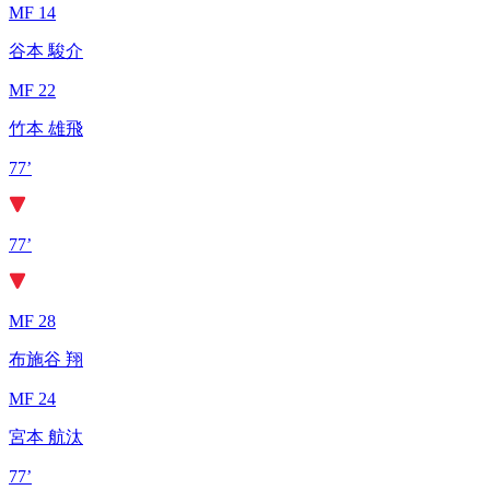
MF 14
谷本 駿介
MF 22
竹本 雄飛
77’
77’
MF 28
布施谷 翔
MF 24
宮本 航汰
77’