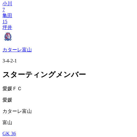
小川
7
亀田
15
坪井
カターレ富山
3-4-2-1
スターティングメンバー
愛媛ＦＣ
愛媛
カターレ富山
富山
GK 36