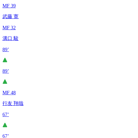
MF 39
武藤 寛
MF 32
溝口 駿
89’
89’
MF 48
行友 翔哉
67’
67’