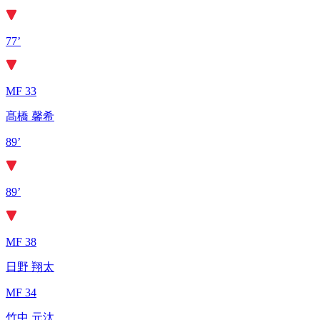
77’
MF 33
髙橋 馨希
89’
89’
MF 38
日野 翔太
MF 34
竹中 元汰