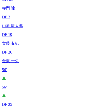
寺門 陸
DF 3
山原 康太郎
DF 19
實藤 友紀
DF 26
金沢 一矢
56’
56’
DF 25