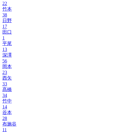
22
竹本
38
日野
17
田口
1
平尾
13
深澤
56
岡本
23
西矢
33
髙橋
34
竹中
14
谷本
28
布施谷
11