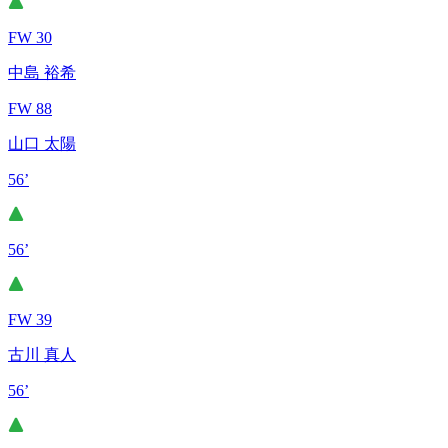
FW 30
中島 裕希
FW 88
山口 太陽
56’
56’
FW 39
古川 真人
56’