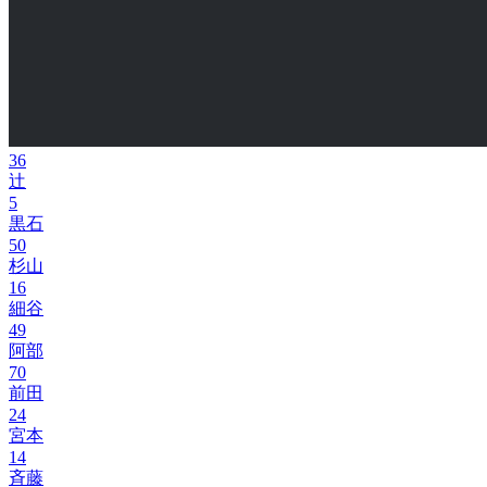
36
辻
5
黒石
50
杉山
16
細谷
49
阿部
70
前田
24
宮本
14
斉藤