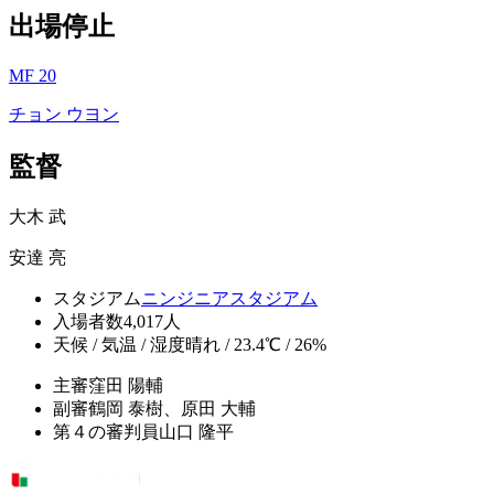
出場停止
MF 20
チョン ウヨン
監督
大木 武
安達 亮
スタジアム
ニンジニアスタジアム
入場者数
4,017人
天候 / 気温 / 湿度
晴れ / 23.4℃ / 26%
主審
窪田 陽輔
副審
鶴岡 泰樹、原田 大輔
第４の審判員
山口 隆平