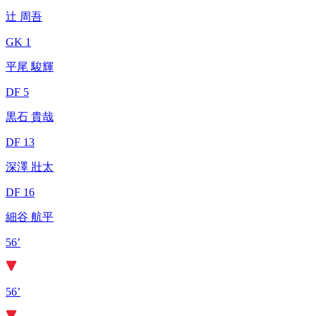
辻 周吾
GK 1
平尾 駿輝
DF 5
黒石 貴哉
DF 13
深澤 壯太
DF 16
細谷 航平
56’
56’