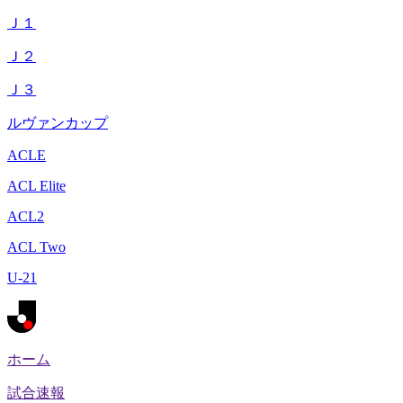
Ｊ１
Ｊ２
Ｊ３
ルヴァンカップ
ACLE
ACL Elite
ACL2
ACL Two
U-21
ホーム
試合速報