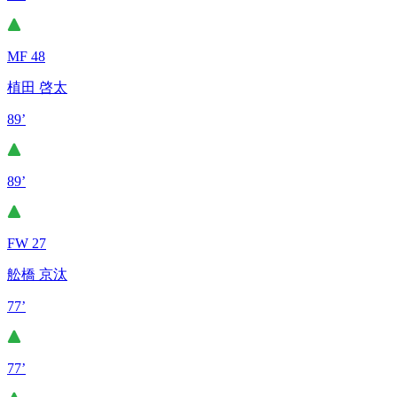
MF 48
植田 啓太
89’
89’
FW 27
舩橋 京汰
77’
77’