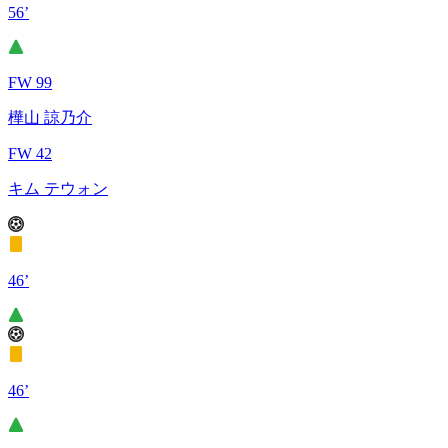
56’
FW 99
樺山 諒乃介
FW 42
キム テウォン
46’
46’