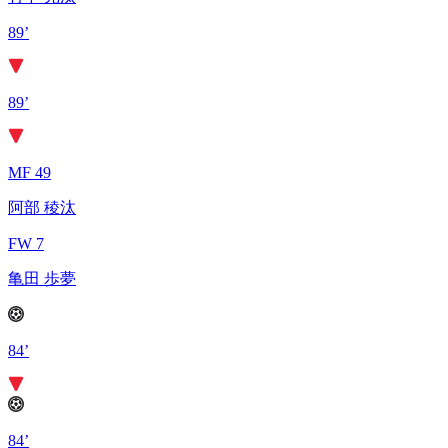
89’
89’
MF 49
阿部 稜汰
FW 7
亀田 歩夢
84’
84’