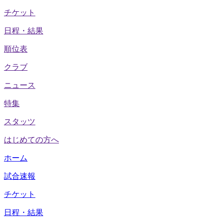
チケット
日程・結果
順位表
クラブ
ニュース
特集
スタッツ
はじめての方へ
ホーム
試合速報
チケット
日程・結果