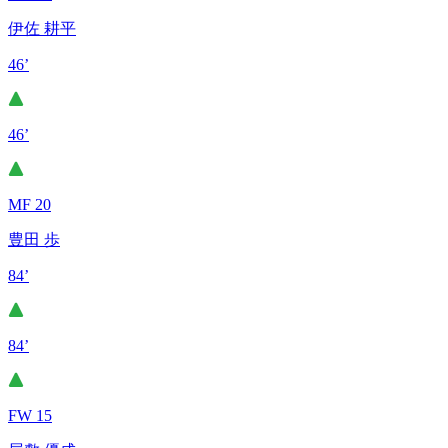
伊佐 耕平
46’
46’
MF 20
豊田 歩
84’
84’
FW 15