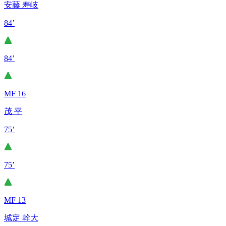
安藤 寿岐
84’
84’
MF 16
茂 平
75’
75’
MF 13
城定 幹大