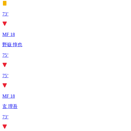
73’
MF 18
野嶽 惇也
75’
75’
MF 18
玄 理吾
73’