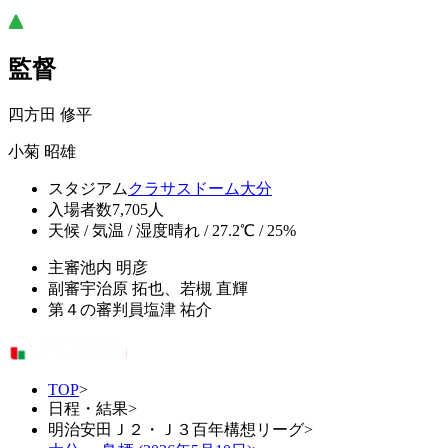
監督
四方田 修平
小菊 昭雄
スタジアム
クラサスドーム大分
入場者数
7,705人
天候 / 気温 / 湿度
晴れ / 27.2℃ / 25%
主審
池内 明彦
副審
宇治原 拓也、若槻 直輝
第４の審判員
塩津 祐介
TOP
>
日程・結果
>
明治安田Ｊ２・Ｊ３百年構想リーグ
>