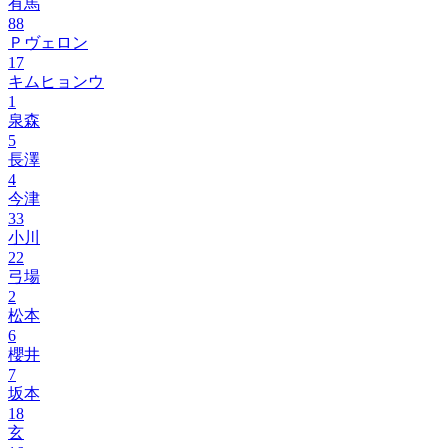
有馬
88
Ｐヴェロン
17
キムヒョンウ
1
泉森
5
長澤
4
今津
33
小川
22
弓場
2
松本
6
櫻井
7
坂本
18
玄