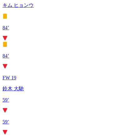
キム ヒョンウ
84’
84’
FW 19
鈴木 大馳
59’
59’