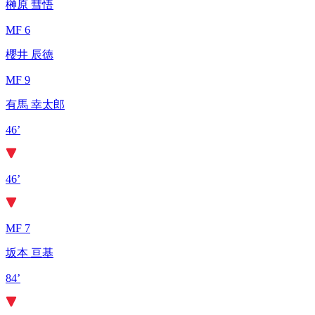
榊原 彗悟
MF 6
櫻井 辰徳
MF 9
有馬 幸太郎
46’
46’
MF 7
坂本 亘基
84’