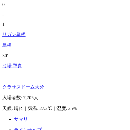
0
-
1
サガン鳥栖
鳥栖
30'
弓場 堅真
クラサスドーム大分
入場者数
:
7,705人
天候
:
晴れ
｜
気温
:
27.2℃
｜
湿度
:
25%
サマリー
ラインナップ