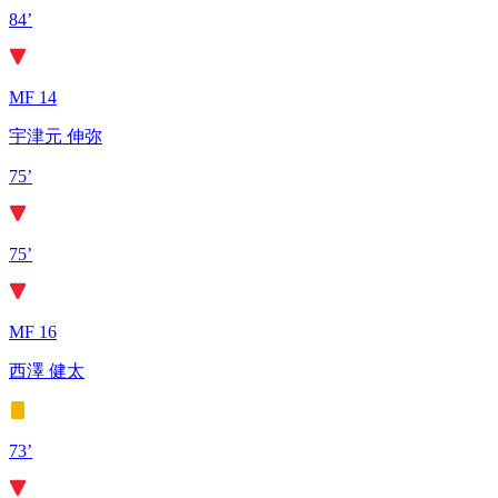
84’
MF 14
宇津元 伸弥
75’
75’
MF 16
西澤 健太
73’