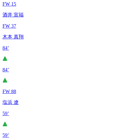
FW 15
酒井 宣福
FW 37
木本 真翔
84’
84’
FW 88
塩浜 遼
59’
59’