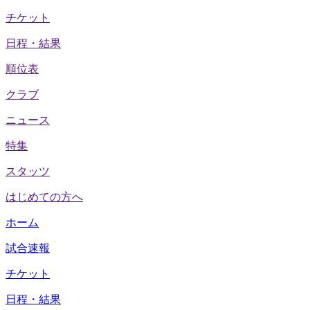
チケット
日程・結果
順位表
クラブ
ニュース
特集
スタッツ
はじめての方へ
ホーム
試合速報
チケット
日程・結果