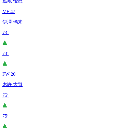
屋敷 優成
MF 47
伊澤 璃来
73’
73’
FW 20
木許 太賀
75’
75’