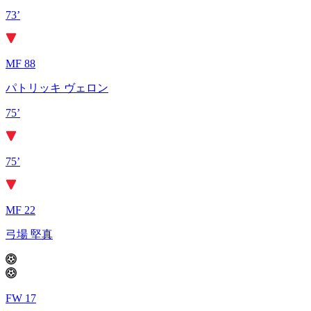
73’
MF 88
パトリッキ ヴェロン
75’
75’
MF 22
弓場 堅真
FW 17