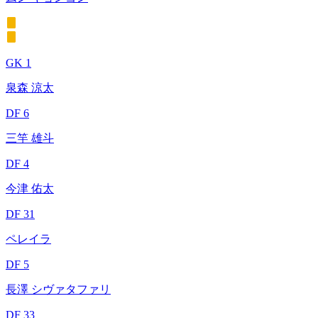
GK 1
泉森 涼太
DF 6
三竿 雄斗
DF 4
今津 佑太
DF 31
ペレイラ
DF 5
長澤 シヴァタファリ
DF 33