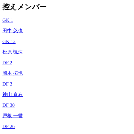
控えメンバー
GK 1
田中 悠也
GK 12
松原 颯汰
DF 2
岡本 拓也
DF 3
神山 京右
DF 30
戸根 一誓
DF 26