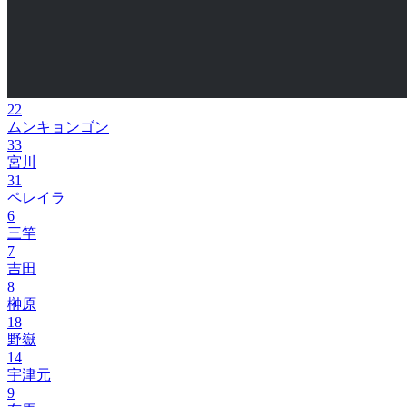
22
ムンキョンゴン
33
宮川
31
ペレイラ
6
三竿
7
吉田
8
榊原
18
野嶽
14
宇津元
9