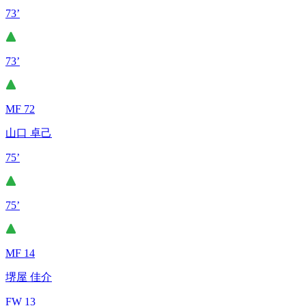
73’
73’
MF 72
山口 卓己
75’
75’
MF 14
堺屋 佳介
FW 13