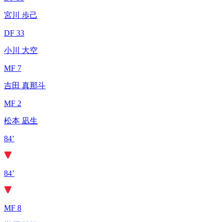
宮川 歩己
DF 33
小川 大空
MF 7
吉田 真那斗
MF 2
松本 凪生
84’
84’
MF 8