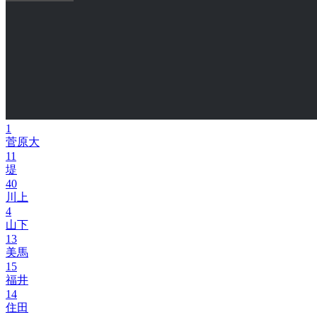
1
菅原大
11
堤
40
川上
4
山下
13
美馬
15
福井
14
住田