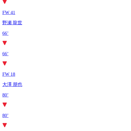
FW 41
野瀬 龍世
66’
66’
FW 18
大澤 朋也
80’
80’