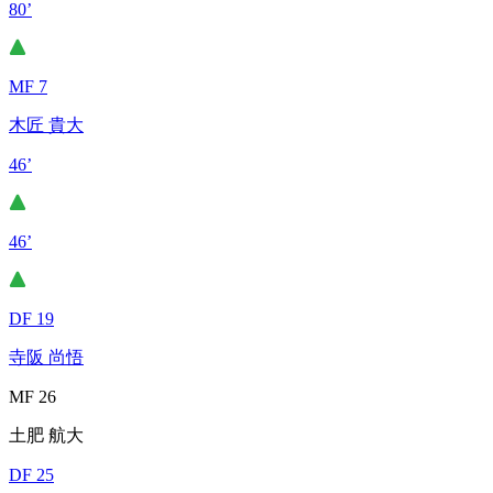
80’
MF 7
木匠 貴大
46’
46’
DF 19
寺阪 尚悟
MF 26
土肥 航大
DF 25