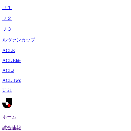
Ｊ１
Ｊ２
Ｊ３
ルヴァンカップ
ACLE
ACL Elite
ACL2
ACL Two
U-21
ホーム
試合速報