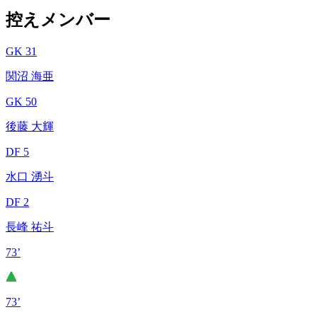
控えメンバー
GK 31
関沼 海亜
GK 50
後藤 大輝
DF 5
水口 湧斗
DF 2
長峰 祐斗
73’
73’