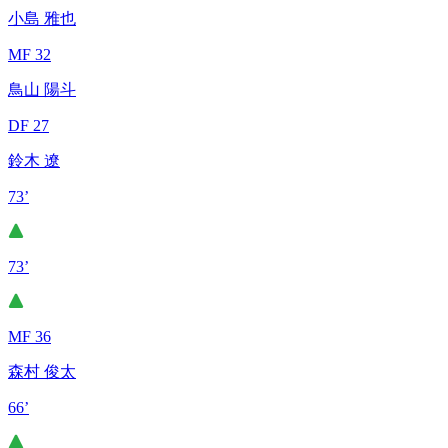
小島 雅也
MF 32
鳥山 陽斗
DF 27
鈴木 遼
73’
73’
MF 36
森村 俊太
66’