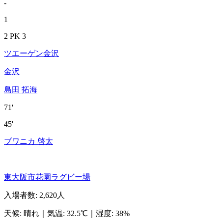
-
1
2 PK 3
ツエーゲン金沢
金沢
島田 拓海
71'
45'
ブワニカ 啓太
東大阪市花園ラグビー場
入場者数
:
2,620人
天候
:
晴れ
｜
気温
:
32.5℃
｜
湿度
:
38%