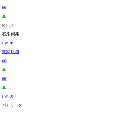
66’
MF 14
石原 崇兆
FW 28
東家 聡樹
66’
66’
FW 10
パトリック