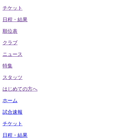
チケット
日程・結果
順位表
クラブ
ニュース
特集
スタッツ
はじめての方へ
ホーム
試合速報
チケット
日程・結果