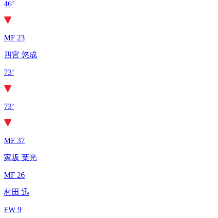
46’
MF 23
四宮 悠成
73’
73’
MF 37
家坂 葉光
MF 26
村田 迅
FW 9