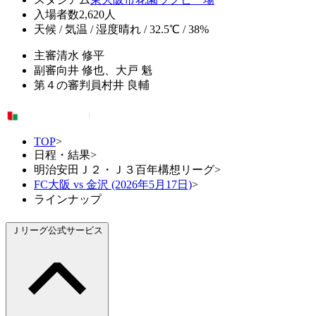
入場者数
2,620人
天候 / 気温 / 湿度
晴れ / 32.5℃ / 38%
主審
清水 修平
副審
向井 修也、大戸 魁
第４の審判員
村井 良輔
TOP
>
日程・結果
>
明治安田Ｊ２・Ｊ３百年構想リーグ
>
FC大阪 vs 金沢 (2026年5月17日)
>
ラインナップ
Ｊリーグ公式サービス