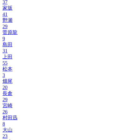
37
家坂
41
野瀬
29
菅原龍
9
島田
31
上田
55
松本
3
畑尾
20
長倉
29
宮崎
26
村田迅
8
大山
23