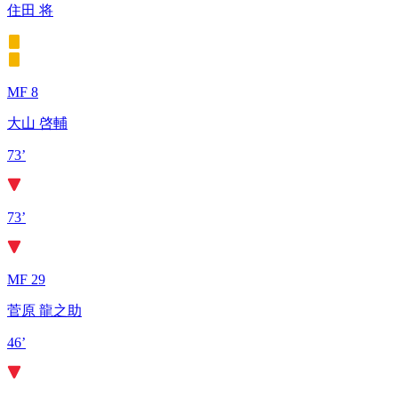
住田 将
MF 8
大山 啓輔
73’
73’
MF 29
菅原 龍之助
46’