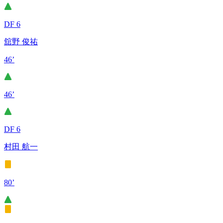
DF 6
舘野 俊祐
46’
46’
DF 6
村田 航一
80’