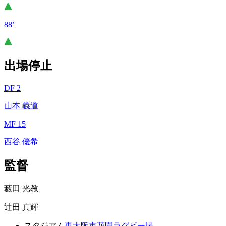
88’
出場停止
DF 2
山本 義道
MF 15
西谷 優希
監督
藪田 光教
辻田 真輝
スタジアム
東大阪市花園ラグビー場