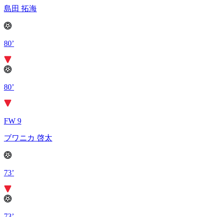
島田 拓海
80’
80’
FW 9
ブワニカ 啓太
73’
73’