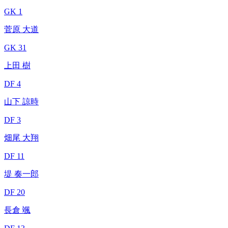
GK 1
菅原 大道
GK 31
上田 樹
DF 4
山下 諒時
DF 3
畑尾 大翔
DF 11
堤 奏一郎
DF 20
長倉 颯