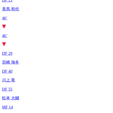
DF 13
美馬 和也
46’
46’
DF 29
宮崎 海冬
DF 40
川上 竜
DF 55
松本 大輔
MF 14