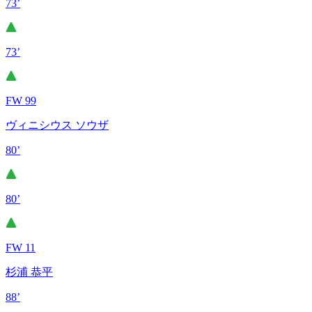
73’
73’
FW 99
ヴィニシウス ソウザ
80’
80’
FW 11
杉浦 恭平
88’