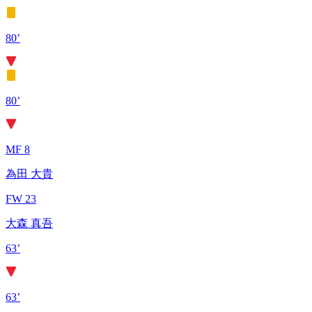
80’
80’
MF 8
為田 大貴
FW 23
大森 真吾
63’
63’