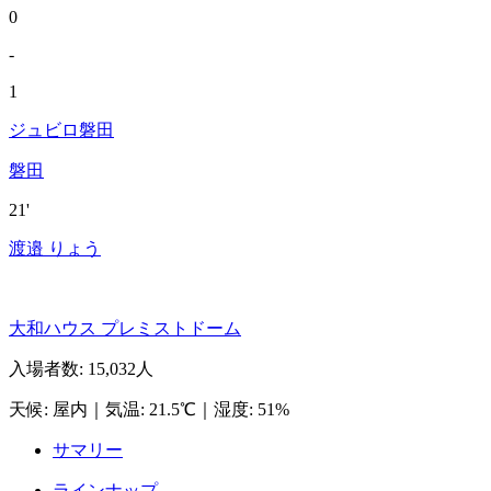
0
-
1
ジュビロ磐田
磐田
21'
渡邉 りょう
大和ハウス プレミストドーム
入場者数
:
15,032人
天候
:
屋内
｜
気温
:
21.5℃
｜
湿度
:
51%
サマリー
ラインナップ