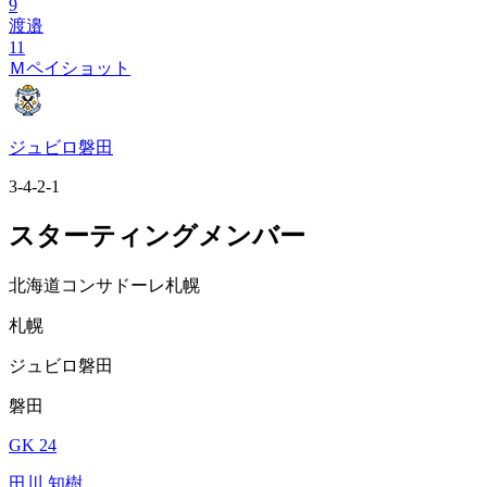
9
渡邉
11
Ｍペイショット
ジュビロ磐田
3-4-2-1
スターティングメンバー
北海道コンサドーレ札幌
札幌
ジュビロ磐田
磐田
GK 24
田川 知樹