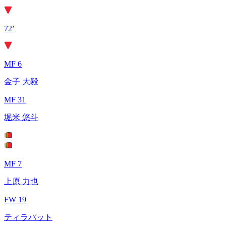
72’
MF 6
金子 大毅
MF 31
堀米 悠斗
MF 7
上原 力也
FW 19
ティラパット