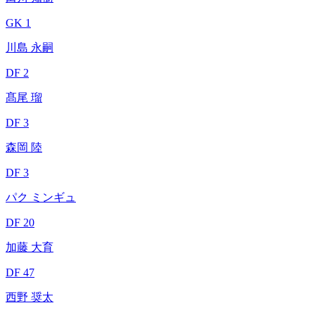
GK 1
川島 永嗣
DF 2
髙尾 瑠
DF 3
森岡 陸
DF 3
パク ミンギュ
DF 20
加藤 大育
DF 47
西野 奨太