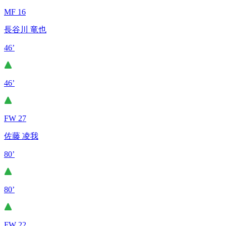
MF 16
長谷川 竜也
46’
46’
FW 27
佐藤 凌我
80’
80’
FW 22