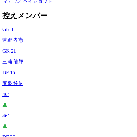
マテウス ペイショット
控えメンバー
GK 1
菅野 孝憲
GK 21
三浦 龍輝
DF 15
家泉 怜依
46’
46’