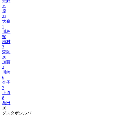
荒野
35
原
23
大森
1
川島
50
植村
3
森岡
20
加藤
2
川﨑
6
金子
7
上原
8
為田
16
グスタボシルバ