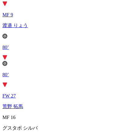
MF 9
渡邉 りょう
80’
80’
FW 27
荒野 拓馬
MF 16
グスタボ シルバ