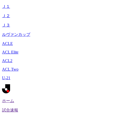
Ｊ１
Ｊ２
Ｊ３
ルヴァンカップ
ACLE
ACL Elite
ACL2
ACL Two
U-21
ホーム
試合速報