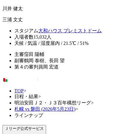
川井 健太
三浦 文丈
スタジアム
大和ハウス プレミストドーム
入場者数
15,032人
天候 / 気温 / 湿度
屋内 / 21.5℃ / 51%
主審
窪田 陽輔
副審
鶴岡 泰樹、長田 望
第４の審判員
岡 宏道
TOP
>
日程・結果
>
明治安田Ｊ２・Ｊ３百年構想リーグ
>
札幌 vs 磐田 (2026年5月23日)
>
ラインナップ
Ｊリーグ公式サービス