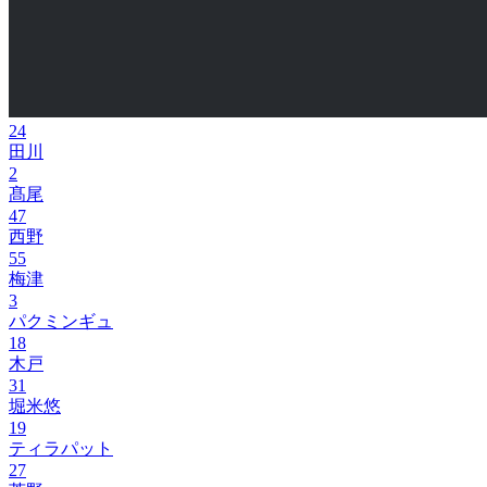
24
田川
2
髙尾
47
西野
55
梅津
3
パクミンギュ
18
木戸
31
堀米悠
19
ティラパット
27