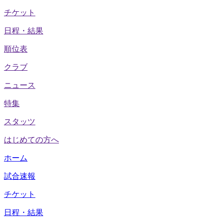
チケット
日程・結果
順位表
クラブ
ニュース
特集
スタッツ
はじめての方へ
ホーム
試合速報
チケット
日程・結果