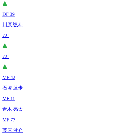
DF 39
川原 颯斗
72’
72’
MF 42
石塚 蓮歩
MF 11
青木 亮太
MF 77
藤原 健介