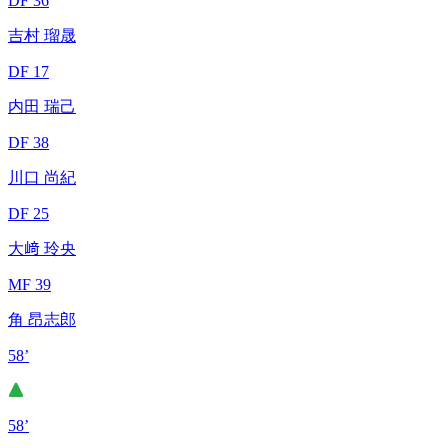
DF 36
吉村 瑠晟
DF 17
内田 瑞己
DF 38
川口 尚紀
DF 25
大﨑 玲央
MF 39
角 昂志郎
58’
58’