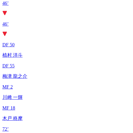
46’
46’
DF 50
植村 洋斗
DF 55
梅津 龍之介
MF 2
川﨑 一輝
MF 18
木戸 柊摩
72’