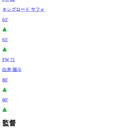
キングロード サフォ
63’
63’
FW 71
白井 陽斗
80’
80’
監督