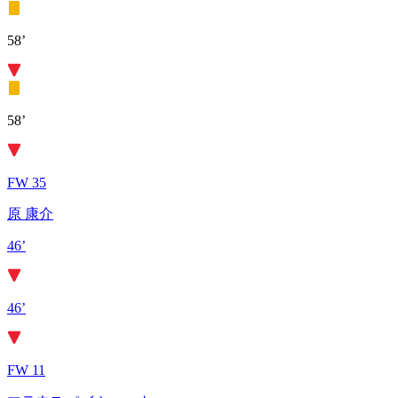
58’
58’
FW 35
原 康介
46’
46’
FW 11