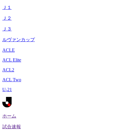
Ｊ１
Ｊ２
Ｊ３
ルヴァンカップ
ACLE
ACL Elite
ACL2
ACL Two
U-21
ホーム
試合速報