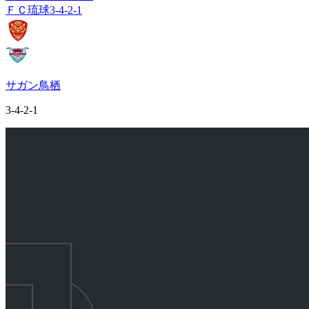
ＦＣ琉球
3-4-2-1
サガン鳥栖
3-4-2-1