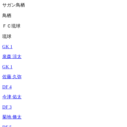
サガン鳥栖
鳥栖
ＦＣ琉球
琉球
GK 1
泉森 涼太
GK 1
佐藤 久弥
DF 4
今津 佑太
DF 3
菊地 脩太