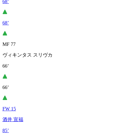
68’
68’
MF 77
ヴィキンタス スリヴカ
66’
66’
FW 15
酒井 宣福
85’