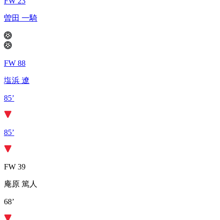
FW 23
曽田 一騎
FW 88
塩浜 遼
85’
85’
FW 39
庵原 篤人
68’