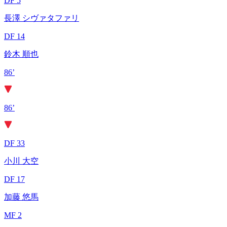
DF 5
長澤 シヴァタファリ
DF 14
鈴木 順也
86’
86’
DF 33
小川 大空
DF 17
加藤 悠馬
MF 2