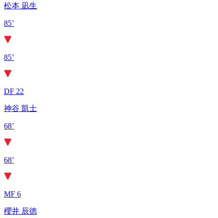
松本 凪生
85’
85’
DF 22
神谷 凱士
68’
68’
MF 6
櫻井 辰徳