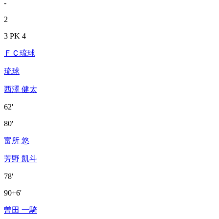
-
2
3 PK 4
ＦＣ琉球
琉球
西澤 健太
62'
80'
富所 悠
芳野 凱斗
78'
90+6'
曽田 一騎