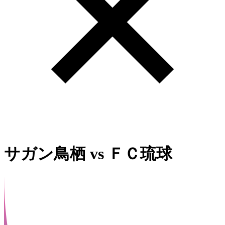
サガン鳥栖
vs
ＦＣ琉球