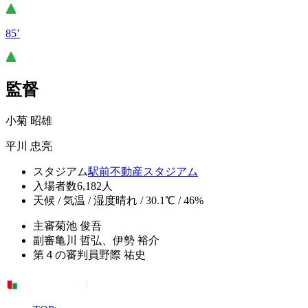
85’
監督
小菊 昭雄
平川 忠亮
スタジアム
駅前不動産スタジアム
入場者数
6,182人
天候 / 気温 / 湿度
晴れ / 30.1℃ / 46%
主審
菊池 俊吾
副審
亀川 哲弘、伊勢 裕介
第４の審判員
野際 祐史