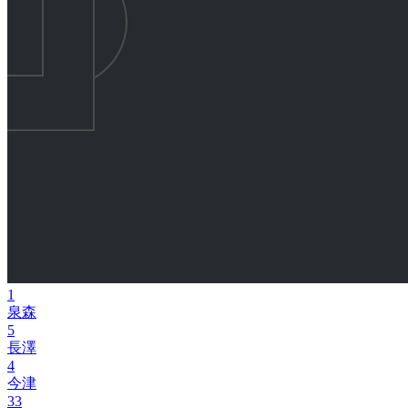
1
泉森
5
長澤
4
今津
33