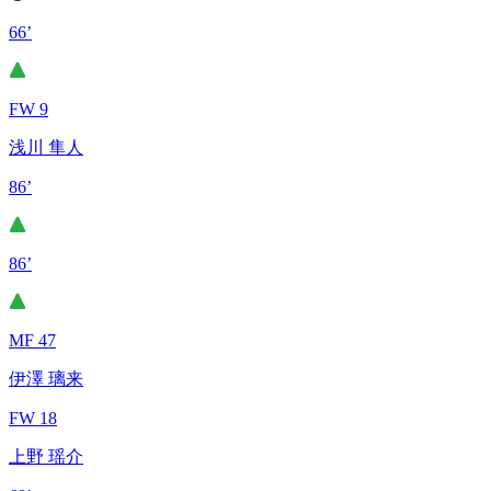
66’
FW 9
浅川 隼人
86’
86’
MF 47
伊澤 璃来
FW 18
上野 瑶介