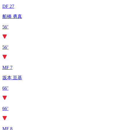
DF 27
船橋 勇真
56’
56’
MF 7
坂本 亘基
66’
66’
MF 8