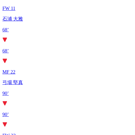
FW 11
石浦 大雅
68’
68’
MF 22
弓場 堅真
90’
90’