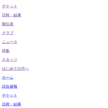
チケット
日程・結果
順位表
クラブ
ニュース
特集
スタッツ
はじめての方へ
ホーム
試合速報
チケット
日程・結果