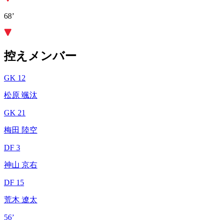
68’
控えメンバー
GK 12
松原 颯汰
GK 21
梅田 陸空
DF 3
神山 京右
DF 15
荒木 遼太
56’