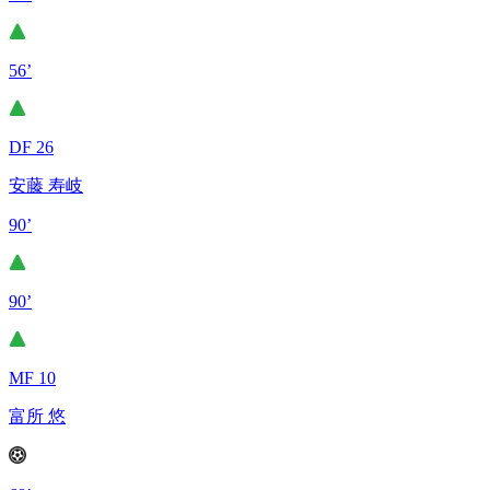
56’
DF 26
安藤 寿岐
90’
90’
MF 10
富所 悠