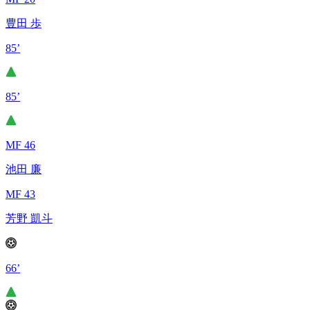
豊田 歩
85’
85’
MF 46
池田 廉
MF 43
芳野 凱斗
66’