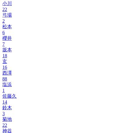
小川
22
弓場
2
松本
6
櫻井
7
坂本
18
玄
16
西澤
88
塩浜
1
佐藤久
14
鈴木
3
菊地
22
神谷