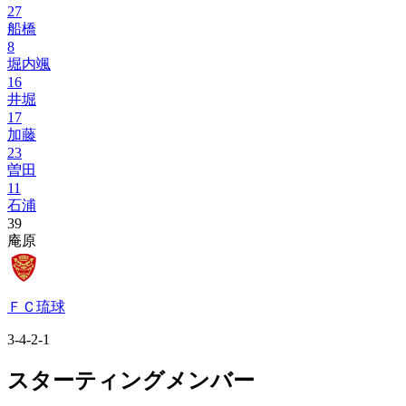
27
船橋
8
堀内颯
16
井堀
17
加藤
23
曽田
11
石浦
39
庵原
ＦＣ琉球
3-4-2-1
スターティングメンバー