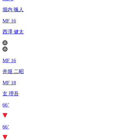
堀内 颯人
MF 16
西澤 健太
MF 16
井堀 二昭
MF 18
玄 理吾
66’
66’