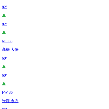
82’
82’
MF 66
髙橋 大悟
60’
60’
FW 36
米澤 令衣