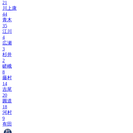
21
川上康
44
青木
35
江川
4
広瀬
3
杉井
2
嵯峨
8
藤村
14
吉尾
20
圓道
18
河村
9
有田