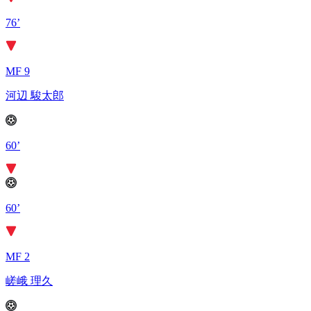
76’
MF 9
河辺 駿太郎
60’
60’
MF 2
嵯峨 理久