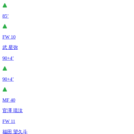
85’
FW 10
武 星弥
90+4’
90+4’
MF 40
官澤 琉汰
FW 11
福田 望久斗