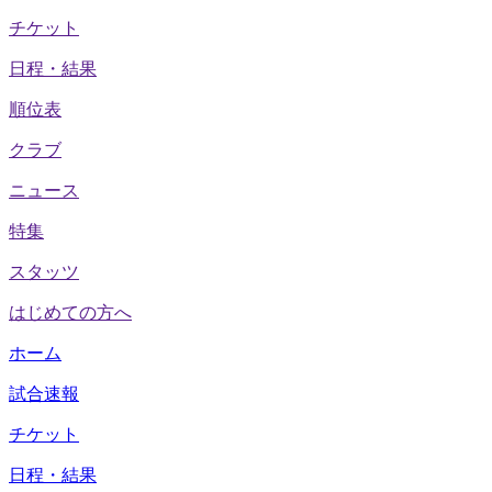
チケット
日程・結果
順位表
クラブ
ニュース
特集
スタッツ
はじめての方へ
ホーム
試合速報
チケット
日程・結果