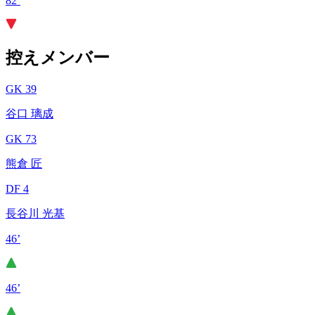
82’
控えメンバー
GK 39
谷口 璃成
GK 73
熊倉 匠
DF 4
長谷川 光基
46’
46’