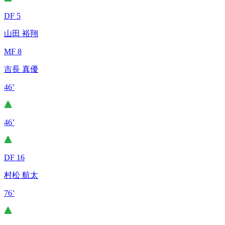
DF 5
山田 裕翔
MF 8
吉長 真優
46’
46’
DF 16
村松 航太
76’