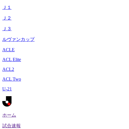
Ｊ１
Ｊ２
Ｊ３
ルヴァンカップ
ACLE
ACL Elite
ACL2
ACL Two
U-21
ホーム
試合速報