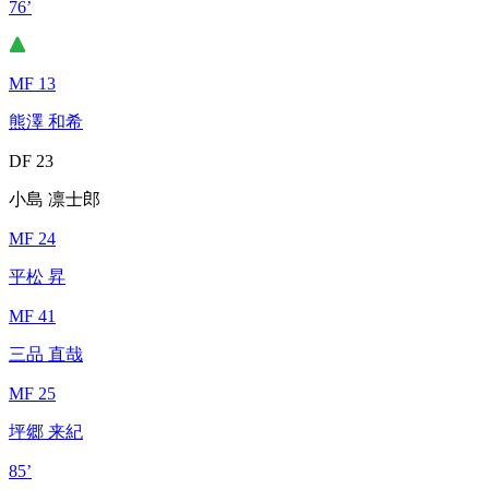
76’
MF 13
熊澤 和希
DF 23
小島 凛士郎
MF 24
平松 昇
MF 41
三品 直哉
MF 25
坪郷 来紀
85’