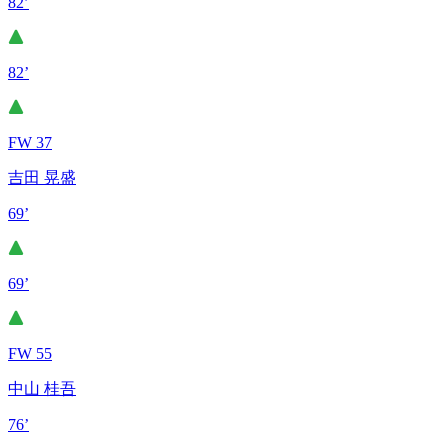
82’
82’
FW 37
吉田 晃盛
69’
69’
FW 55
中山 桂吾
76’