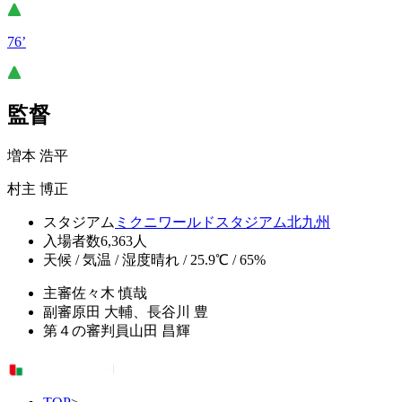
76’
監督
増本 浩平
村主 博正
スタジアム
ミクニワールドスタジアム北九州
入場者数
6,363人
天候 / 気温 / 湿度
晴れ / 25.9℃ / 65%
主審
佐々木 慎哉
副審
原田 大輔、長谷川 豊
第４の審判員
山田 昌輝