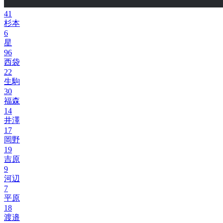
41
杉本
6
星
96
西袋
22
生駒
30
福森
14
井澤
17
岡野
19
吉原
9
河辺
7
平原
18
渡邉