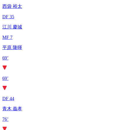
西袋 裕太
DF 35
江川 慶城
MF 7
平原 隆暉
69’
69’
DF 44
青木 義孝
76’