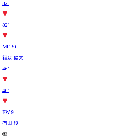
82’
82’
MF 30
福森 健太
46’
46’
FW 9
有田 稜