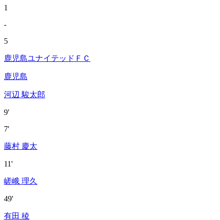
1
-
5
鹿児島ユナイテッドＦＣ
鹿児島
河辺 駿太郎
9'
7'
藤村 慶太
11'
嵯峨 理久
49'
有田 稜