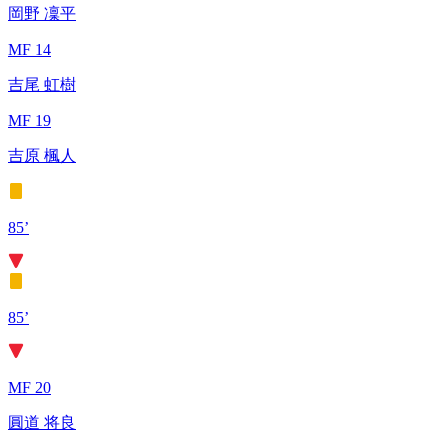
岡野 凜平
MF 14
吉尾 虹樹
MF 19
吉原 楓人
85’
85’
MF 20
圓道 将良