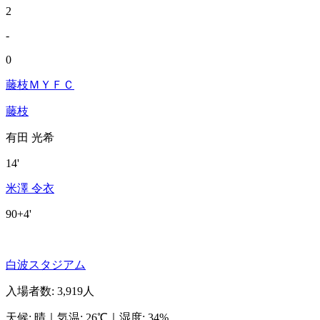
2
-
0
藤枝ＭＹＦＣ
藤枝
有田 光希
14'
米澤 令衣
90+4'
白波スタジアム
入場者数
:
3,919人
天候
:
晴
｜
気温
:
26℃
｜
湿度
:
34%