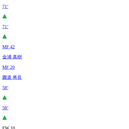
71’
71’
MF 42
金浦 真樹
MF 20
圓道 将良
58’
58’
FW 10