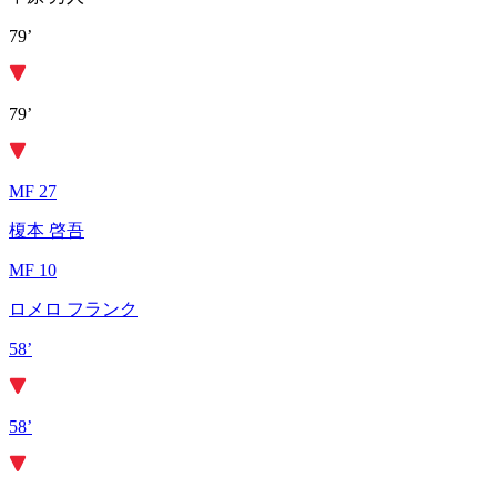
79’
79’
MF 27
榎本 啓吾
MF 10
ロメロ フランク
58’
58’