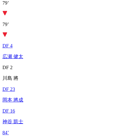
79’
79’
DF 4
広瀬 健太
DF 2
川島 將
DF 23
岡本 將成
DF 16
神谷 凱士
84’