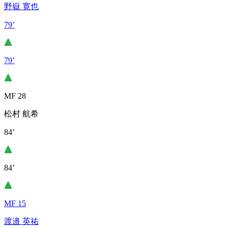
野嶽 寛也
79’
79’
MF 28
松村 航希
84’
84’
MF 15
渡邉 英祐