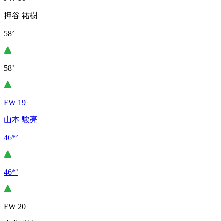
押谷 祐樹
58’
58’
FW 19
山本 駿亮
46*’
46*’
FW 20