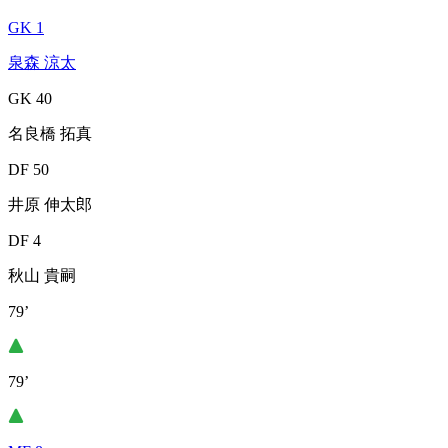
GK 1
泉森 涼太
GK 40
名良橋 拓真
DF 50
井原 伸太郎
DF 4
秋山 貴嗣
79’
79’