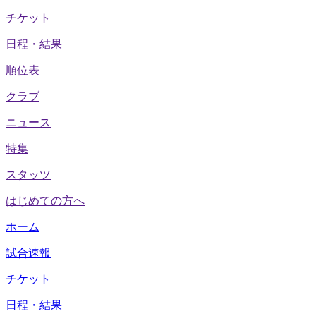
チケット
日程・結果
順位表
クラブ
ニュース
特集
スタッツ
はじめての方へ
ホーム
試合速報
チケット
日程・結果