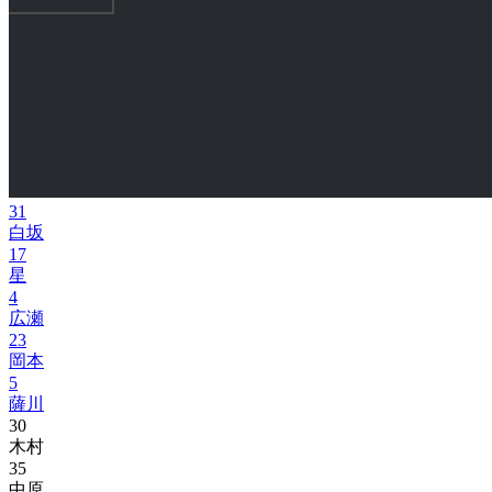
31
白坂
17
星
4
広瀬
23
岡本
5
薩川
30
木村
35
中原