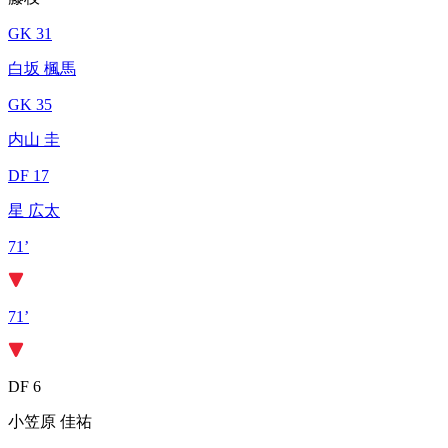
GK 31
白坂 楓馬
GK 35
内山 圭
DF 17
星 広太
71’
71’
DF 6
小笠原 佳祐