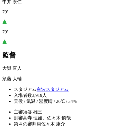
中井 崇仁
79’
79’
監督
大嶽 直人
須藤 大輔
スタジアム
白波スタジアム
入場者数
3,919人
天候 / 気温 / 湿度
晴 / 26℃ / 34%
主審
須谷 雄三
副審
高寺 恒如、佐々木 慎哉
第４の審判員
佐々木 康介