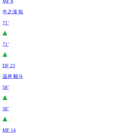
MF 8
牛之濵 拓
71’
71’
DF 23
温井 駿斗
58’
58’
MF 14