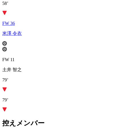
58’
FW 36
米澤 令衣
FW 11
土井 智之
79’
79’
控えメンバー