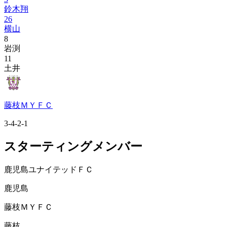
鈴木翔
26
横山
8
岩渕
11
土井
藤枝ＭＹＦＣ
3-4-2-1
スターティングメンバー
鹿児島ユナイテッドＦＣ
鹿児島
藤枝ＭＹＦＣ
藤枝