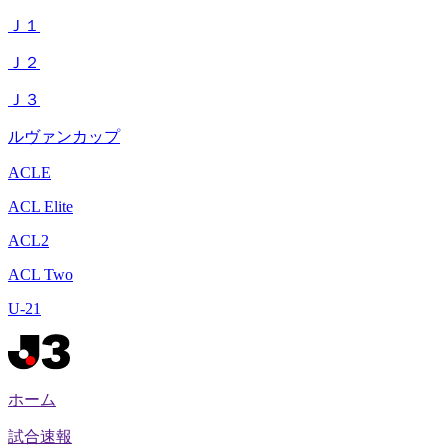
Ｊ１
Ｊ２
Ｊ３
ルヴァンカップ
ACLE
ACL Elite
ACL2
ACL Two
U-21
ホーム
試合速報