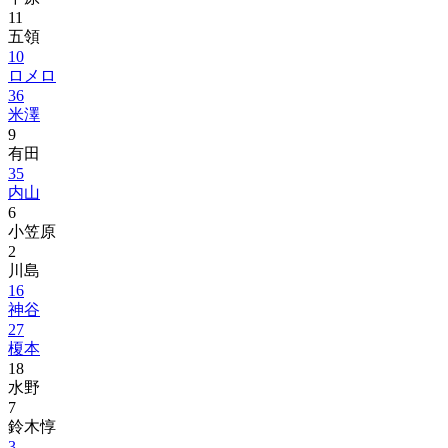
11
五領
10
ロメロ
36
米澤
9
有田
35
内山
6
小笠原
2
川島
16
神谷
27
榎本
18
水野
7
鈴木惇
3