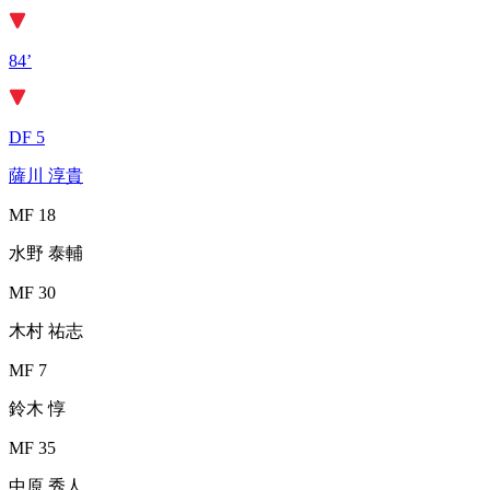
84’
DF 5
薩川 淳貴
MF 18
水野 泰輔
MF 30
木村 祐志
MF 7
鈴木 惇
MF 35
中原 秀人