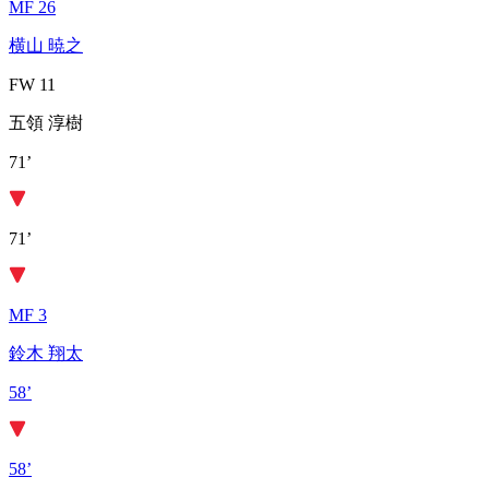
MF 26
横山 暁之
FW 11
五領 淳樹
71’
71’
MF 3
鈴木 翔太
58’
58’