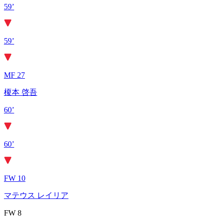
59’
59’
MF 27
榎本 啓吾
60’
60’
FW 10
マテウス レイリア
FW 8