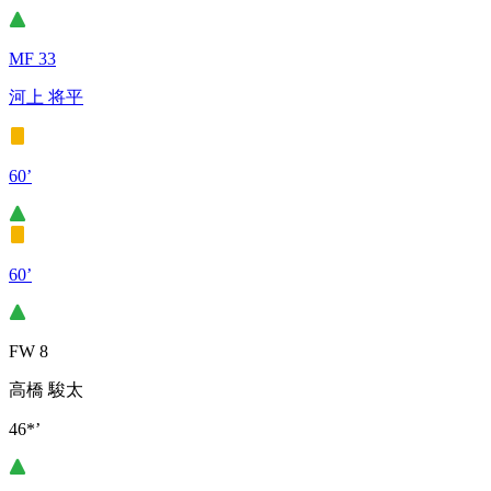
MF 33
河上 将平
60’
60’
FW 8
高橋 駿太
46*’