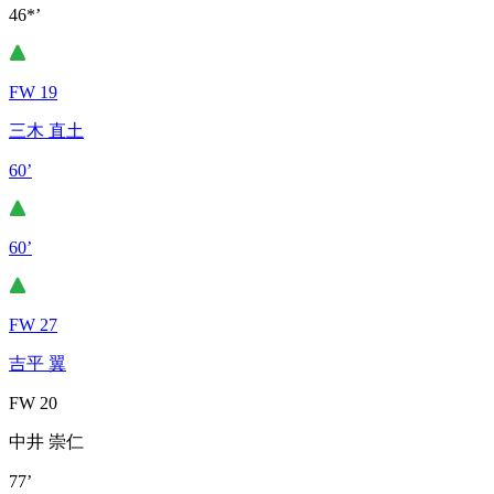
46*’
FW 19
三木 直土
60’
60’
FW 27
吉平 翼
FW 20
中井 崇仁
77’