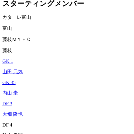
スターティングメンバー
カターレ富山
富山
藤枝ＭＹＦＣ
藤枝
GK 1
山田 元気
GK 35
内山 圭
DF 3
大畑 隆也
DF 4