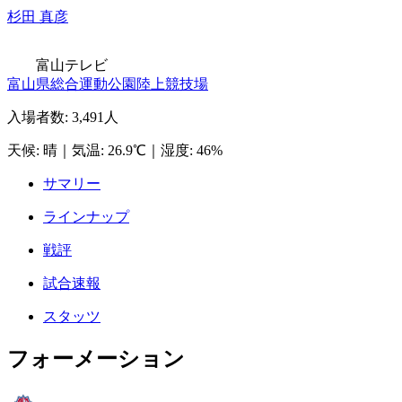
杉田 真彦
富山テレビ
富山県総合運動公園陸上競技場
入場者数
:
3,491人
天候
:
晴
｜
気温
:
26.9℃
｜
湿度
:
46%
サマリー
ラインナップ
戦評
試合速報
スタッツ
フォーメーション