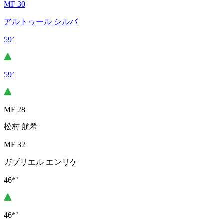
MF 30
アルトゥール シルバ
59’
59’
MF 28
松村 航希
MF 32
ガブリエル エンリケ
46*’
46*’