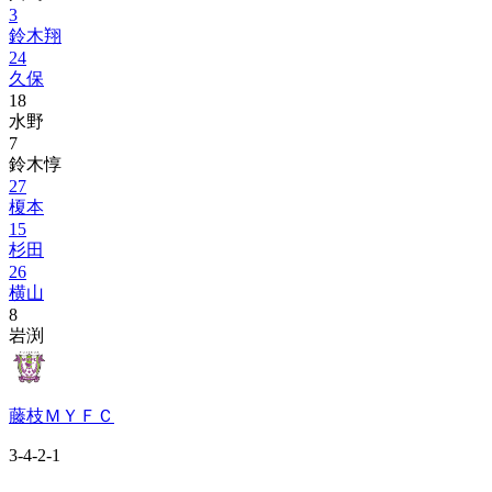
3
鈴木翔
24
久保
18
水野
7
鈴木惇
27
榎本
15
杉田
26
横山
8
岩渕
藤枝ＭＹＦＣ
3-4-2-1