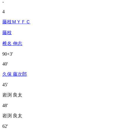
-
4
藤枝ＭＹＦＣ
藤枝
椎名 伸志
90+3'
40'
久保 藤次郎
45'
岩渕 良太
48'
岩渕 良太
62'