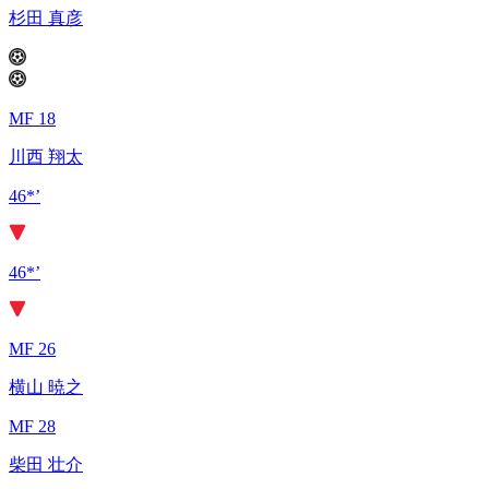
杉田 真彦
MF 18
川西 翔太
46*’
46*’
MF 26
横山 暁之
MF 28
柴田 壮介