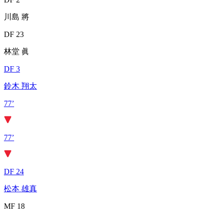
川島 將
DF 23
林堂 眞
DF 3
鈴木 翔太
77’
77’
DF 24
松本 雄真
MF 18