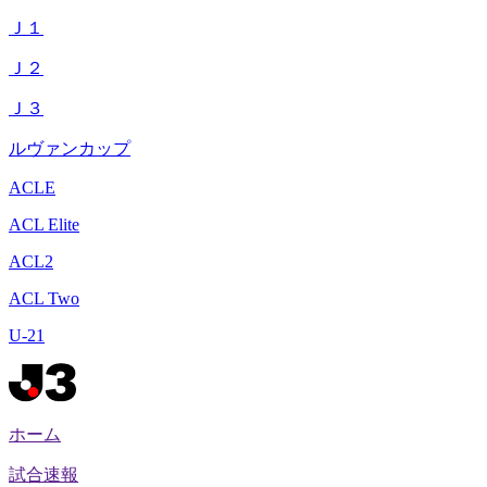
Ｊ１
Ｊ２
Ｊ３
ルヴァンカップ
ACLE
ACL Elite
ACL2
ACL Two
U-21
ホーム
試合速報