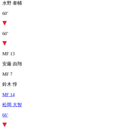
水野 泰輔
60’
60’
MF 13
安藤 由翔
MF 7
鈴木 惇
MF 14
松岡 大智
66’