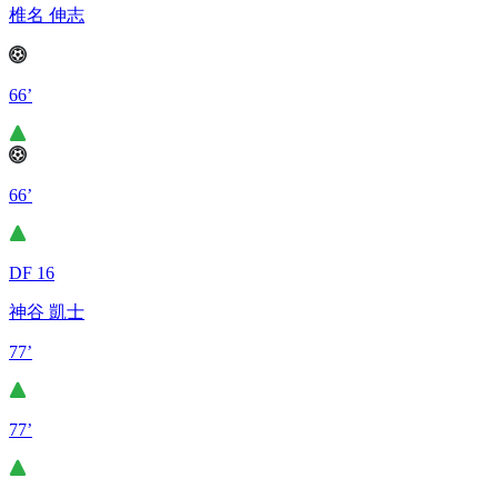
椎名 伸志
66’
66’
DF 16
神谷 凱士
77’
77’