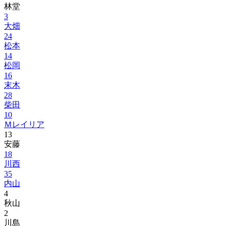
林堂
3
大畑
24
松本
14
松岡
16
末木
28
柴田
10
Ｍレイリア
13
安藤
18
川西
35
内山
4
秋山
2
川島