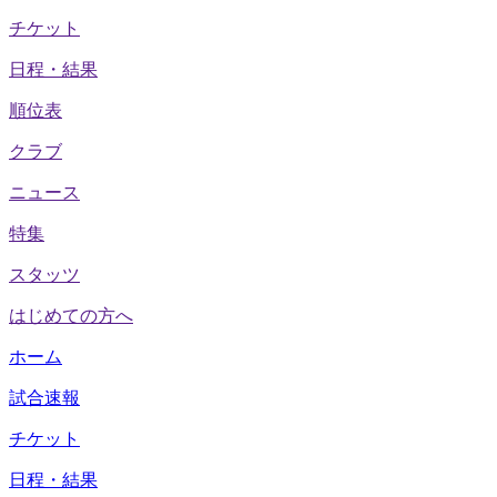
チケット
日程・結果
順位表
クラブ
ニュース
特集
スタッツ
はじめての方へ
ホーム
試合速報
チケット
日程・結果