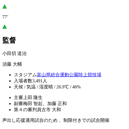
77’
監督
小田切 道治
須藤 大輔
スタジアム
富山県総合運動公園陸上競技場
入場者数
3,491人
天候 / 気温 / 湿度
晴 / 26.9℃ / 46%
主審
上田 隆生
副審
梅田 智起、加藤 正和
第４の審判員
古市 大和
声出し応援適用試合のため 、制限付きでの試合開催