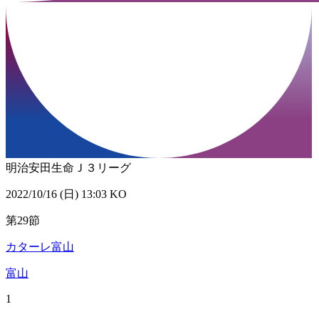
明治安田生命Ｊ３リーグ
2022/10/16 (日) 13:03 KO
第29節
カターレ富山
富山
1