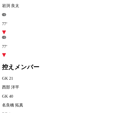
岩渕 良太
77’
77’
控えメンバー
GK 21
西部 洋平
GK 40
名良橋 拓真