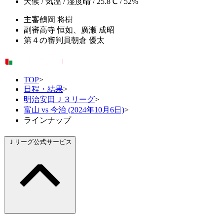
天候 / 気温 / 湿度
晴 / 25.8℃ / 52%
主審
鶴岡 将樹
副審
高寺 恒如、廣瀬 成昭
第４の審判員
朝倉 優太
TOP
>
日程・結果
>
明治安田Ｊ３リーグ
>
富山 vs 今治 (2024年10月6日)
>
ラインナップ
Ｊリーグ公式サービス