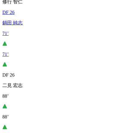
修行 智仁
DF 26
鍋田 純志
71’
71’
DF 26
二見 宏志
88’
88’