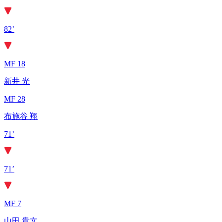
82’
MF 18
新井 光
MF 28
布施谷 翔
71’
71’
MF 7
山田 貴文