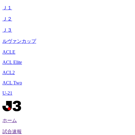
Ｊ１
Ｊ２
Ｊ３
ルヴァンカップ
ACLE
ACL Elite
ACL2
ACL Two
U-21
ホーム
試合速報