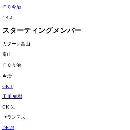
ＦＣ今治
4-4-2
スターティングメンバー
カターレ富山
富山
ＦＣ今治
今治
GK 1
田川 知樹
GK 31
セランテス
DF 23