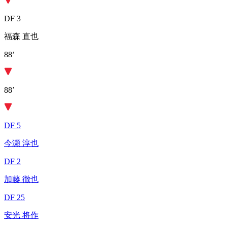
DF 3
福森 直也
88’
88’
DF 5
今瀬 淳也
DF 2
加藤 徹也
DF 25
安光 将作