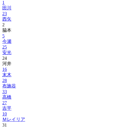
1
田川
23
西矢
2
脇本
5
今瀬
25
安光
24
河井
16
末木
28
布施谷
33
高橋
27
吉平
10
Ｍレイリア
31