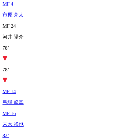
MF 4
市原 亮太
MF 24
河井 陽介
78’
78’
MF 14
弓場 堅真
MF 16
末木 裕也
82’