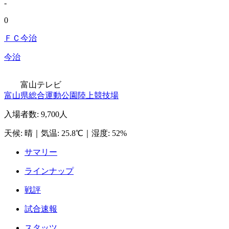
-
0
ＦＣ今治
今治
富山テレビ
富山県総合運動公園陸上競技場
入場者数
:
9,700人
天候
:
晴
｜
気温
:
25.8℃
｜
湿度
:
52%
サマリー
ラインナップ
戦評
試合速報
スタッツ