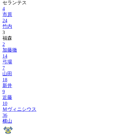
セランテス
4
市原
24
竹内
3
福森
2
加藤徹
14
弓場
7
山田
18
新井
9
近藤
10
Ｍヴィニシウス
36
横山