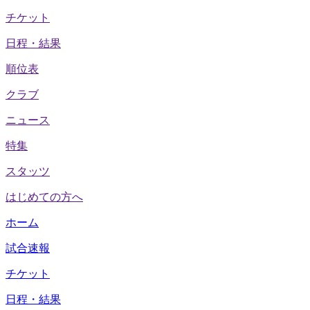
チケット
日程・結果
順位表
クラブ
ニュース
特集
スタッツ
はじめての方へ
ホーム
試合速報
チケット
日程・結果