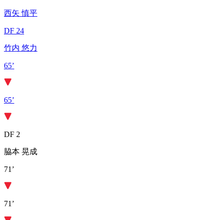
西矢 慎平
DF 24
竹内 悠力
65’
65’
DF 2
脇本 晃成
71’
71’