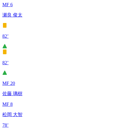
MF 6
瀬良 俊太
82’
82’
MF 20
佐藤 璃樹
MF 8
松岡 大智
78’