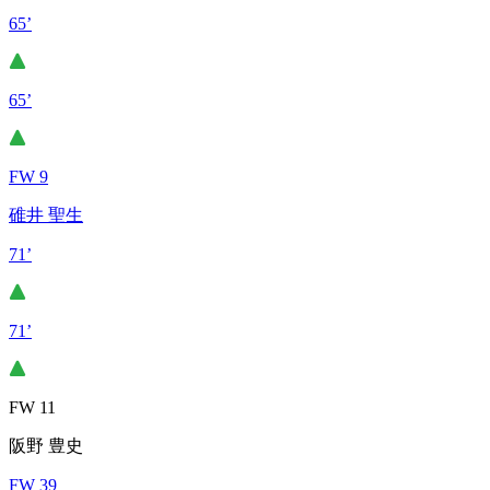
65’
65’
FW 9
碓井 聖生
71’
71’
FW 11
阪野 豊史
FW 39