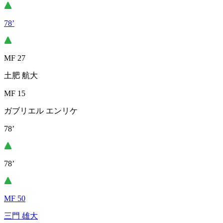
78’
MF 27
土肥 航大
MF 15
ガブリエル エンリケ
78’
78’
MF 50
三門 雄大