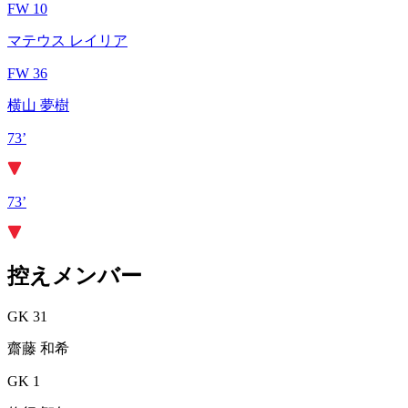
FW 10
マテウス レイリア
FW 36
横山 夢樹
73’
73’
控えメンバー
GK 31
齋藤 和希
GK 1