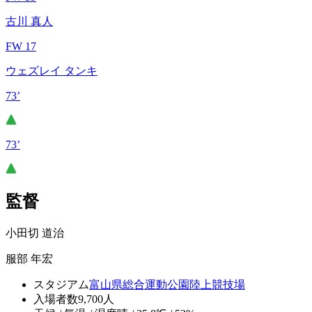
古川 真人
FW 17
ウェズレイ タンキ
73’
73’
監督
小田切 道治
服部 年宏
スタジアム
富山県総合運動公園陸上競技場
入場者数
9,700人