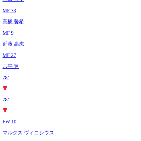
MF 33
髙橋 馨希
MF 9
近藤 高虎
MF 27
吉平 翼
78’
78’
FW 10
マルクス ヴィニシウス