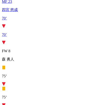
MF 23
四宮 悠成
70’
70’
FW 8
森 勇人
75’
75’