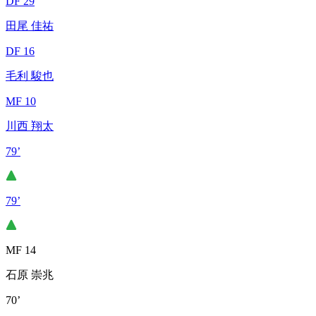
DF 29
田尾 佳祐
DF 16
毛利 駿也
MF 10
川西 翔太
79’
79’
MF 14
石原 崇兆
70’