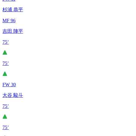
杉浦 恭平
MF 96
吉田 陣平
75’
75’
FW 30
大谷 駿斗
75’
75’