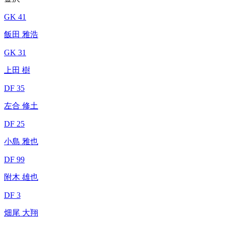
GK 41
飯田 雅浩
GK 31
上田 樹
DF 35
左合 修土
DF 25
小島 雅也
DF 99
附木 雄也
DF 3
畑尾 大翔