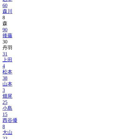
60
森川
8
森
90
後藤
30
丹羽
31
上田
4
松本
38
山本
3
畑尾
25
小島
15
西谷優
8
大山
23