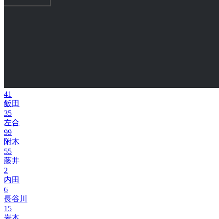
41
飯田
35
左合
99
附木
55
藤井
2
内田
6
長谷川
15
岩本