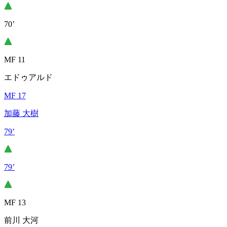
70’
MF 11
エドゥアルド
MF 17
加藤 大樹
79’
79’
MF 13
前川 大河