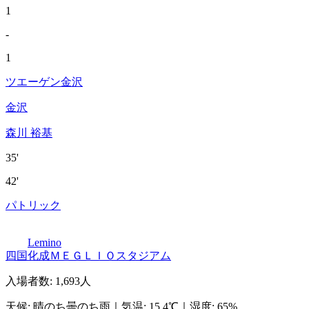
1
-
1
ツエーゲン金沢
金沢
森川 裕基
35'
42'
パトリック
Lemino
四国化成ＭＥＧＬＩＯスタジアム
入場者数
:
1,693人
天候
:
晴のち曇のち雨
｜
気温
:
15.4℃
｜
湿度
:
65%