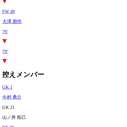
FW 49
大澤 朋也
79’
79’
控えメンバー
GK 1
今村 勇介
GK 21
山ノ井 拓己