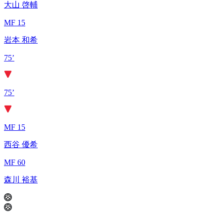
大山 啓輔
MF 15
岩本 和希
75’
75’
MF 15
西谷 優希
MF 60
森川 裕基