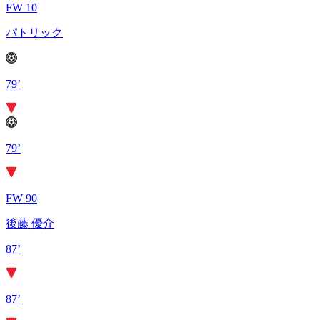
FW 10
パトリック
79’
79’
FW 90
後藤 優介
87’
87’