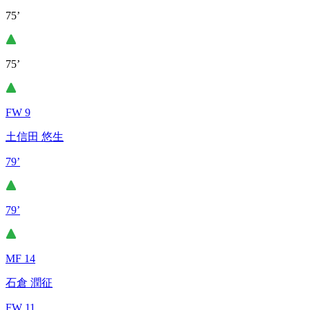
75’
75’
FW 9
土信田 悠生
79’
79’
MF 14
石倉 潤征
FW 11