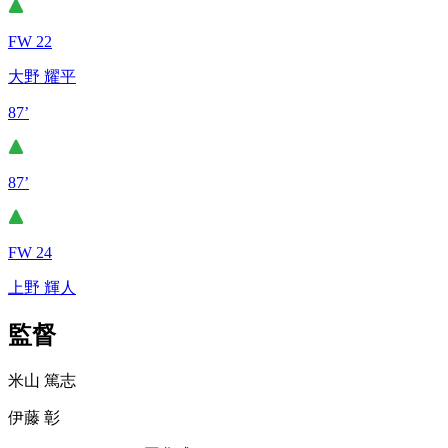
FW 22
大野 耀平
87’
87’
FW 24
上野 輝人
監督
米山 篤志
伊藤 彰