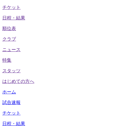
チケット
日程・結果
順位表
クラブ
ニュース
特集
スタッツ
はじめての方へ
ホーム
試合速報
チケット
日程・結果