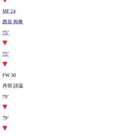
MF 24
西谷 和希
75’
75’
FW 30
丹羽 詩温
79’
79’