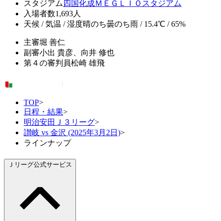
スタジアム
四国化成ＭＥＧＬＩＯスタジアム
入場者数
1,693人
天候 / 気温 / 湿度
晴のち曇のち雨 / 15.4℃ / 65%
主審
堀 善仁
副審
小出 貴彦、向井 修也
第４の審判員
松崎 雄飛
TOP
>
日程・結果
>
明治安田Ｊ３リーグ
>
讃岐 vs 金沢 (2025年3月2日)
>
ラインナップ
Ｊリーグ公式サービス