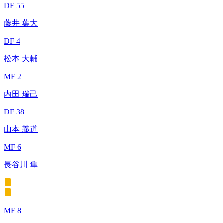
DF 55
藤井 葉大
DF 4
松本 大輔
MF 2
内田 瑞己
DF 38
山本 義道
MF 6
長谷川 隼
MF 8