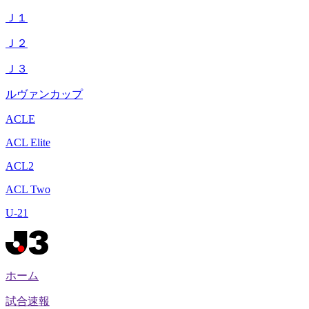
Ｊ１
Ｊ２
Ｊ３
ルヴァンカップ
ACLE
ACL Elite
ACL2
ACL Two
U-21
ホーム
試合速報