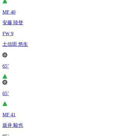
MF 40
安藤 陸登
FW 9
土信田 悠生
65’
65’
MF 41
坂井 駿也