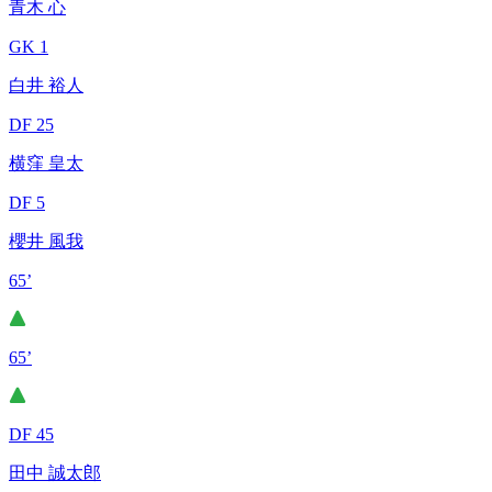
青木 心
GK 1
白井 裕人
DF 25
横窪 皇太
DF 5
櫻井 風我
65’
65’
DF 45
田中 誠太郎