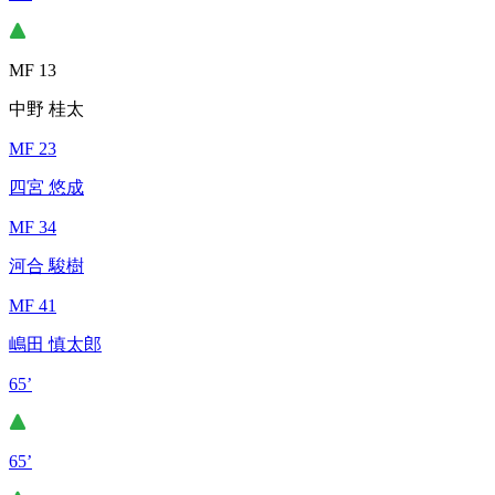
MF 13
中野 桂太
MF 23
四宮 悠成
MF 34
河合 駿樹
MF 41
嶋田 慎太郎
65’
65’