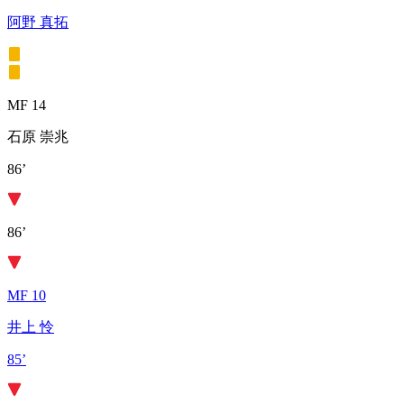
阿野 真拓
MF 14
石原 崇兆
86’
86’
MF 10
井上 怜
85’