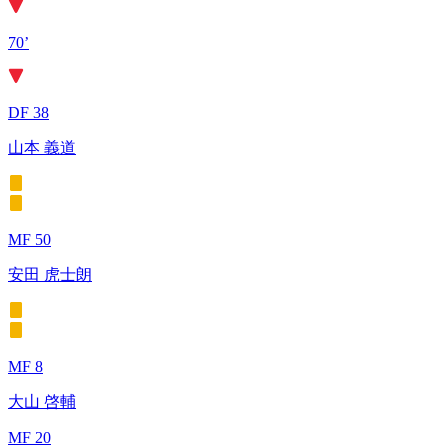
70’
DF 38
山本 義道
MF 50
安田 虎士朗
MF 8
大山 啓輔
MF 20