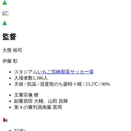
67’
監督
大熊 裕司
伊藤 彰
スタジアム
いちご宮崎新富サッカー場
入場者数
1,386人
天候 / 気温 / 湿度
雨のち曇時々晴 / 23.2℃ / 90%
主審
宗像 瞭
副審
原田 大輔、山田 昌輝
第４の審判員
南薗 憲周
TOP
>