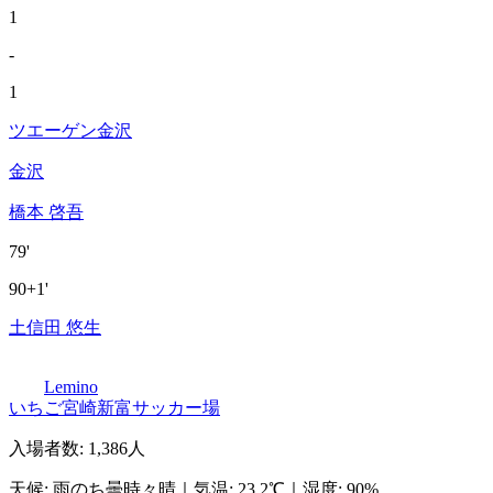
1
-
1
ツエーゲン金沢
金沢
橋本 啓吾
79'
90+1'
土信田 悠生
Lemino
いちご宮崎新富サッカー場
入場者数
:
1,386人
天候
:
雨のち曇時々晴
｜
気温
:
23.2℃
｜
湿度
:
90%