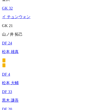
GK 32
イ チュンウォン
GK 21
山ノ井 拓己
DF 24
松本 雄真
DF 4
松本 大輔
DF 33
黒木 謙吾
DF 20