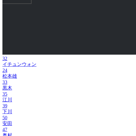
32
イチュンウォン
24
松本雄
33
黒木
35
江川
39
下川
50
安田
47
奥村