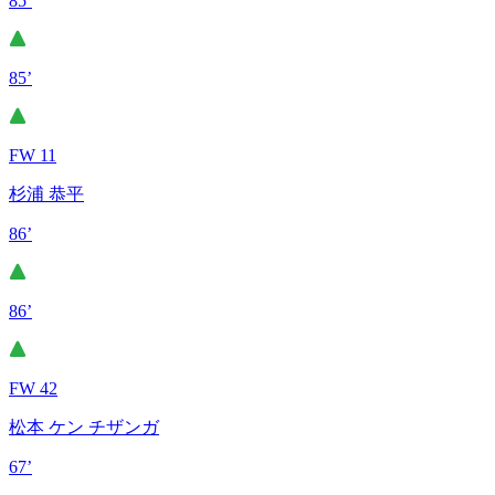
85’
85’
FW 11
杉浦 恭平
86’
86’
FW 42
松本 ケン チザンガ
67’