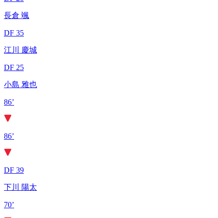
長倉 颯
DF 35
江川 慶城
DF 25
小島 雅也
86’
86’
DF 39
下川 陽太
70’