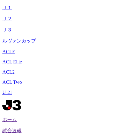
Ｊ１
Ｊ２
Ｊ３
ルヴァンカップ
ACLE
ACL Elite
ACL2
ACL Two
U-21
ホーム
試合速報