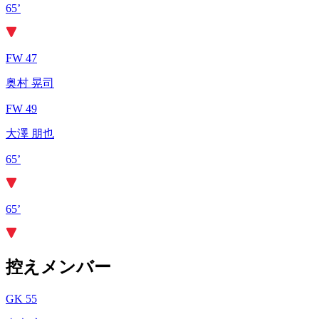
65’
FW 47
奥村 晃司
FW 49
大澤 朋也
65’
65’
控えメンバー
GK 55