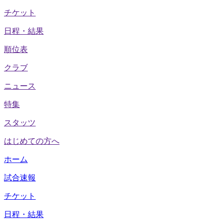
チケット
日程・結果
順位表
クラブ
ニュース
特集
スタッツ
はじめての方へ
ホーム
試合速報
チケット
日程・結果