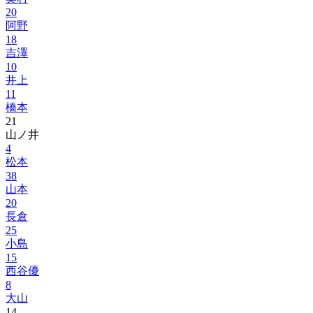
20
阿野
18
吉澤
10
井上
11
橋本
21
山ノ井
4
松本
38
山本
20
長倉
25
小島
15
西谷優
8
大山
14