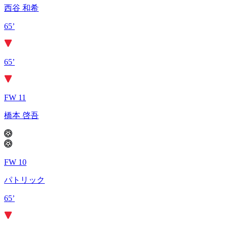
西谷 和希
65’
65’
FW 11
橋本 啓吾
FW 10
パトリック
65’