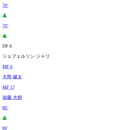
70’
70’
DF 6
ジェフェルソン ジャリ
MF 6
大熊 健太
MF 17
加藤 大樹
86’
86’