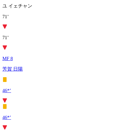
ユ イェチャン
71’
71’
MF 8
芳賀 日陽
46*’
46*’