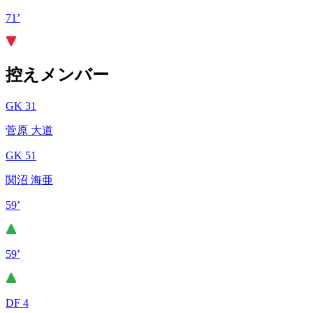
71’
控えメンバー
GK 31
菅原 大道
GK 51
関沼 海亜
59’
59’
DF 4