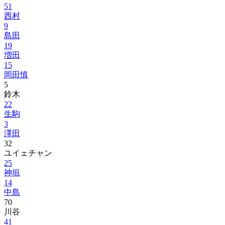
51
西村
9
島田
19
増田
15
岡田慎
5
鈴木
22
生駒
3
澤田
32
ユイェチャン
25
神垣
14
中島
70
川谷
41