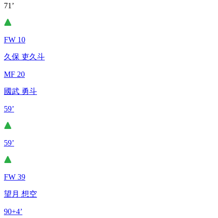
71’
FW 10
久保 吏久斗
MF 20
國武 勇斗
59’
59’
FW 39
望月 想空
90+4’