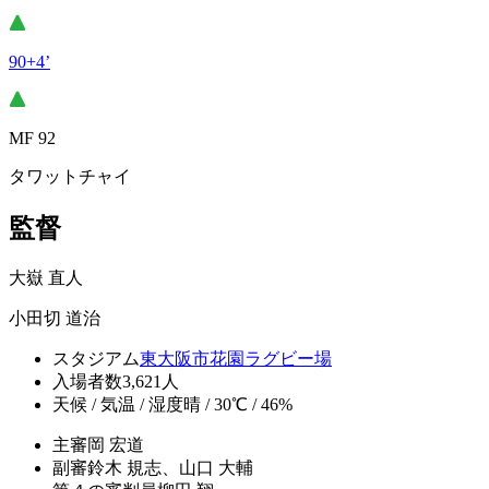
90+4’
MF 92
タワットチャイ
監督
大嶽 直人
小田切 道治
スタジアム
東大阪市花園ラグビー場
入場者数
3,621人
天候 / 気温 / 湿度
晴 / 30℃ / 46%
主審
岡 宏道
副審
鈴木 規志、山口 大輔