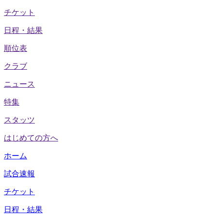
チケット
日程・結果
順位表
クラブ
ニュース
特集
スタッツ
はじめての方へ
ホーム
試合速報
チケット
日程・結果