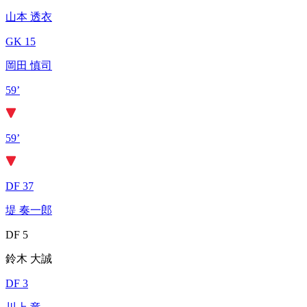
山本 透衣
GK 15
岡田 慎司
59’
59’
DF 37
堤 奏一郎
DF 5
鈴木 大誠
DF 3