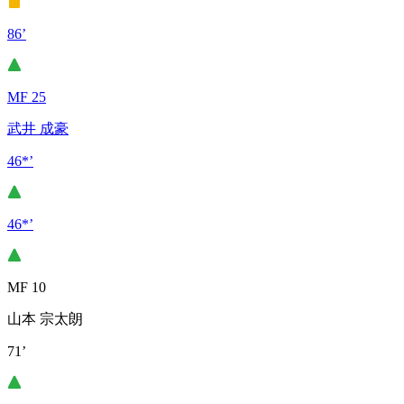
86’
MF 25
武井 成豪
46*’
46*’
MF 10
山本 宗太朗
71’