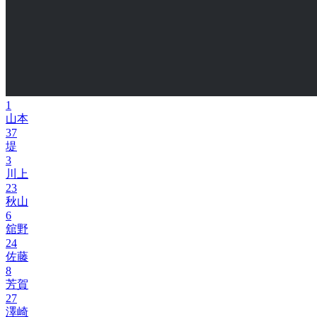
1
山本
37
堤
3
川上
23
秋山
6
舘野
24
佐藤
8
芳賀
27
澤崎