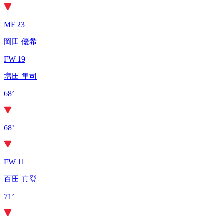
MF 23
岡田 優希
FW 19
増田 隼司
68’
68’
FW 11
百田 真登
71’