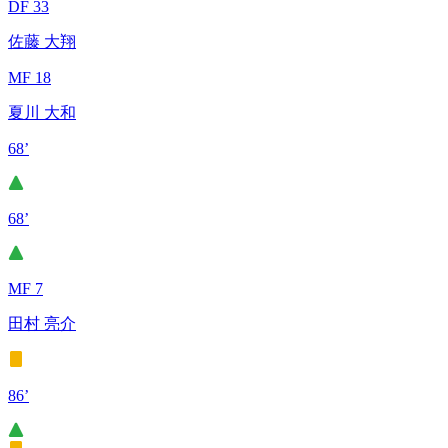
DF 33
佐藤 大翔
MF 18
夏川 大和
68’
68’
MF 7
田村 亮介
86’