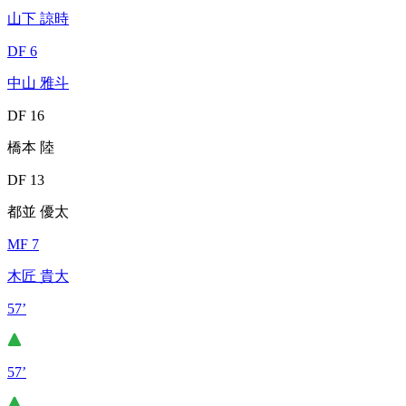
山下 諒時
DF 6
中山 雅斗
DF 16
橋本 陸
DF 13
都並 優太
MF 7
木匠 貴大
57’
57’