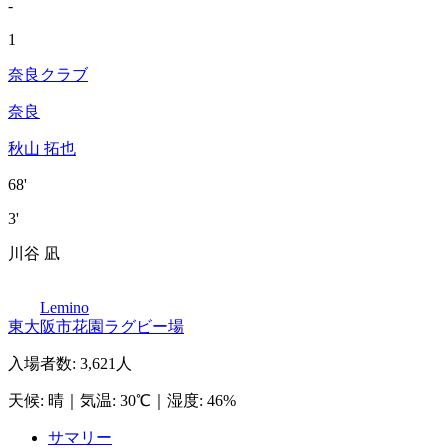
-
1
奈良クラブ
奈良
秋山 拓也
68'
3'
川谷 凪
Lemino
東大阪市花園ラグビー場
入場者数
:
3,621人
天候
:
晴
｜
気温
:
30℃
｜
湿度
:
46%
サマリー