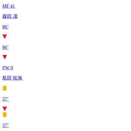
MF 41
森田 凜
86’
86’
FW 9
島田 拓海
57’
57’