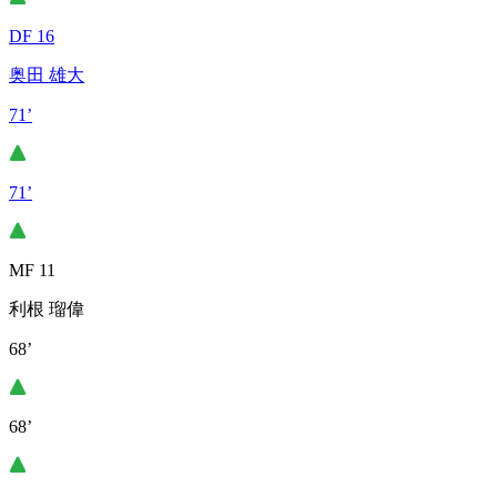
DF 16
奥田 雄大
71’
71’
MF 11
利根 瑠偉
68’
68’