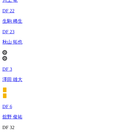
川上 竜
DF 22
生駒 稀生
DF 23
秋山 拓也
DF 3
澤田 雄大
DF 6
舘野 俊祐
DF 32