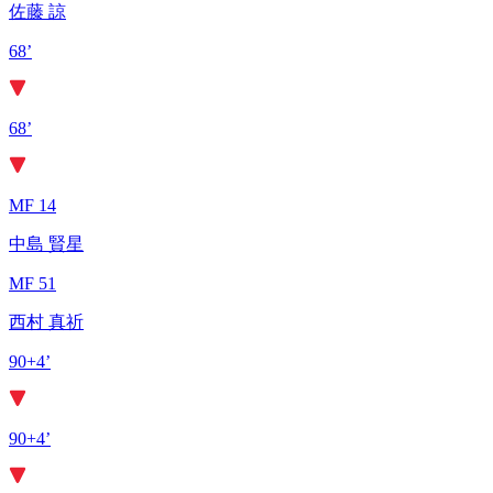
佐藤 諒
68’
68’
MF 14
中島 賢星
MF 51
西村 真祈
90+4’
90+4’