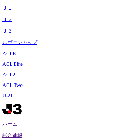
Ｊ１
Ｊ２
Ｊ３
ルヴァンカップ
ACLE
ACL Elite
ACL2
ACL Two
U-21
ホーム
試合速報