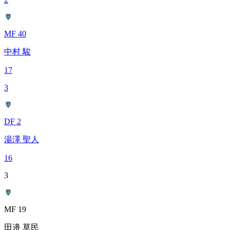
MF 40
中村 駿
17
3
DF 2
湯澤 聖人
16
3
MF 19
田邉 草民