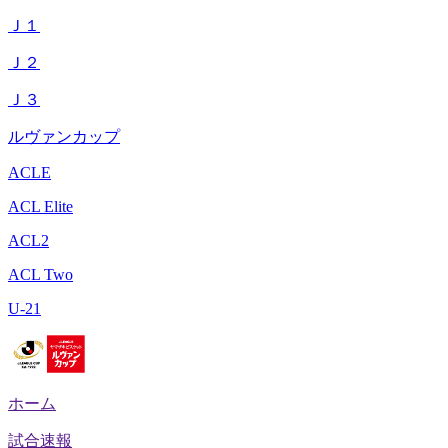
Ｊ１
Ｊ２
Ｊ３
ルヴァンカップ
ACLE
ACL Elite
ACL2
ACL Two
U-21
ホーム
試合速報