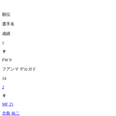
順位
選手名
成績
1
FW 9
フアンマ デルガド
14
2
MF 25
北島 祐二