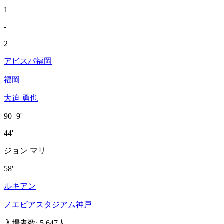
1
-
2
アビスパ福岡
福岡
大迫 勇也
90+9'
44'
ジョン マリ
58'
ルキアン
ノエビアスタジアム神戸
入場者数
:
5,647人