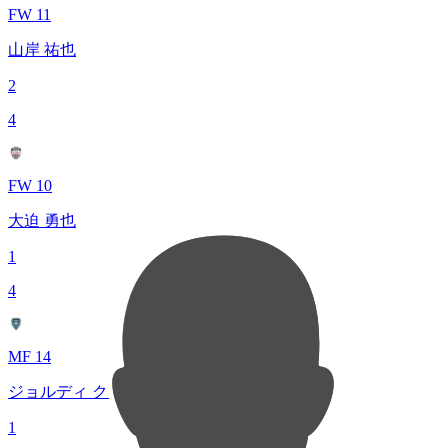
FW 11
山岸 祐也
2
4
FW 10
大迫 勇也
1
4
MF 14
ジョルディ クルークス
1