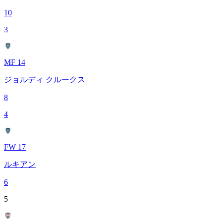
10
3
MF 14
ジョルディ クルークス
8
4
FW 17
ルキアン
6
5