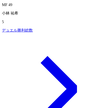
MF 49
小林 祐希
5
デュエル勝利総数