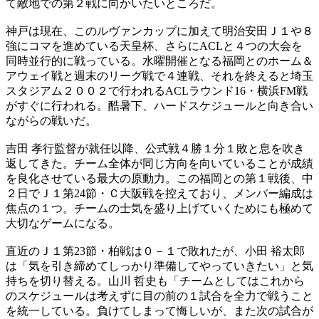
て敵地での第２戦に向かいたいところだ。
神戸は現在、このルヴァンカップに加えて明治安田Ｊ１や８
強にコマを進めている天皇杯、さらにACLと４つの大会を
同時並行的に戦っている。水曜開催となる福岡とのホーム＆
アウェイ戦と週末のリーグ戦で４連戦、それを終えると埼玉
スタジアム２００２で行われるACLラウンド16・横浜FM戦
がすぐに行われる。酷暑下、ハードスケジュールと向き合い
ながらの戦いだ。
吉田 孝行監督が就任以降、公式戦４勝１分１敗と息を吹き
返してきた。チーム全体が同じ方向を向いていることが成績
を良化させている最大の原動力。この福岡との第１戦後、中
２日でＪ１第24節・Ｃ大阪戦を控えており、メンバー編成は
焦点の１つ。チームの士気を盛り上げていくためにも極めて
大切なゲームになる。
直近のＪ１第23節・柏戦は０－１で敗れたが、小田 裕太郎
は「気を引き締めてしっかり準備してやっていきたい」と気
持ちを切り替える。山川 哲史も「チームとしてはこれから
のスケジュールは考えずに目の前の１試合を全力で戦うこと
を統一している。負けてしまって悔しいが、また次の試合が