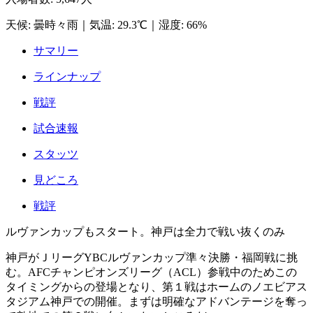
天候
:
曇時々雨
｜
気温
:
29.3℃
｜
湿度
:
66%
サマリー
ラインナップ
戦評
試合速報
スタッツ
見どころ
戦評
ルヴァンカップもスタート。神戸は全力で戦い抜くのみ
神戸がＪリーグYBCルヴァンカップ準々決勝・福岡戦に挑
む。AFCチャンピオンズリーグ（ACL）参戦中のためこの
タイミングからの登場となり、第１戦はホームのノエビアス
タジアム神戸での開催。まずは明確なアドバンテージを奪っ