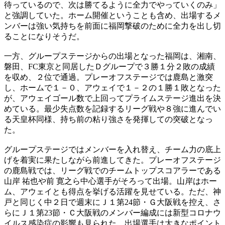
待っているので、次は勝てるように全力でやっていくのみ」
と強調していた。ホーム開催ということも含め、出場するメ
ンバーは強い気持ちを前面に福岡撃破のために全力を出し切
ることになりそうだ。
一方、グループステージからの出場となった福岡は、湘南、
磐田、FC東京と同居したＤグループで３勝１分２敗の成績
を収め、２位で通過。プレーオフステージでは鹿島と激突
し、ホームで１－０、アウェイで１－２の１勝１敗となった
が、アウェイゴール数で上回ってプライムステージ進出を決
めている。最少失点数を記録するリーグ戦や８強に進んでい
る天皇杯同様、持ち前の粘り強さを発揮しての突破となっ
た。
グループステージではメンバーを入れ替え、チーム力の底上
げを着実に果たしながら前進してきた。プレーオフステージ
の鹿島戦では、リーグ戦でのチームトップスコアラーである
山岸 祐也や前 寛之ら中心選手がそろって出場。山岸はホー
ム、アウェイとも得点を挙げる活躍を見せている。ただ、神
戸と同じく中２日で週末にＪ１第24節・Ｇ大阪戦を控え、さ
らにＪ１第23節・Ｃ大阪戦のメンバー編成には新型コロナウ
イルス感染症の影響も見られた。出場選手は大きなポイント