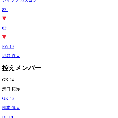
シマブク カズヨシ
83’
83’
FW 19
細谷 真大
控えメンバー
GK 24
瀬口 拓弥
GK 46
松本 健太
DF 18