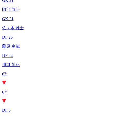
GK 21
阿部 航斗
GK 21
佐々木 雅士
DF 25
藤原 奏哉
DF 24
川口 尚紀
67’
67’
DF 5