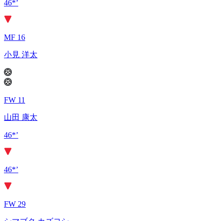
46*’
MF 16
小見 洋太
FW 11
山田 康太
46*’
46*’
FW 29