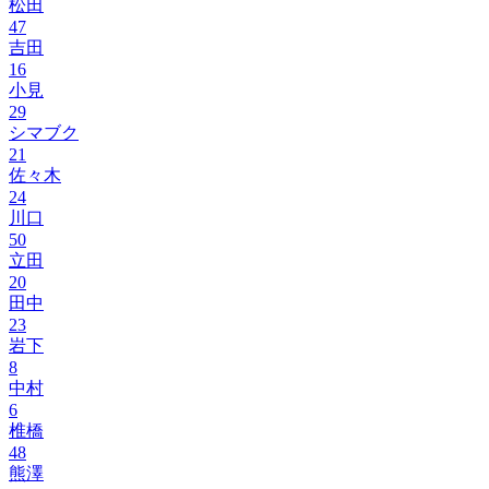
松田
47
吉田
16
小見
29
シマブク
21
佐々木
24
川口
50
立田
20
田中
23
岩下
8
中村
6
椎橋
48
熊澤