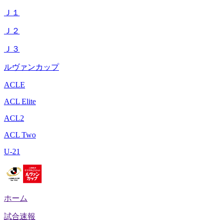
Ｊ１
Ｊ２
Ｊ３
ルヴァンカップ
ACLE
ACL Elite
ACL2
ACL Two
U-21
ホーム
試合速報