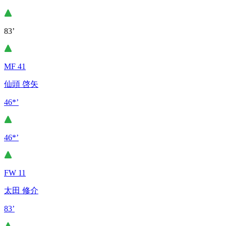
83’
MF 41
仙頭 啓矢
46*’
46*’
FW 11
太田 修介
83’