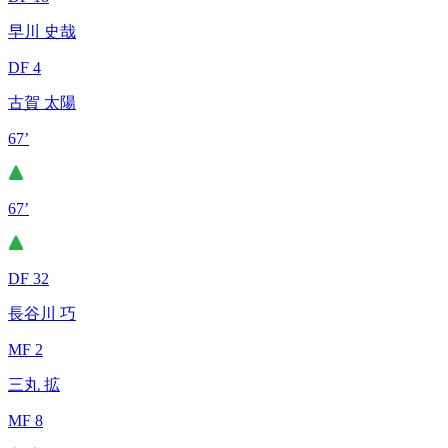
早川 史哉
DF 4
古賀 太陽
67’
67’
DF 32
長谷川 巧
MF 2
三丸 拡
MF 8