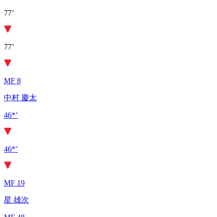
77’
77’
MF 8
中村 慶太
46*’
46*’
MF 19
星 雄次