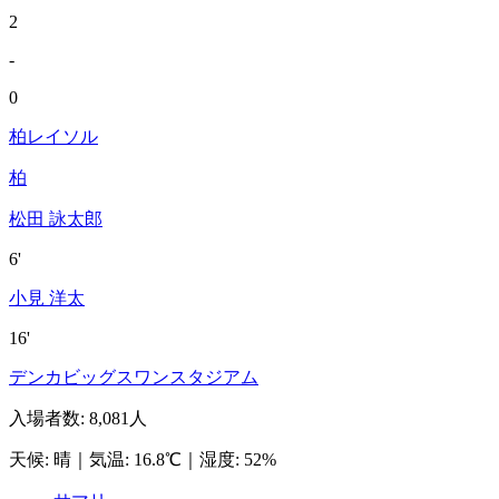
2
-
0
柏レイソル
柏
松田 詠太郎
6'
小見 洋太
16'
デンカビッグスワンスタジアム
入場者数
:
8,081人
天候
:
晴
｜
気温
:
16.8℃
｜
湿度
:
52%