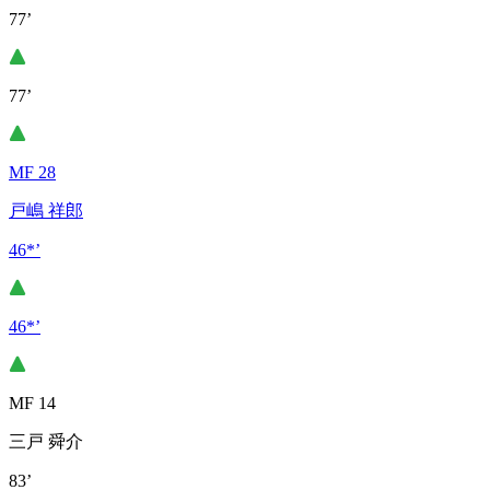
77’
77’
MF 28
戸嶋 祥郎
46*’
46*’
MF 14
三戸 舜介
83’