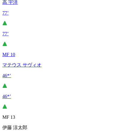
高 宇洋
77’
77’
MF 10
マテウス サヴィオ
46*’
46*’
MF 13
伊藤 涼太郎