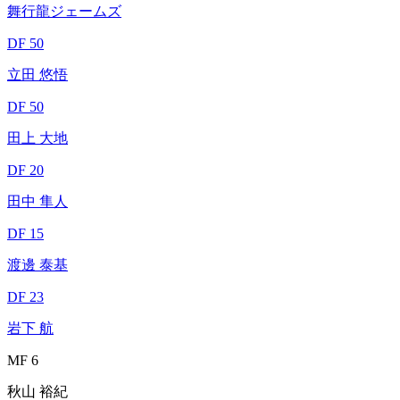
舞行龍ジェームズ
DF 50
立田 悠悟
DF 50
田上 大地
DF 20
田中 隼人
DF 15
渡邊 泰基
DF 23
岩下 航
MF 6
秋山 裕紀