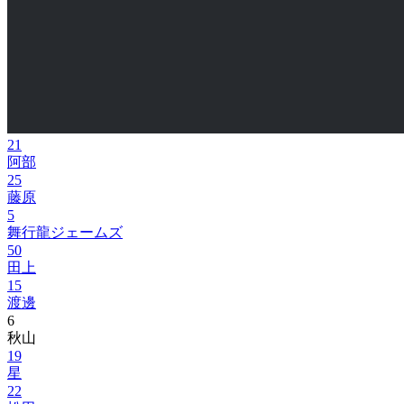
21
阿部
25
藤原
5
舞行龍ジェームズ
50
田上
15
渡邊
6
秋山
19
星
22