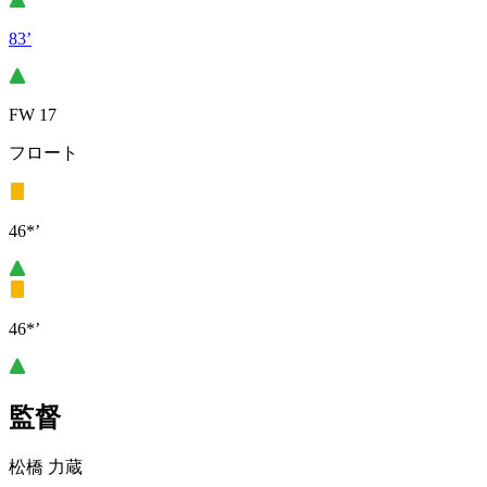
83’
FW 17
フロート
46*’
46*’
監督
松橋 力蔵