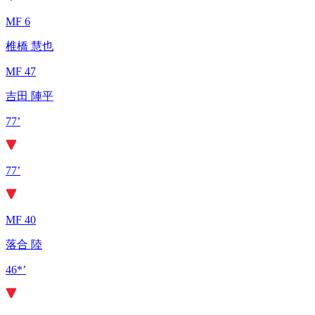
MF 6
椎橋 慧也
MF 47
吉田 陣平
77’
77’
MF 40
落合 陸
46*’