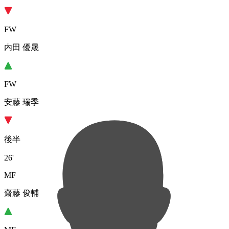
FW
内田 優晟
FW
安藤 瑞季
後半
26'
MF
齋藤 俊輔