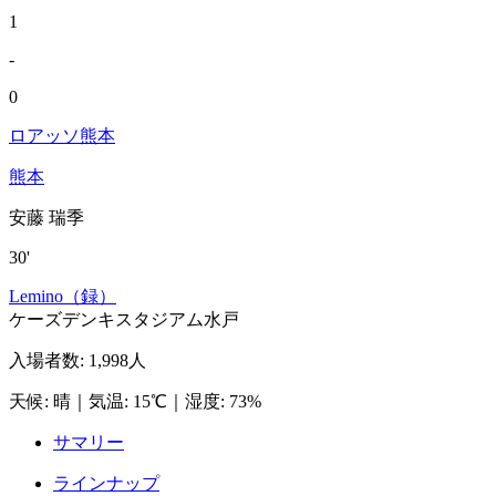
1
-
0
ロアッソ熊本
熊本
安藤 瑞季
30'
Lemino（録）
ケーズデンキスタジアム水戸
入場者数
:
1,998人
天候
:
晴
｜
気温
:
15℃
｜
湿度
:
73%
サマリー
ラインナップ