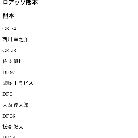
ロアッソ熊本
熊本
GK 34
西川 幸之介
GK 23
佐藤 優也
DF 97
鷹啄 トラビス
DF 3
大西 遼太郎
DF 36
板倉 健太
DF 24