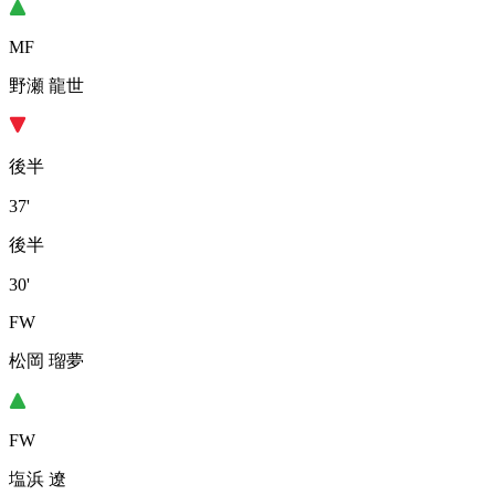
MF
野瀬 龍世
後半
37'
後半
30'
FW
松岡 瑠夢
FW
塩浜 遼