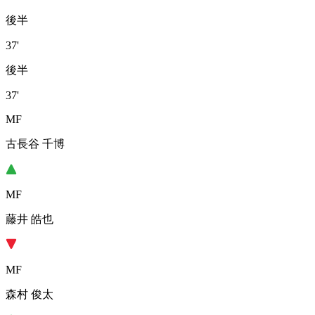
後半
37'
後半
37'
MF
古長谷 千博
MF
藤井 皓也
MF
森村 俊太