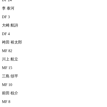
李 泰河
DF 3
大崎 航詩
DF 4
袴田 裕太郎
MF 82
川上 航立
MF 15
三島 頌平
MF 10
前田 椋介
MF 8