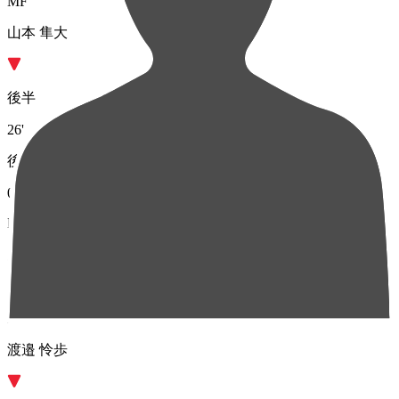
MF
山本 隼大
後半
26'
後半
0'
MF
大本 祐槻
MF
渡邉 怜歩