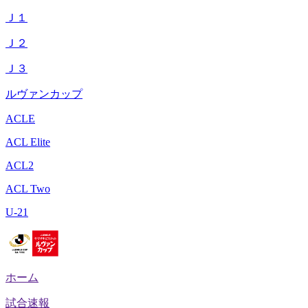
Ｊ１
Ｊ２
Ｊ３
ルヴァンカップ
ACLE
ACL Elite
ACL2
ACL Two
U-21
ホーム
試合速報