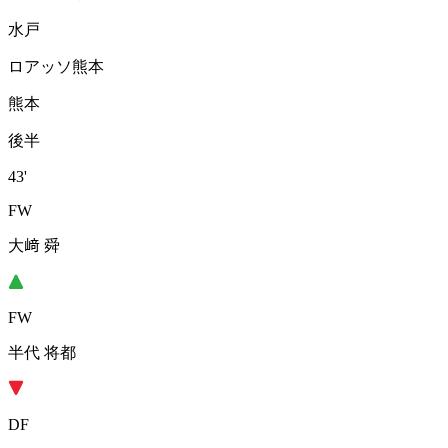
水戸
ロアッソ熊本
熊本
後半
43'
FW
大﨑 舜
FW
半代 将都
DF