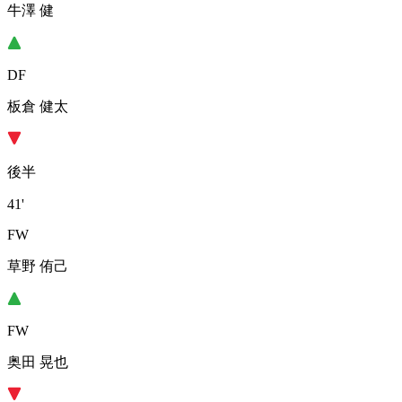
牛澤 健
DF
板倉 健太
後半
41'
FW
草野 侑己
FW
奥田 晃也