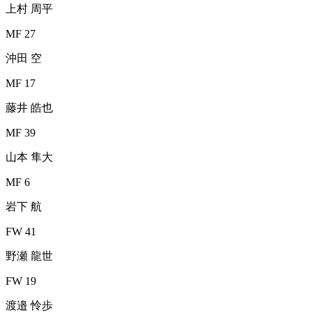
上村 周平
MF 27
沖田 空
MF 17
藤井 皓也
MF 39
山本 隼大
MF 6
岩下 航
FW 41
野瀬 龍世
FW 19
渡邉 怜歩