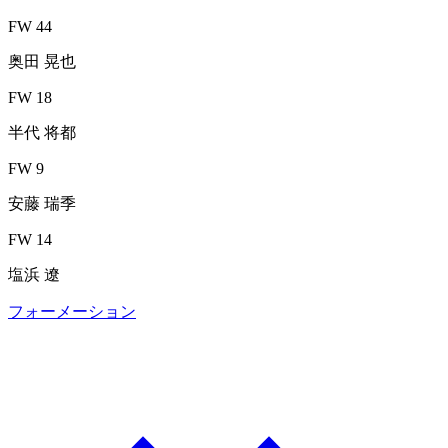
FW 44
奥田 晃也
FW 18
半代 将都
FW 9
安藤 瑞季
FW 14
塩浜 遼
フォーメーション