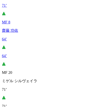
71’
MF 8
齋藤 功佑
64’
64’
MF 20
ミゲル シルヴェイラ
71’
71’