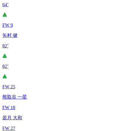
64’
FW 9
矢村 健
82’
82’
FW 25
熊取谷 一星
FW 18
若月 大和
FW 27