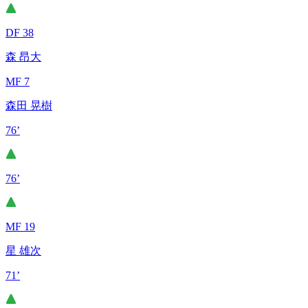
DF 38
森 昂大
MF 7
森田 晃樹
76’
76’
MF 19
星 雄次
71’