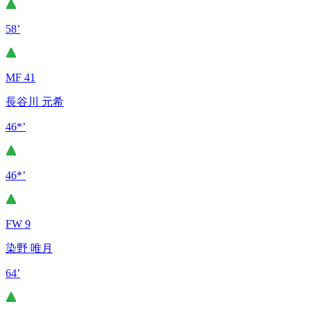
58’
MF 41
長谷川 元希
46*’
46*’
FW 9
染野 唯月
64’