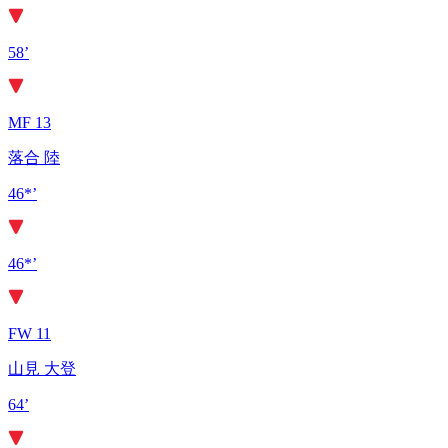
58’
MF 13
落合 陸
46*’
46*’
FW 11
山見 大登
64’