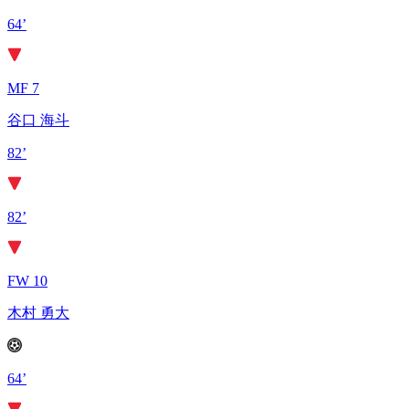
64’
MF 7
谷口 海斗
82’
82’
FW 10
木村 勇大
64’