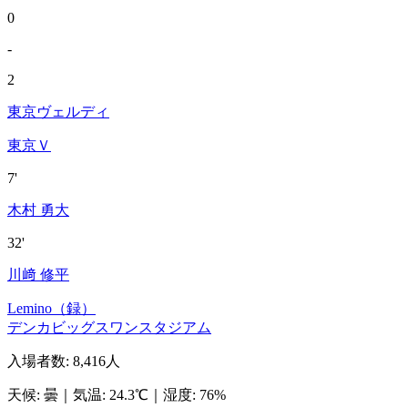
0
-
2
東京ヴェルディ
東京Ｖ
7'
木村 勇大
32'
川﨑 修平
Lemino（録）
デンカビッグスワンスタジアム
入場者数
:
8,416人
天候
:
曇
｜
気温
:
24.3℃
｜
湿度
:
76%