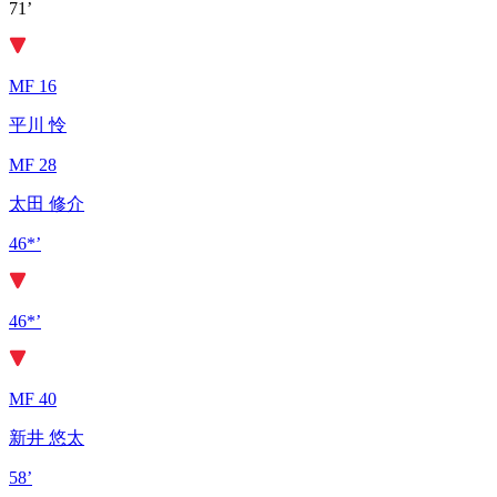
71’
MF 16
平川 怜
MF 28
太田 修介
46*’
46*’
MF 40
新井 悠太
58’