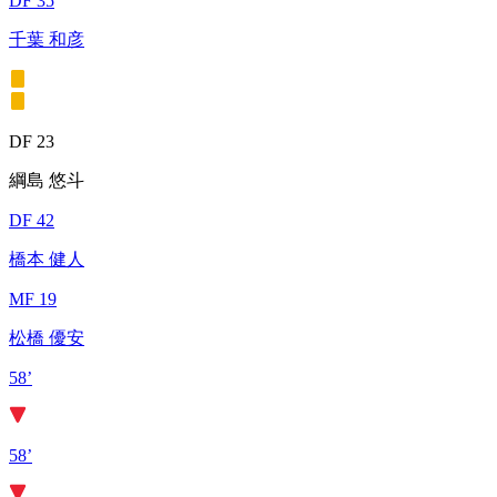
DF 35
千葉 和彦
DF 23
綱島 悠斗
DF 42
橋本 健人
MF 19
松橋 優安
58’
58’