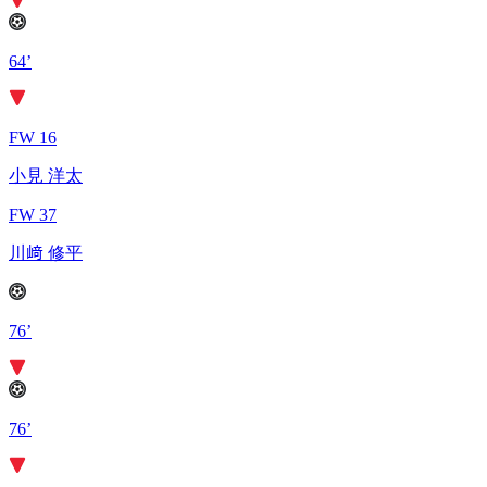
64’
FW 16
小見 洋太
FW 37
川﨑 修平
76’
76’