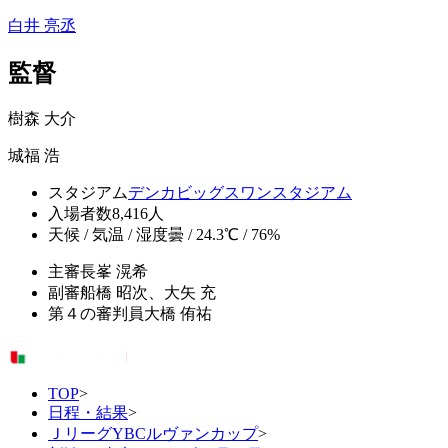
白井 亮丞
監督
樹森 大介
城福 浩
スタジアム
デンカビッグスワンスタジアム
入場者数
8,416人
天候 / 気温 / 湿度
曇 / 24.3℃ / 76%
主審
長峯 滉希
副審
船橋 昭次、大矢 充
第４の審判員
大橋 侑祐
TOP
>
日程・結果
>
ＪリーグYBCルヴァンカップ
>