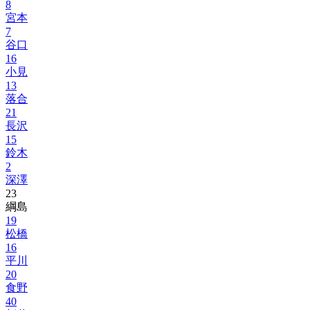
8
宮本
7
谷口
16
小見
13
落合
21
長沢
15
鈴木
2
深澤
23
綱島
19
松橋
16
平川
20
食野
40