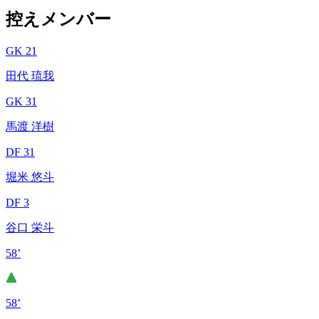
控えメンバー
GK 21
田代 琉我
GK 31
馬渡 洋樹
DF 31
堀米 悠斗
DF 3
谷口 栄斗
58’
58’