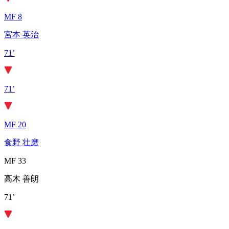
MF 8
宮本 英治
71’
71’
MF 20
食野 壮磨
MF 33
高木 善朗
71’