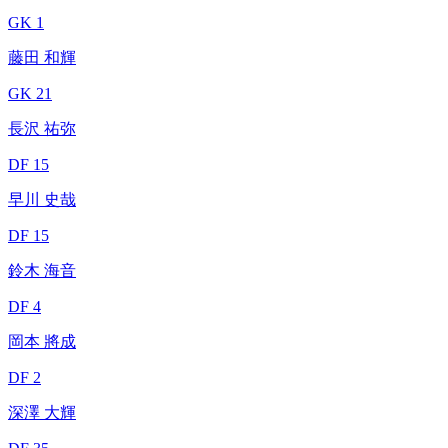
GK 1
藤田 和輝
GK 21
長沢 祐弥
DF 15
早川 史哉
DF 15
鈴木 海音
DF 4
岡本 將成
DF 2
深澤 大輝