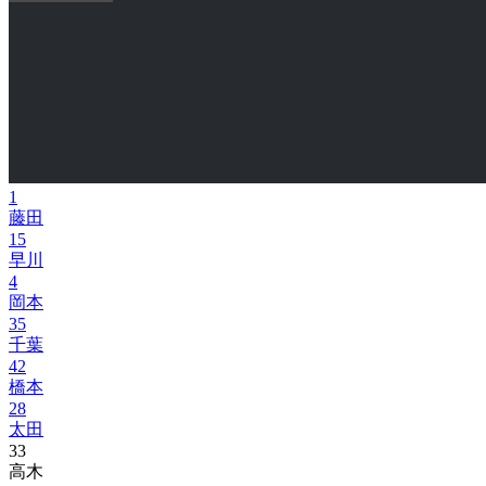
1
藤田
15
早川
4
岡本
35
千葉
42
橋本
28
太田
33
高木