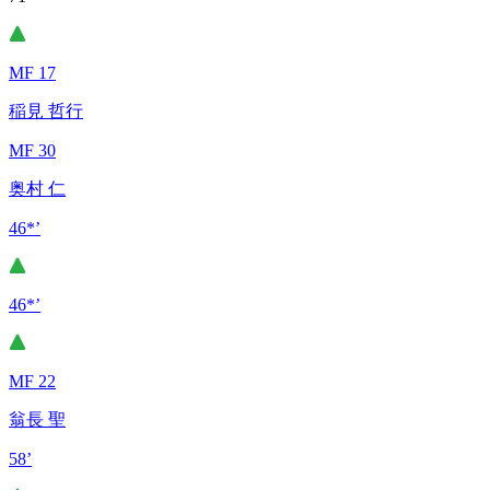
MF 17
稲見 哲行
MF 30
奥村 仁
46*’
46*’
MF 22
翁長 聖
58’