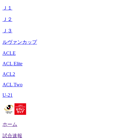
Ｊ１
Ｊ２
Ｊ３
ルヴァンカップ
ACLE
ACL Elite
ACL2
ACL Two
U-21
ホーム
試合速報