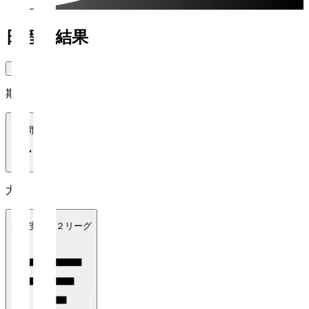
日程・結果
期間
1週間
大会
明治安田Ｊ２リーグ