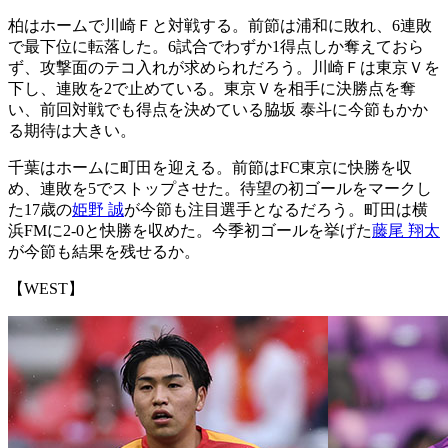
柏はホームで川崎Ｆと対戦する。前節は浦和に敗れ、6連敗
で最下位に転落した。6試合でわずか1得点しか奪えておら
ず、攻撃面のテコ入れが求められだろう。川崎Ｆは東京Ｖを
下し、連敗を2で止めている。東京Ｖを相手に決勝点を奪
い、前回対戦でも得点を決めている脇坂 泰斗に今節もかか
る期待は大きい。
千葉はホームに町田を迎える。前節はFC東京に快勝を収
め、連敗を5でストップさせた。待望の初ゴールをマークし
た17歳の
姫野 誠
が今節も注目選手となるだろう。町田は横
浜FMに2-0と快勝を収めた。今季初ゴールを挙げた
藤尾 翔太
が今節も結果を残せるか。
【WEST】