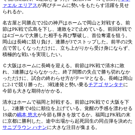
ァエル エリアス
が再びチームに勢いをもたらす活躍を見せ
られるか。
名古屋と同勝点で2位の神戸はホームで岡山と対戦する。前
節はPK戦で広島を下し、連敗を2で止めている。前回対戦で
は4ゴールで大勝した相手を再び撃破し、首位奪還を狙う。
岡山は長崎に競り負け、連勝が3でストップした。前半の2失
点で苦しくなっただけに、立ち上がりから受け身にならず、
積極的な戦いを実現したい。
Ｃ大阪はホームに長崎を迎える。前節はPK戦で清水に敗
れ、3連勝はならなかった。終了間際の失点で勝ち切れなか
っただけに、試合の終わらせ方がテーマとなる。長崎は岡山
に2-1で競り勝った。3戦連発と勢い乗る
チアゴ サンタナ
に
今節も大きな期待がかかる。
清水はホームで福岡と対戦する。前節はPK戦でＣ大阪を下
し、2連勝で4位に順位を上げている。覚醒の予感を漂わせる
19歳の
嶋本 悠大
が今節も輝きを放てるか。福岡はPK戦の末
に京都に勝利した。途中出場から起死回生の同点弾を決めた
サニブラウン ハナン
に大きな注目が集まる。