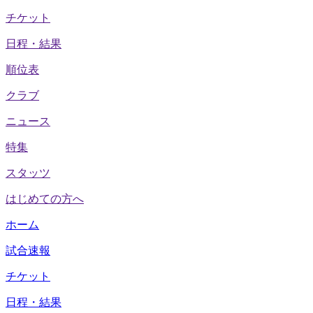
チケット
日程・結果
順位表
クラブ
ニュース
特集
スタッツ
はじめての方へ
ホーム
試合速報
チケット
日程・結果