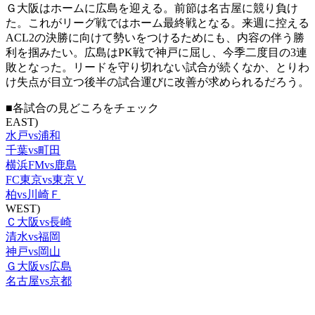
Ｇ大阪はホームに広島を迎える。前節は名古屋に競り負け
た。これがリーグ戦ではホーム最終戦となる。来週に控える
ACL2の決勝に向けて勢いをつけるためにも、内容の伴う勝
利を掴みたい。広島はPK戦で神戸に屈し、今季二度目の3連
敗となった。リードを守り切れない試合が続くなか、とりわ
け失点が目立つ後半の試合運びに改善が求められるだろう。
■各試合の見どころをチェック
EAST)
水戸vs浦和
千葉vs町田
横浜FMvs鹿島
FC東京vs東京Ｖ
柏vs川崎Ｆ
WEST)
Ｃ大阪vs長崎
清水vs福岡
神戸vs岡山
Ｇ大阪vs広島
名古屋vs京都