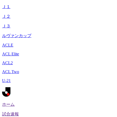
Ｊ１
Ｊ２
Ｊ３
ルヴァンカップ
ACLE
ACL Elite
ACL2
ACL Two
U-21
ホーム
試合速報