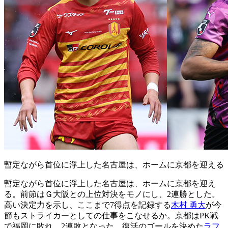
暫定ながら首位に浮上した名古屋は、ホームに京都を迎える
暫定ながら首位に浮上した名古屋は、ホームに京都を迎え
る。前節はＧ大阪との上位対決をモノにし、2連勝とした。
高い決定力を示し、ここまで7得点を記録する
木村 勇大
が今
節もストライカーとしての仕事をこなせるか。京都はPK戦
で福岡に敗れ、2連敗となった。復活のゴールを決めた
ラフ