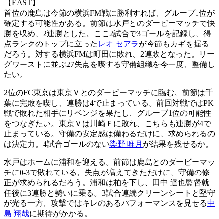
【EAST】
首位の鹿島は今節の横浜FM戦に勝利すれば、グループ1位が
確定する可能性がある。前節は水戸とのダービーマッチで快
勝を収め、2連勝とした。ここ2試合で3ゴールを記録し、得
点ランクのトップに立った
レオ セアラ
が今節もカギを握る
だろう。対する横浜FMは町田に敗れ、2連敗となった。リー
グワーストに並ぶ27失点を喫する守備組織を今一度、整備し
たい。
2位のFC東京は東京Ｖとのダービーマッチに臨む。前節は千
葉に完敗を喫し、連勝は4で止まっている。前回対戦ではPK
戦で敗れた相手にリベンジを果たし、グループ1位の可能性
をつなぎたい。東京Ｖは川崎Ｆに敗れ、こちらも連勝が4で
止まっている。守備の安定感は備わるだけに、求められるの
は決定力。4試合ゴールのない
染野 唯月
が結果を残せるか。
水戸はホームに浦和を迎える。前節は鹿島とのダービーマッ
チに0-3で敗れている。失点が増えてきただけに、守備の修
正が求められるだろう。浦和は柏を下し、田中 達也監督就
任後に3連勝と勢いに乗る。3試合連続クリーンシートと堅守
が光る一方、攻撃ではキレのあるパフォーマンスを見せる
中
島 翔哉
に期待がかかる。