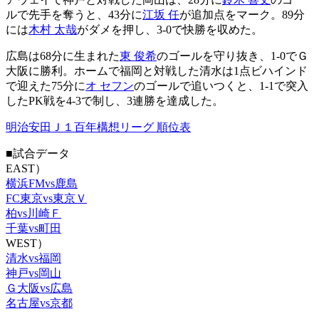
ルで先手を奪うと、43分に
江坂 任
が追加点をマーク。89分
には
木村 太哉
がダメを押し、3-0で快勝を収めた。
広島は68分に生まれた
東 俊希
のゴールを守り抜き、1-0でＧ
大阪に勝利。ホームで福岡と対戦した清水は1点ビハインド
で迎えた75分に
オ セフン
のゴールで追いつくと、1-1で突入
したPK戦を4-3で制し、3連勝を達成した。
明治安田Ｊ１百年構想リーグ 順位表
■試合データ
EAST）
横浜FMvs鹿島
FC東京vs東京Ｖ
柏vs川崎Ｆ
千葉vs町田
WEST）
清水vs福岡
神戸vs岡山
Ｇ大阪vs広島
名古屋vs京都