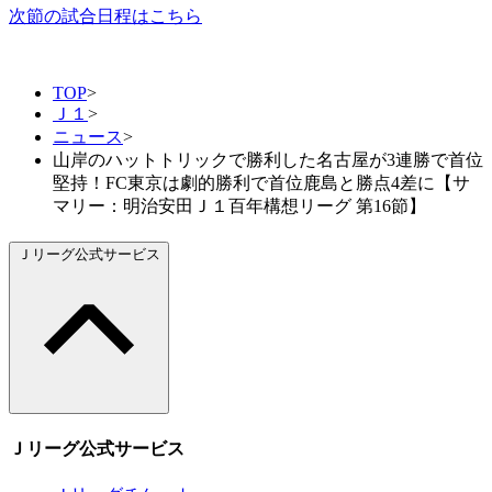
次節の試合日程はこちら
TOP
>
Ｊ１
>
ニュース
>
山岸のハットトリックで勝利した名古屋が3連勝で首位
堅持！FC東京は劇的勝利で首位鹿島と勝点4差に【サ
マリー：明治安田Ｊ１百年構想リーグ 第16節】
Ｊリーグ公式サービス
Ｊリーグ公式サービス