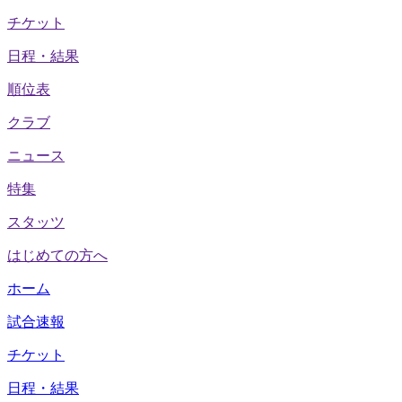
チケット
日程・結果
順位表
クラブ
ニュース
特集
スタッツ
はじめての方へ
ホーム
試合速報
チケット
日程・結果