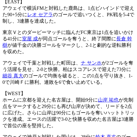
【EAST】
アウェイで横浜FMと対戦した鹿島は、1点ビハインドで迎え
た90+5分に
レオ セアラ
のゴールで追いつくと、PK戦を5-4で
制し、3連勝を達成した。
東京Ｖとのダービーマッチに臨んだFC東京は1点を追いかけ
る41分に
室屋 成
が同点ゴールを奪うと、終了間際に
長倉 幹
樹
が値千金の決勝ゴールをマークし、2-1と劇的な逆転勝利
を収めた。
アウェイで千葉と対戦した町田は、
ナ サンホ
が2ゴールを奪
う活躍を見せ、2-0と快勝。柏はスコアレスで迎えた73分に
細谷 真大
のゴールで均衡を破ると、この1点を守り抜き、1-
0で川崎Ｆに勝利。連敗を6で食い止めている。
【WEST】
ホームに京都を迎えた名古屋は、開始9分に
山岸 祐也
が先制
点をマークすると29分にも再び山岸が決めて、リードを2点
に広げた。さらに山岸は90分にもゴールを奪いハットトリッ
クを達成。エースの活躍で3-0と快勝を収めた名古屋は3連勝
で首位の座を堅持した。
アウェイで神戸と対戦した岡山は、28分に
鈴木 喜丈
のゴー