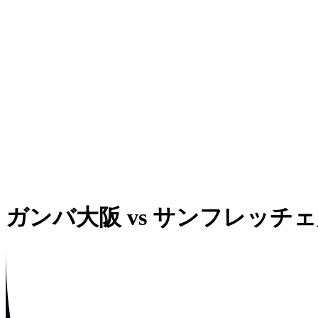
ガンバ大阪
vs
サンフレッチェ