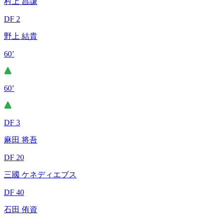
村上 昌謙
DF 2
野上 結貴
60’
60’
DF 3
麻田 将吾
DF 20
三國 ケネディエブス
DF 40
石田 侑資