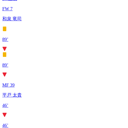
FW 7
和泉 竜司
89’
89’
MF 39
平戸 太貴
46’
46’