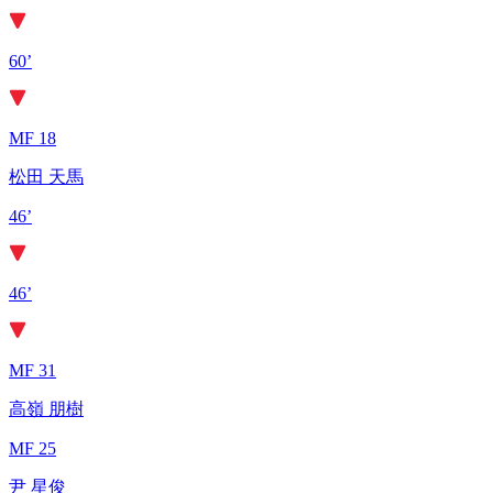
60’
MF 18
松田 天馬
46’
46’
MF 31
高嶺 朋樹
MF 25
尹 星俊