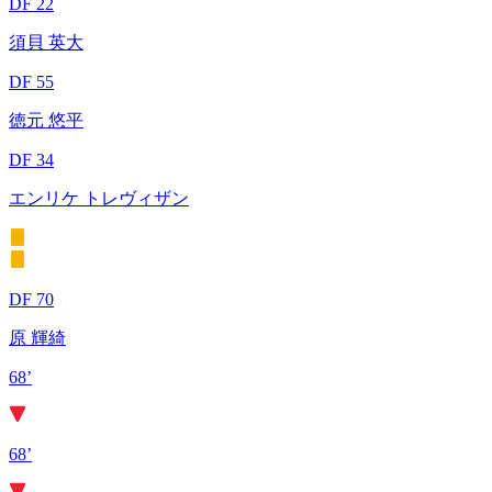
DF 22
須貝 英大
DF 55
徳元 悠平
DF 34
エンリケ トレヴィザン
DF 70
原 輝綺
68’
68’