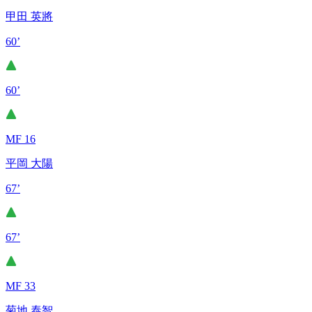
甲田 英將
60’
60’
MF 16
平岡 大陽
67’
67’
MF 33
菊地 泰智