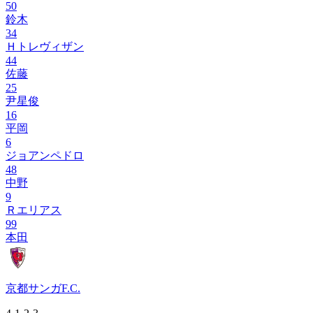
50
鈴木
34
Ｈトレヴィザン
44
佐藤
25
尹星俊
16
平岡
6
ジョアンペドロ
48
中野
9
Ｒエリアス
99
本田
京都サンガF.C.