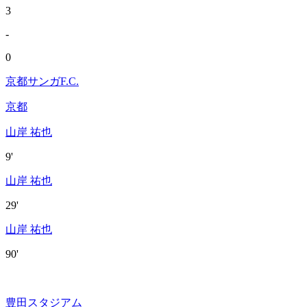
3
-
0
京都サンガF.C.
京都
山岸 祐也
9'
山岸 祐也
29'
山岸 祐也
90'
豊田スタジアム