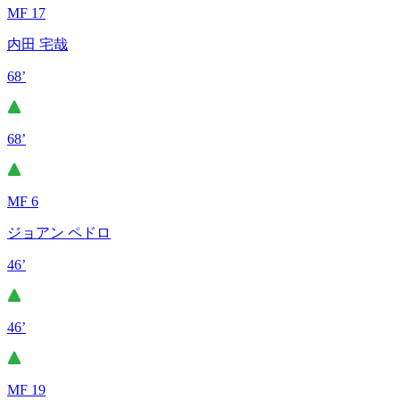
MF 17
内田 宅哉
68’
68’
MF 6
ジョアン ペドロ
46’
46’
MF 19