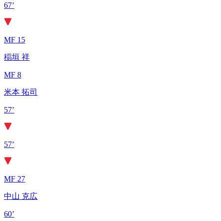
67’
MF 15
稲垣 祥
MF 8
米本 拓司
57’
57’
MF 27
中山 克広
60’