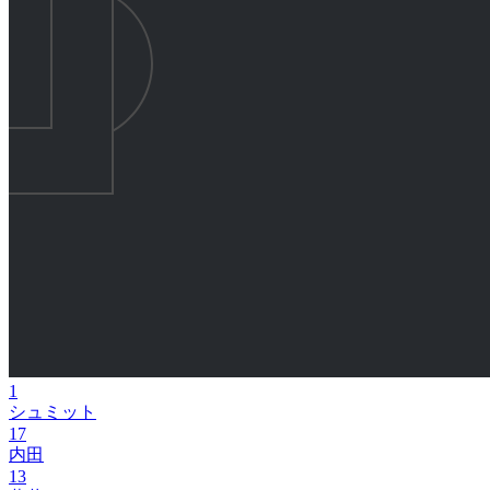
1
シュミット
17
内田
13