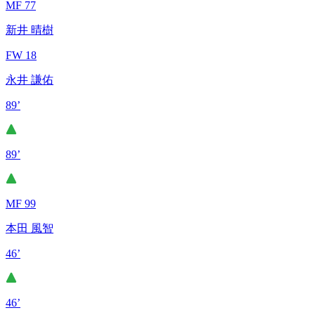
MF 77
新井 晴樹
FW 18
永井 謙佑
89’
89’
MF 99
本田 風智
46’
46’