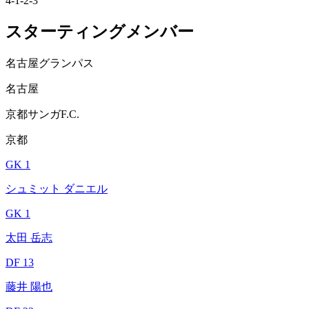
4-1-2-3
スターティングメンバー
名古屋グランパス
名古屋
京都サンガF.C.
京都
GK 1
シュミット ダニエル
GK 1
太田 岳志
DF 13
藤井 陽也