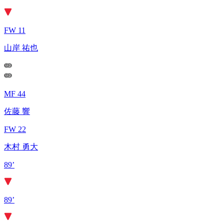
FW 11
山岸 祐也
MF 44
佐藤 響
FW 22
木村 勇大
89’
89’