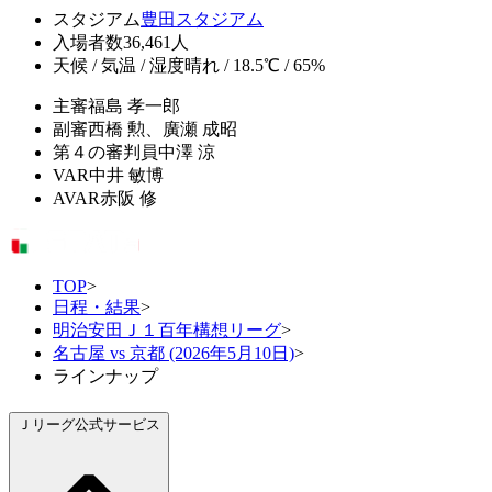
スタジアム
豊田スタジアム
入場者数
36,461人
天候 / 気温 / 湿度
晴れ / 18.5℃ / 65%
主審
福島 孝一郎
副審
西橋 勲、廣瀬 成昭
第４の審判員
中澤 涼
VAR
中井 敏博
AVAR
赤阪 修
TOP
>
日程・結果
>
明治安田Ｊ１百年構想リーグ
>
名古屋 vs 京都 (2026年5月10日)
>
ラインナップ
Ｊリーグ公式サービス