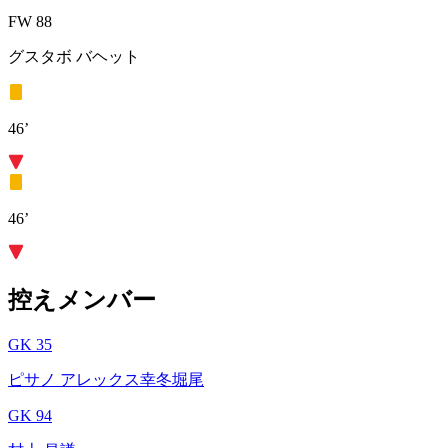
FW 88
グスタボ バヘット
46’
46’
控えメンバー
GK 35
ピサノ アレックス幸冬堀尾
GK 94