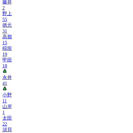
藤井
2
野上
55
徳元
31
高嶺
15
稲垣
19
甲田
18
永井
41
小野
11
山岸
1
太田
22
須貝