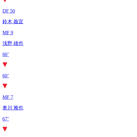
DF 50
鈴木 義宜
MF 9
浅野 雄也
60’
60’
MF 7
奥川 雅也
67’