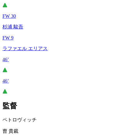
FW 30
杉浦 駿吾
FW 9
ラファエル エリアス
46’
46’
監督
ペトロヴィッチ
曺 貴裁