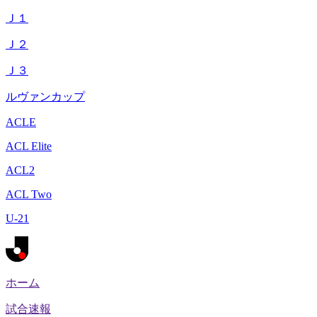
Ｊ１
Ｊ２
Ｊ３
ルヴァンカップ
ACLE
ACL Elite
ACL2
ACL Two
U-21
ホーム
試合速報