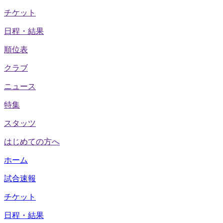
チケット
日程・結果
順位表
クラブ
ニュース
特集
スタッツ
はじめての方へ
ホーム
試合速報
チケット
日程・結果