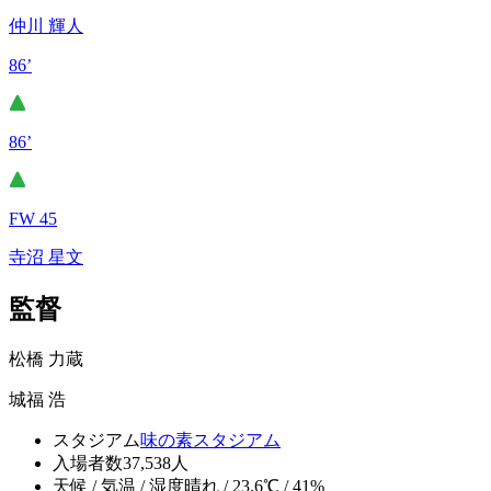
仲川 輝人
86’
86’
FW 45
寺沼 星文
監督
松橋 力蔵
城福 浩
スタジアム
味の素スタジアム
入場者数
37,538人
天候 / 気温 / 湿度
晴れ / 23.6℃ / 41%