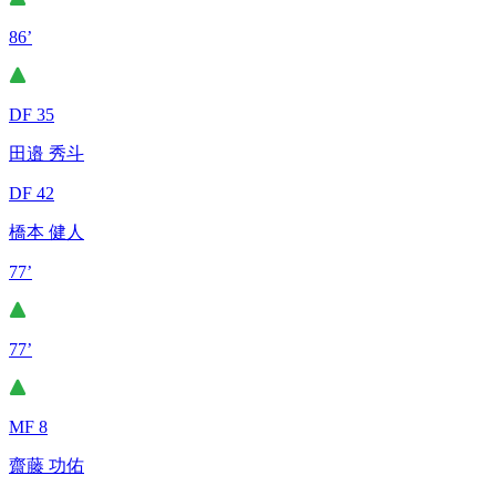
86’
DF 35
田邉 秀斗
DF 42
橋本 健人
77’
77’
MF 8
齋藤 功佑