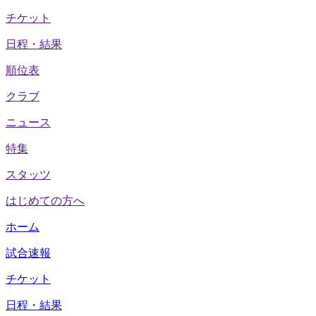
チケット
日程・結果
順位表
クラブ
ニュース
特集
スタッツ
はじめての方へ
ホーム
試合速報
チケット
日程・結果