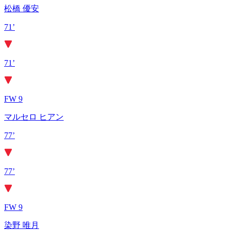
松橋 優安
71’
71’
FW 9
マルセロ ヒアン
77’
77’
FW 9
染野 唯月