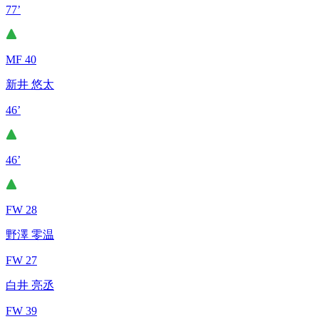
77’
MF 40
新井 悠太
46’
46’
FW 28
野澤 零温
FW 27
白井 亮丞
FW 39