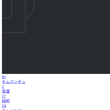
81
キムスンギュ
2
室屋
17
稲村
24