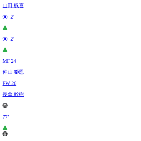
山田 楓喜
90+2’
90+2’
MF 24
仲山 獅恩
FW 26
長倉 幹樹
77’