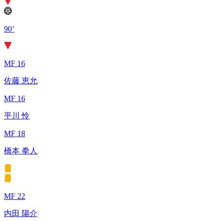
90’
MF 16
佐藤 恵允
MF 16
平川 怜
MF 18
橋本 拳人
MF 22
内田 陽介