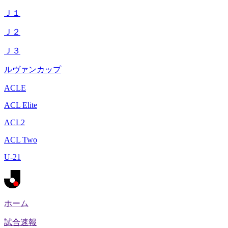
Ｊ１
Ｊ２
Ｊ３
ルヴァンカップ
ACLE
ACL Elite
ACL2
ACL Two
U-21
ホーム
試合速報