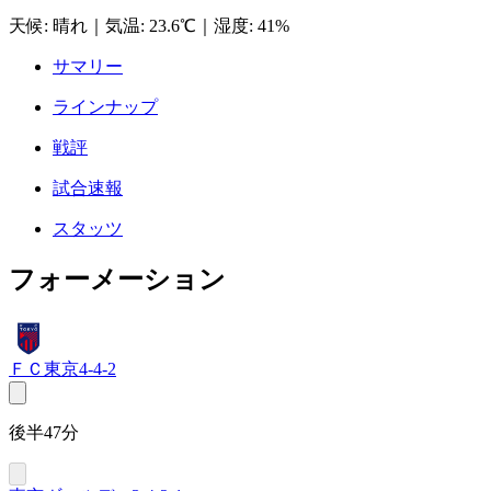
天候
:
晴れ
｜
気温
:
23.6℃
｜
湿度
:
41%
サマリー
ラインナップ
戦評
試合速報
スタッツ
フォーメーション
ＦＣ東京
4-4-2
後半47分