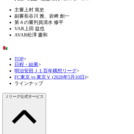
主審
上村 篤史
副審
長谷川 雅、岩﨑 創一
第４の審判員
清水 修平
VAR
上田 益也
AVAR
松澤 慶和
TOP
>
日程・結果
>
明治安田Ｊ１百年構想リーグ
>
FC東京 vs 東京Ｖ (2026年5月10日)
>
ラインナップ
Ｊリーグ公式サービス