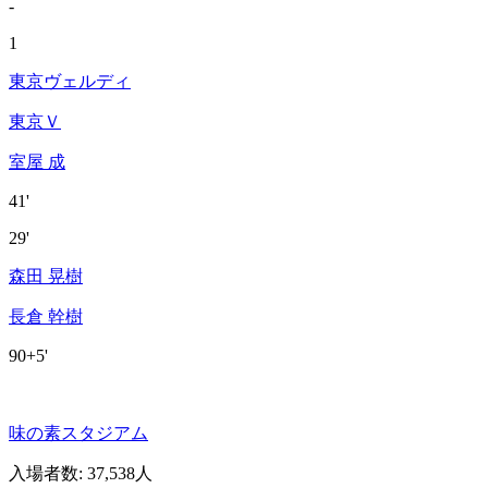
-
1
東京ヴェルディ
東京Ｖ
室屋 成
41'
29'
森田 晃樹
長倉 幹樹
90+5'
味の素スタジアム
入場者数
:
37,538人