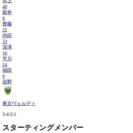
井上
40
新井
8
齋藤
22
内田
23
深澤
16
平川
14
福田
9
染野
東京ヴェルディ
3-4-2-1
スターティングメンバー