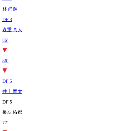
林 尚輝
DF 3
森重 真人
86’
86’
DF 5
井上 竜太
DF 5
長友 佑都
77’