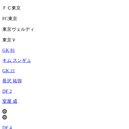
ＦＣ東京
FC東京
東京ヴェルディ
東京Ｖ
GK 81
キム スンギュ
GK 21
長沢 祐弥
DF 2
室屋 成
DF 4