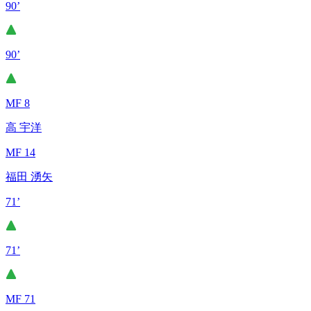
90’
90’
MF 8
高 宇洋
MF 14
福田 湧矢
71’
71’
MF 71