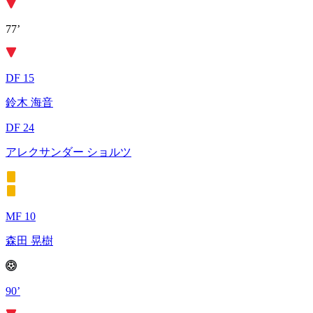
77’
DF 15
鈴木 海音
DF 24
アレクサンダー ショルツ
MF 10
森田 晃樹
90’