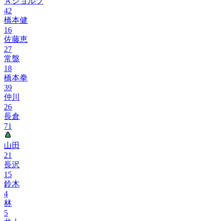
Ａショルツ
42
橋本健
16
佐藤恵
27
常盤
18
橋本拳
39
仲川
26
長倉
71
山田
21
長沢
15
鈴木
4
林
5