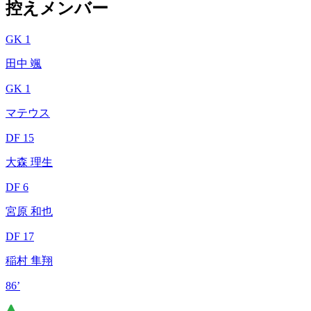
控えメンバー
GK 1
田中 颯
GK 1
マテウス
DF 15
大森 理生
DF 6
宮原 和也
DF 17
稲村 隼翔
86’