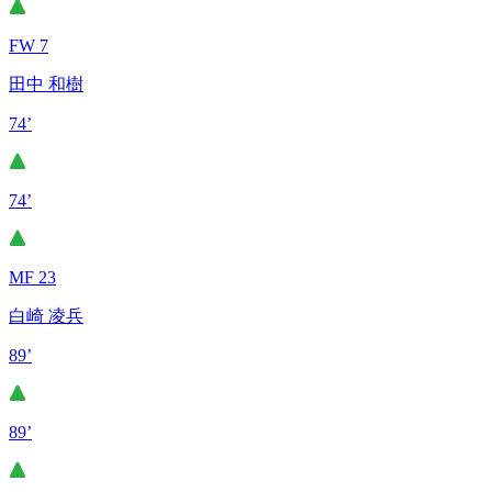
FW 7
田中 和樹
74’
74’
MF 23
白崎 凌兵
89’
89’