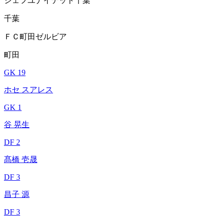
ジェフユナイテッド千葉
千葉
ＦＣ町田ゼルビア
町田
GK 19
ホセ スアレス
GK 1
谷 晃生
DF 2
髙橋 壱晟
DF 3
昌子 源
DF 3