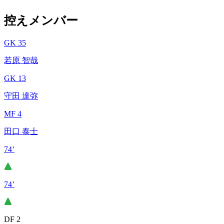
控えメンバー
GK 35
若原 智哉
GK 13
守田 達弥
MF 4
田口 泰士
74’
74’
DF 2