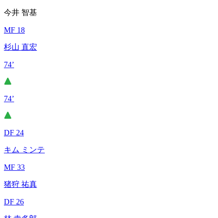
今井 智基
MF 18
杉山 直宏
74’
74’
DF 24
キム ミンテ
MF 33
猪狩 祐真
DF 26