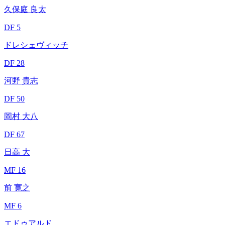
久保庭 良太
DF 5
ドレシェヴィッチ
DF 28
河野 貴志
DF 50
岡村 大八
DF 67
日高 大
MF 16
前 寛之
MF 6
エドゥアルド