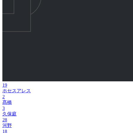
19
ホセスアレス
2
髙橋
3
久保庭
28
河野
18