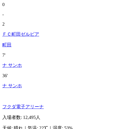
0
-
2
ＦＣ町田ゼルビア
町田
7'
ナ サンホ
36'
ナ サンホ
フクダ電子アリーナ
入場者数
:
12,495人
天候
:
晴れ
｜
気温
:
22℃
｜
湿度
:
53%