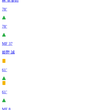
林 幸多郎
78’
78’
MF 37
姫野 誠
61’
61’
MF 8