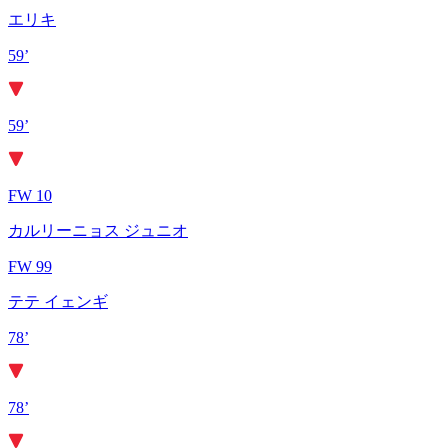
エリキ
59’
59’
FW 10
カルリーニョス ジュニオ
FW 99
テテ イェンギ
78’
78’