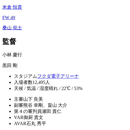
米倉 恒貴
FW 49
桑山 侃士
監督
小林 慶行
黒田 剛
スタジアム
フクダ電子アリーナ
入場者数
12,495人
天候 / 気温 / 湿度
晴れ / 22℃ / 53%
主審
山下 良美
副審
熊谷 幸剛、畠山 大介
第４の審判員
瀬田 貴仁
VAR
御厨 貴文
AVAR
石丸 秀平