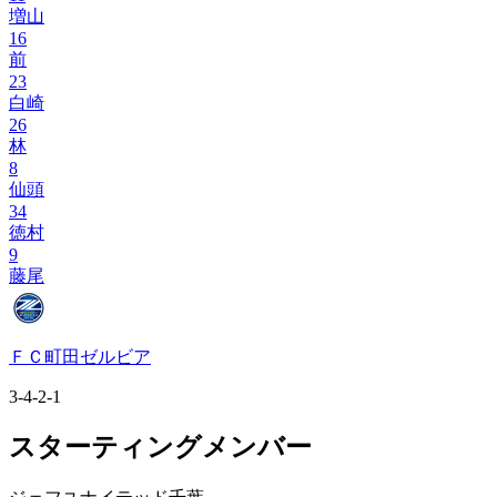
増山
16
前
23
白崎
26
林
8
仙頭
34
徳村
9
藤尾
ＦＣ町田ゼルビア
3-4-2-1
スターティングメンバー