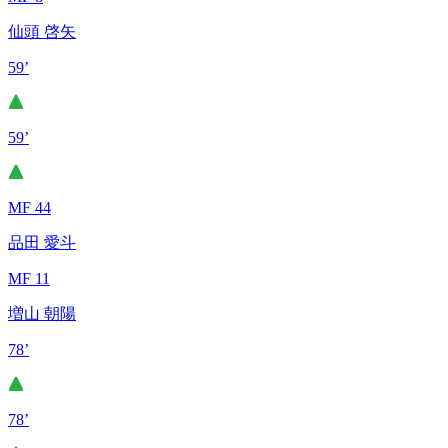
仙頭 啓矢
59’
59’
MF 44
品田 愛斗
MF 11
増山 朝陽
78’
78’