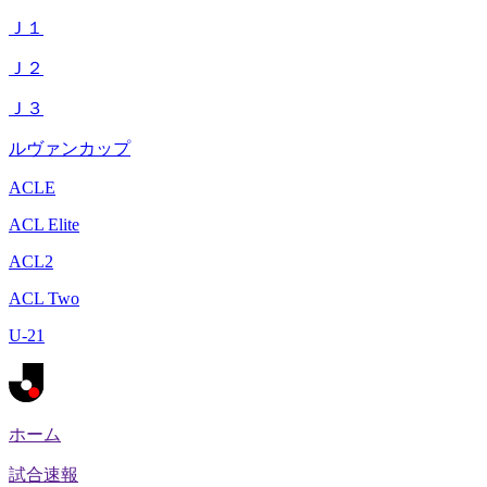
Ｊ１
Ｊ２
Ｊ３
ルヴァンカップ
ACLE
ACL Elite
ACL2
ACL Two
U-21
ホーム
試合速報