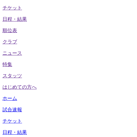
チケット
日程・結果
順位表
クラブ
ニュース
特集
スタッツ
はじめての方へ
ホーム
試合速報
チケット
日程・結果