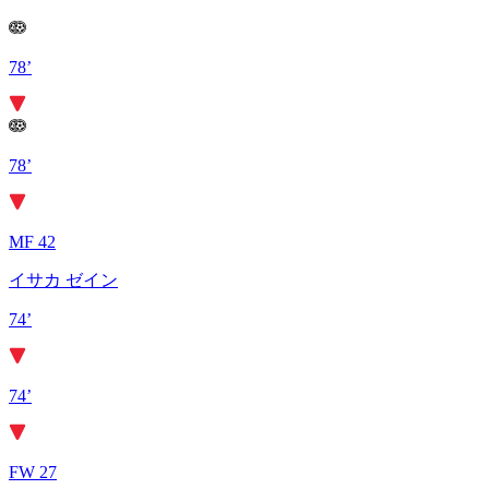
78’
78’
MF 42
イサカ ゼイン
74’
74’
FW 27