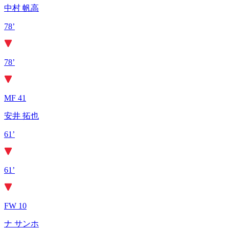
中村 帆高
78’
78’
MF 41
安井 拓也
61’
61’
FW 10
ナ サンホ