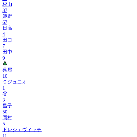
杉山
37
姫野
67
日高
4
田口
7
田中
9
呉屋
10
Ｃジュニオ
1
谷
3
昌子
50
岡村
5
ドレシェヴィッチ
11