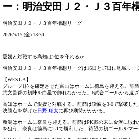
ー：明治安田Ｊ２・Ｊ３百年構想
明治安田Ｊ２・Ｊ３百年構想リーグ
2026/5/15 (金) 18:30
愛媛と対戦する高知は2位を守れるか
明治安田Ｊ２・Ｊ３百年構想リーグは16日と17日に地域リー
【WEST-A】
グループ1位を確定させた富山はホームに徳島を迎える。前節
武文監督の初陣を白星で飾れなかった。6試合ゴールから遠
高知はホームで愛媛と対戦する。前節は讃岐を3-0で撃破し
決勝点を挙げた
日野 翔太
に再び期待がかかる。
新潟はホームに奈良を迎える。前節はPK戦の末に金沢に敗れ
を狙う。奈良は徳島に2-1で勝利した。待望の初ゴールをマー