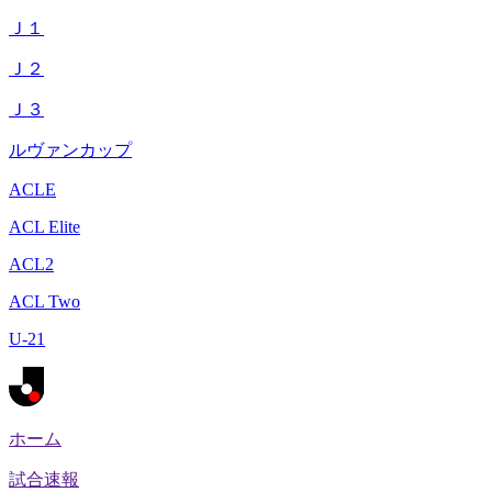
Ｊ１
Ｊ２
Ｊ３
ルヴァンカップ
ACLE
ACL Elite
ACL2
ACL Two
U-21
ホーム
試合速報