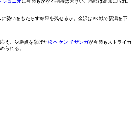
 ジュニオ
に今節もかかる期待は大きい。讃岐は高知に敗れ、
ムに勢いをもたらす結果を残せるか。金沢はPK戦で新潟を下
に応え、決勝点を挙げた
松本 ケン チザンガ
が今節もストライカ
求められる。