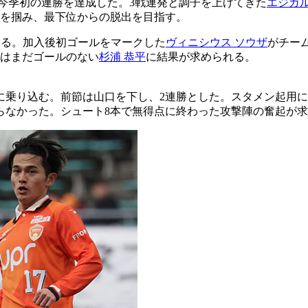
今季初の連勝を達成した。3戦連発と調子を上げてきた
エジガル
3を掴み、最下位からの脱出を目指す。
いる。加入後初ゴールをマークした
ヴィニシウス ソウザ
がチー
季はまだゴールのない
杉浦 恭平
に結果が求められる。
に乗り込む。前節は山口を下し、2連勝とした。スタメン起用
らなかった。シュート8本で無得点に終わった攻撃陣の奮起が