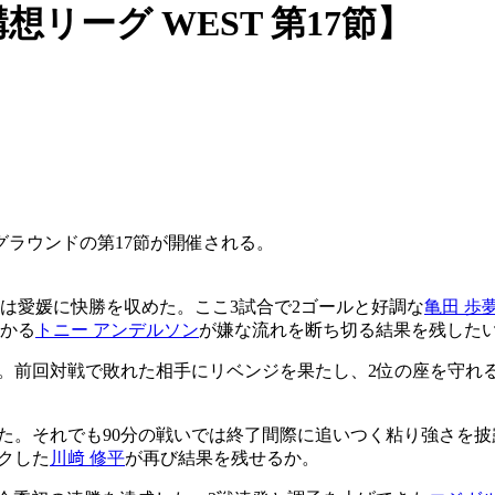
リーグ WEST 第17節】
グラウンドの第17節が開催される。
は愛媛に快勝を収めた。ここ3試合で2ゴールと好調な
亀田 歩
ざかる
トニー アンデルソン
が嫌な流れを断ち切る結果を残した
た。前回対戦で敗れた相手にリベンジを果たし、2位の座を守れ
た。それでも90分の戦いでは終了間際に追いつく粘り強さを
クした
川﨑 修平
が再び結果を残せるか。