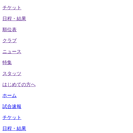
チケット
日程・結果
順位表
クラブ
ニュース
特集
スタッツ
はじめての方へ
ホーム
試合速報
チケット
日程・結果