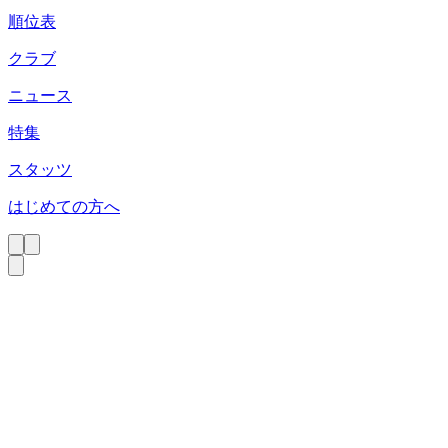
順位表
クラブ
ニュース
特集
スタッツ
はじめての方へ