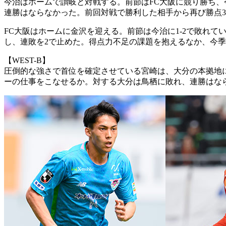
今治はホームで讃岐と対戦する。前節はFC大阪に競り勝ち、
連勝はならなかった。前回対戦で勝利した相手から再び勝点
FC大阪はホームに金沢を迎える。前節は今治に1-2で敗れて
し、連敗を2で止めた。得点力不足の課題を抱えるなか、今
【WEST-B】
圧倒的な強さで首位を確定させている宮崎は、大分の本拠地
ーの仕事をこなせるか。対する大分は鳥栖に敗れ、連勝はな